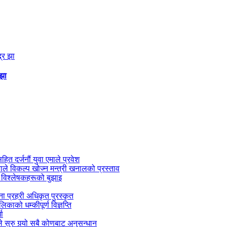
 झा
सहित दर्जनौं युवा एमाले प्रवेश
काले विकल्प खोज्न मन्त्री खनालको प्रस्ताव
 विश्लेषकहरूको बुझाइ
जना प्रहरी अधिकृत पुरस्कृत
काको धम्कीपूर्ण विज्ञप्ति
धा
 सुरु गर्‍यो सबै कोणबाट अनुसन्धान