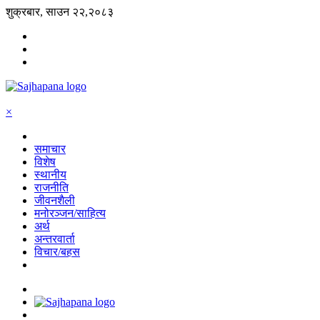
शुक्रबार, साउन २२,२०८३
×
समाचार
विशेष
स्थानीय
राजनीति
जीवनशैली
मनोरञ्जन/साहित्य
अर्थ
अन्तरवार्ता
विचार/बहस