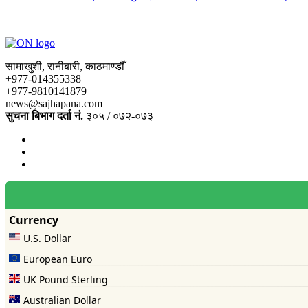
सामाखुशी, रानीबारी, काठमाण्डौँ
+977-014355338
+977-9810141879
news@sajhapana.com
सुचना बिभाग दर्ता नं.
३०५ / ०७२-०७३