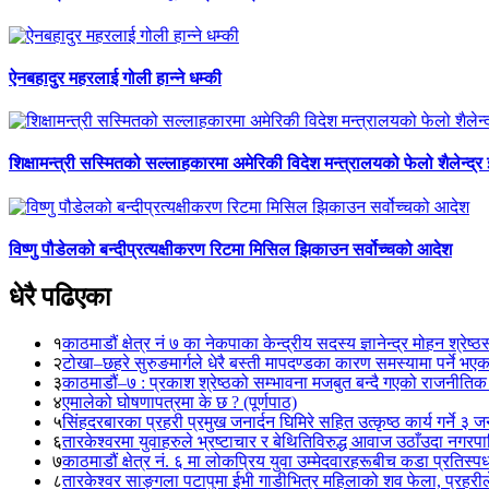
ऐनबहादुर महरलाई गोली हान्ने धम्की
शिक्षामन्त्री सस्मितको सल्लाहकारमा अमेरिकी विदेश मन्त्रालयको फेलो शैलेन्द्र
विष्णु पौडेलको बन्दीप्रत्यक्षीकरण रिटमा मिसिल झिकाउन सर्वोच्चको आदेश
धेरै पढिएका
१
काठमाडौं क्षेत्र नं ७ का नेकपाका केन्द्रीय सदस्य ज्ञानेन्द्र मोहन श्रेष्ठ
२
टोखा–छहरे सुरुङमार्गले धेरै बस्ती मापदण्डका कारण समस्यामा पर्ने भए
३
काठमाडौं–७ : प्रकाश श्रेष्ठको सम्भावना मजबुत बन्दै गएको राजनीतिक
४
एमालेको घोषणापत्रमा के छ ? (पूर्णपाठ)
५
सिंहदरबारका प्रहरी प्रमुख जनार्दन घिमिरे सहित उत्कृष्ठ कार्य गर्ने ३ 
६
तारकेश्वरमा युवाहरुले भ्रष्टाचार र बेथितिविरुद्ध आवाज उठाँउदा नगरपालि
७
काठमाडौं क्षेत्र नं. ६ मा लोकप्रिय युवा उम्मेदवारहरूबीच कडा प्रतिस्पर्
८
तारकेश्वर साङ्गला पटापुमा ईभी गाडीभित्र महिलाको शव फेला, प्रहरीले