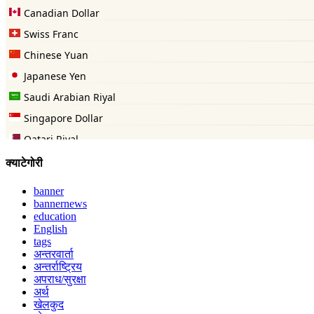
क्याटेगोरी
banner
bannernews
education
English
tags
अन्तरवार्ता
अन्तर्राष्ट्रिय
अपराध/सुरक्षा
अर्थ
खेलकुद