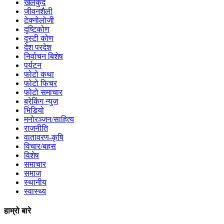
खेलकुद
जीवनशैली
टेक्नोलोजी
दृष्टिकोण
दृस्टी कोण
देश परदेश
निर्वाचन बिशेष
पर्यटन
फोटो कथा
फोटो फिचर
फोटो समाचार
ब्रेकिंग न्युज
भिडियो
मनोरञ्जन/साहित्य
राजनीति
वातावरण-कृषि
विचार/बहस
विशेष
समाचार
समाज
स्थानीय
स्वास्थ्य
हाम्रो बारे