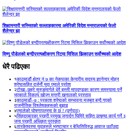
शिक्षामन्त्री सस्मितको सल्लाहकारमा अमेरिकी विदेश मन्त्रालयको फेलो
शैलेन्द्र झा
विष्णु पौडेलको बन्दीप्रत्यक्षीकरण रिटमा मिसिल झिकाउन सर्वोच्चको आदेश
धेरै पढिएका
१
काठमाडौं क्षेत्र नं ७ का नेकपाका केन्द्रीय सदस्य ज्ञानेन्द्र मोहन
श्रेष्ठसहित दर्जनौं युवा एमाले प्रवेश
२
टोखा–छहरे सुरुङमार्गले धेरै बस्ती मापदण्डका कारण समस्यामा पर्ने
भएकाले विकल्प खोज्न मन्त्री खनालको प्रस्ताव
३
काठमाडौं–७ : प्रकाश श्रेष्ठको सम्भावना मजबुत बन्दै गएको
राजनीतिक विश्लेषकहरूको बुझाइ
४
एमालेको घोषणापत्रमा के छ ? (पूर्णपाठ)
५
सिंहदरबारका प्रहरी प्रमुख जनार्दन घिमिरे सहित उत्कृष्ठ कार्य गर्ने ३
जना प्रहरी अधिकृत पुरस्कृत
६
तारकेश्वरमा युवाहरुले भ्रष्टाचार र बेथितिविरुद्ध आवाज उठाँउदा