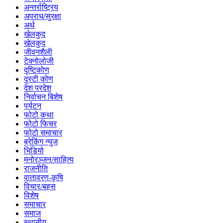
अन्तर्राष्ट्रिय
अपराध/सुरक्षा
अर्थ
खेलकुद
खेलकुद
जीवनशैली
टेक्नोलोजी
दृष्टिकोण
दृस्टी कोण
देश परदेश
निर्वाचन बिशेष
पर्यटन
फोटो कथा
फोटो फिचर
फोटो समाचार
ब्रेकिंग न्युज
भिडियो
मनोरञ्जन/साहित्य
राजनीति
वातावरण-कृषि
विचार/बहस
विशेष
समाचार
समाज
स्थानीय