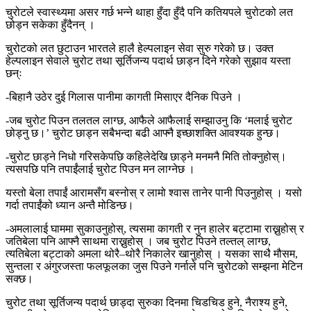
चुरोटले स्वास्थ्यमा असर गर्छ भन्ने थाहा हुँदा हुँदै पनि कतियपले चुरोटको लत
छोड्न सकेका हुँदैनन् ।
चुरोटको लत छुटाउन भारतले हालै हेल्पलाइन सेवा सुरु गरेको छ। उक्त
हेल्पलाइन सेवाले चुरोट तथा सूर्तिजन्य पदार्थ छाड्न दिने गरेको सुझाव यस्ता
छन्ः
-बिहानै उठेर दुई गिलास पानीमा कागती मिसाएर दैनिक पिउने ।
-जब चुरोट पिउन तलतल लाग्छ, आफैले आफैलाई सम्झाउनु कि ‘मलाई चुरोट
छोड्नु छ।’ चुरोट छाड्न सबैभन्दा बढी आफ्नै इच्छाशक्ति आवश्यक हुन्छ।
-चुरोट छाड्ने निधो गरिसकेपछि कहिलेदेखि छाड्ने मनमनै मिति तोक्नुहोस्।
त्यसपछि पनि तपाईंलाई चुरोट पिउन मन लाग्नेछ ।
यस्तो बेला तपाईं आरामसँग बस्नोस् र लामो श्वास तानेर पानी पिउनुहोस् । यसो
गर्दा तपाईंको ध्यान अन्तै मोडिन्छ।
-अमलालाई घाममा सुकाउनुहोस्, त्यसमा कागती र नुन हालेर बट्टामा राख्नुहोस् र
जतिबेला पनि आफ्नै साथमा राख्नुहोस् । जब चुरोट पिउने तल्तल् लाग्छ,
त्यतिबेला बट्टाको अमला थोरै–थोरै निकालेर खानुहोस् । यसका साथै मौसम,
सुन्तला र अंगुरजस्ता फलफूलका जुस पिउने गर्नाले पनि चुरोटको सम्झना मेटिन
सक्छ।
चुरोट तथा सूर्तिजन्य पदार्थ छाड्दा सुरुका दिनमा चिडचिड हुने, नैराश्य हुने,