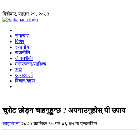
बिहीबार, साउन २१, २०८३
समाचार
विशेष
स्थानीय
राजनीति
जीवनशैली
मनोरञ्जन/साहित्य
अर्थ
अन्तरवार्ता
विचार/बहस
चुरोट छोड्न चाहनुहुन्छ ? अपनाउनुहोस् यी उपाय
साझापाना
२०७५ कात्तिक १५ गते ०६:३७ मा प्रकाशित