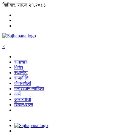
बिहीबार, साउन २१,२०८३
×
समाचार
विशेष
स्थानीय
राजनीति
जीवनशैली
मनोरञ्जन/साहित्य
अर्थ
अन्तरवार्ता
विचार/बहस