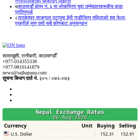
नगरपालिकाको धम्कीपूर्ण विज्ञप्ति
७
काठमाडौं क्षेत्र नं. ६ मा लोकप्रिय युवा उम्मेदवारहरूबीच कडा
प्रतिस्पर्धा
८
तारकेश्वर साङ्गला पटापुमा ईभी गाडीभित्र महिलाको शव फेला,
प्रहरीले सुरु गर्‍यो सबै कोणबाट अनुसन्धान
सामाखुशी, रानीबारी, काठमाण्डौँ
+977-014355338
+977-9810141879
news@sajhapana.com
सुचना बिभाग दर्ता नं.
३०५ / ०७२-०७३