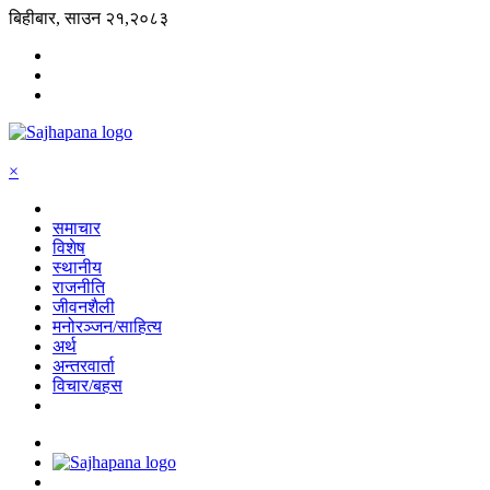
बिहीबार, साउन २१,२०८३
×
समाचार
विशेष
स्थानीय
राजनीति
जीवनशैली
मनोरञ्जन/साहित्य
अर्थ
अन्तरवार्ता
विचार/बहस