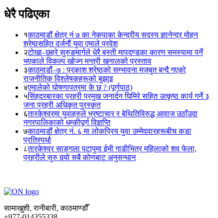
धेरै पढिएका
१
काठमाडौं क्षेत्र नं ७ का नेकपाका केन्द्रीय सदस्य ज्ञानेन्द्र मोहन
श्रेष्ठसहित दर्जनौं युवा एमाले प्रवेश
२
टोखा–छहरे सुरुङमार्गले धेरै बस्ती मापदण्डका कारण समस्यामा पर्ने
भएकाले विकल्प खोज्न मन्त्री खनालको प्रस्ताव
३
काठमाडौं–७ : प्रकाश श्रेष्ठको सम्भावना मजबुत बन्दै गएको
राजनीतिक विश्लेषकहरूको बुझाइ
४
एमालेको घोषणापत्रमा के छ ? (पूर्णपाठ)
५
सिंहदरबारका प्रहरी प्रमुख जनार्दन घिमिरे सहित उत्कृष्ठ कार्य गर्ने ३
जना प्रहरी अधिकृत पुरस्कृत
६
तारकेश्वरमा युवाहरुले भ्रष्टाचार र बेथितिविरुद्ध आवाज उठाँउदा
नगरपालिकाको धम्कीपूर्ण विज्ञप्ति
७
काठमाडौं क्षेत्र नं. ६ मा लोकप्रिय युवा उम्मेदवारहरूबीच कडा
प्रतिस्पर्धा
८
तारकेश्वर साङ्गला पटापुमा ईभी गाडीभित्र महिलाको शव फेला,
प्रहरीले सुरु गर्‍यो सबै कोणबाट अनुसन्धान
सामाखुशी, रानीबारी, काठमाण्डौँ
+977-014355338