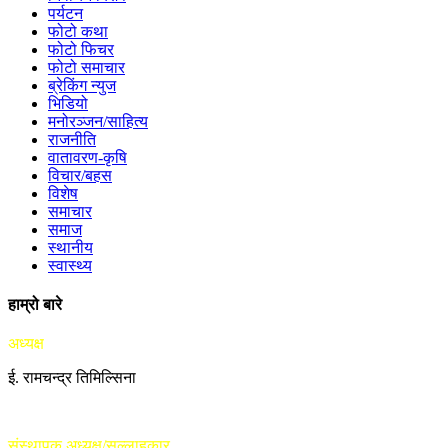
पर्यटन
फोटो कथा
फोटो फिचर
फोटो समाचार
ब्रेकिंग न्युज
भिडियो
मनोरञ्जन/साहित्य
राजनीति
वातावरण-कृषि
विचार/बहस
विशेष
समाचार
समाज
स्थानीय
स्वास्थ्य
हाम्रो बारे
अध्यक्ष
ई. रामचन्द्र तिमिल्सिना
संस्थापक अध्यक्ष/सल्लाहकार