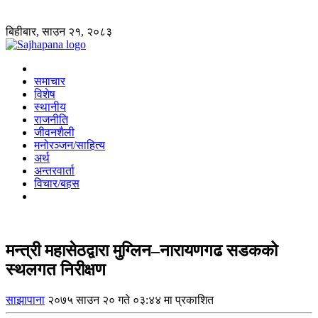
बिहीबार, साउन २१, २०८३
समाचार
विशेष
स्थानीय
राजनीति
जीवनशैली
मनोरञ्जन/साहित्य
अर्थ
अन्तरवार्ता
विचार/बहस
मन्त्री महासेठद्वारा मुग्लिन–नारायणगढ सडकको
स्थलगत निरीक्षण
साझापाना
२०७५ साउन २० गते ०३:४४ मा प्रकाशित