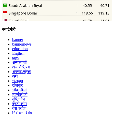
क्याटेगोरी
banner
bannernews
education
English
tags
अन्तरवार्ता
अन्तर्राष्ट्रिय
अपराध/सुरक्षा
अर्थ
खेलकुद
खेलकुद
जीवनशैली
टेक्नोलोजी
दृष्टिकोण
दृस्टी कोण
देश परदेश
निर्वाचन बिशेष