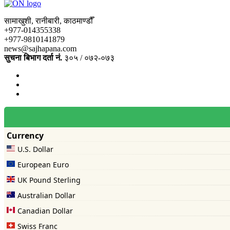
सामाखुशी, रानीबारी, काठमाण्डौँ
+977-014355338
+977-9810141879
news@sajhapana.com
सुचना बिभाग दर्ता नं.
३०५ / ०७२-०७३