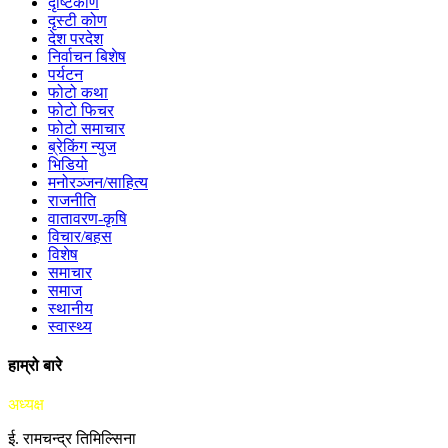
दृष्टिकोण
दृस्टी कोण
देश परदेश
निर्वाचन बिशेष
पर्यटन
फोटो कथा
फोटो फिचर
फोटो समाचार
ब्रेकिंग न्युज
भिडियो
मनोरञ्जन/साहित्य
राजनीति
वातावरण-कृषि
विचार/बहस
विशेष
समाचार
समाज
स्थानीय
स्वास्थ्य
हाम्रो बारे
अध्यक्ष
ई. रामचन्द्र तिमिल्सिना