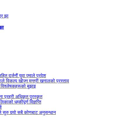
 झा
सहित दर्जनौं युवा एमाले प्रवेश
काले विकल्प खोज्न मन्त्री खनालको प्रस्ताव
 विश्लेषकहरूको बुझाइ
जना प्रहरी अधिकृत पुरस्कृत
काको धम्कीपूर्ण विज्ञप्ति
धा
 सुरु गर्‍यो सबै कोणबाट अनुसन्धान