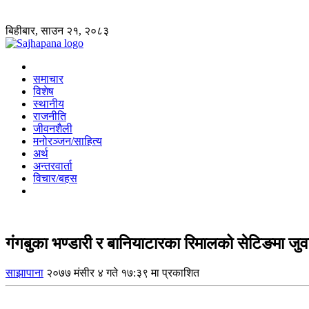
बिहीबार, साउन २१, २०८३
समाचार
विशेष
स्थानीय
राजनीति
जीवनशैली
मनोरञ्जन/साहित्य
अर्थ
अन्तरवार्ता
विचार/बहस
गंगबुका भण्डारी र बानियाटारका रिमालको सेटिङमा जुवा
साझापाना
२०७७ मंसीर ४ गते १७:३९ मा प्रकाशित