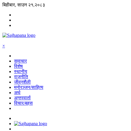
बिहीबार, साउन २१,२०८३
×
समाचार
विशेष
स्थानीय
राजनीति
जीवनशैली
मनोरञ्जन/साहित्य
अर्थ
अन्तरवार्ता
विचार/बहस