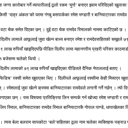
जग्गा कारोबार गर्ने व्यापारीलाई ठूलो रकम ‘मुर्गा’ बनाएर झ्वाम परिदिएको खुला
केसी ‘दाह्र अंकल’को घरमा गंगबु बसपार्कका रमेश भण्डारी र बानियाटारका रामदे
वटा चेक समेत दिएका छन् । दुई वटा चेक रामदेव रिमालको नाममा काटिएको छ ।
 दिलीप लामाले आफूलाई जुवा खेल्न बाध्य बनाएर रमेश र रामदेवसहितको समूहले ७
७९ लाख रुपियाँ खाइदिएपछि पीडित दिलीप लामा महानगरीय प्रहरी परिसर काठमाडौं
े १ बजेसम्म चलेको थियो ।
 दिलीप लामाको ७९ लाख रुपियाँ खाइदिएका पीडितले दैनिक नेपाललाई बताए ।
ग्लिनफिडिच’ रक्सी समेत खुवाएका थिए । दिलीपले आफूलाई रक्सीमा केही मिसाएर ख
् । रमेशलाई जुवा खेल्ने क्रममा बानियाटारका रामदेवले लगानी गर्ने गर्छन् । त्यो 
का छन् । यस विषयमा प्रतिक्रिया लिन सम्पर्क गर्न खोज्दा रमेश भण्डारी र राम
लिप रिमाल, बानियाटारका रामदेव रिमाल बानियाटारकै गोपाल पाण्डे, धापाखेलका विन
यो । त्यस बेला बलराम सापकोटा ‘बले’सहितका ठूला नाम चलेका व्यक्तिहरू पक्राउ