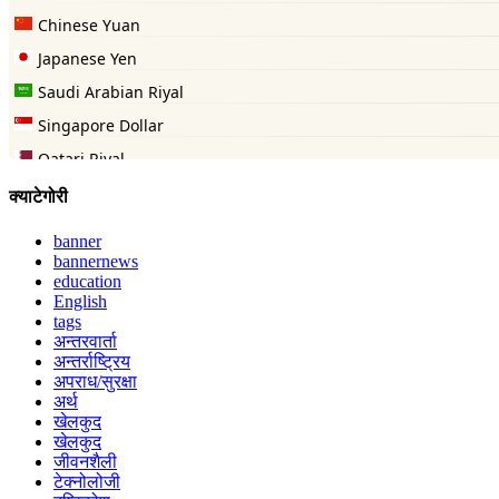
क्याटेगोरी
banner
bannernews
education
English
tags
अन्तरवार्ता
अन्तर्राष्ट्रिय
अपराध/सुरक्षा
अर्थ
खेलकुद
खेलकुद
जीवनशैली
टेक्नोलोजी