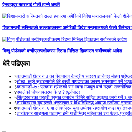
ऐनबहादुर महरलाई गोली हान्ने धम्की
शिक्षामन्त्री सस्मितको सल्लाहकारमा अमेरिकी विदेश मन्त्रालयको फेलो शैलेन्द्र
विष्णु पौडेलको बन्दीप्रत्यक्षीकरण रिटमा मिसिल झिकाउन सर्वोच्चको आदेश
धेरै पढिएका
१
काठमाडौं क्षेत्र नं ७ का नेकपाका केन्द्रीय सदस्य ज्ञानेन्द्र मोहन श्रेष्ठ
२
टोखा–छहरे सुरुङमार्गले धेरै बस्ती मापदण्डका कारण समस्यामा पर्ने भए
३
काठमाडौं–७ : प्रकाश श्रेष्ठको सम्भावना मजबुत बन्दै गएको राजनीतिक
४
एमालेको घोषणापत्रमा के छ ? (पूर्णपाठ)
५
सिंहदरबारका प्रहरी प्रमुख जनार्दन घिमिरे सहित उत्कृष्ठ कार्य गर्ने ३ 
६
तारकेश्वरमा युवाहरुले भ्रष्टाचार र बेथितिविरुद्ध आवाज उठाँउदा नगरपालि
७
काठमाडौं क्षेत्र नं. ६ मा लोकप्रिय युवा उम्मेदवारहरूबीच कडा प्रतिस्पर्
८
तारकेश्वर साङ्गला पटापुमा ईभी गाडीभित्र महिलाको शव फेला, प्रहरीले