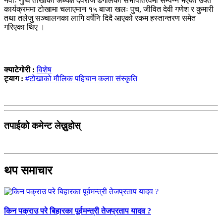
नेवाः गुथि तोखाका अध्यक्ष देवराज डंगोलको सभापतित्वमा सम्पन्न भएको उक्त
कार्यक्रममा टोखामा चलाएमान १५ बाजा खलः पुच, जीवित देवी गणेश र कुमारी
तथा तलेजु सञ्चालनका लागि वर्षेनि दिदै आएको रकम हस्तान्तरण समेत
गरिएका थिए ।
क्याटेगोरी :
विशेष
ट्याग :
#टोखाको मौलिक पहिचान कलाा संस्कृति
तपाईको कमेन्ट लेख्नुहोस्
थप समाचार
किन पक्राउ परे बिहारका पूर्वमन्त्री तेजप्रताप यादव ?