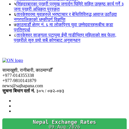
५
सिंहदरबारका प्रहरी प्रमुख जनार्दन घिमिरे सहित उत्कृष्ठ कार्य गर्ने ३
जना प्रहरी अधिकृत पुरस्कृत
६
तारकेश्वरमा युवाहरुले भ्रष्टाचार र बेथितिविरुद्ध आवाज उठाँउदा
नगरपालिकाको धम्कीपूर्ण विज्ञप्ति
७
काठमाडौं क्षेत्र नं. ६ मा लोकप्रिय युवा उम्मेदवारहरूबीच कडा
प्रतिस्पर्धा
८
तारकेश्वर साङ्गला पटापुमा ईभी गाडीभित्र महिलाको शव फेला,
प्रहरीले सुरु गर्‍यो सबै कोणबाट अनुसन्धान
सामाखुशी, रानीबारी, काठमाण्डौँ
+977-014355338
+977-9810141879
news@sajhapana.com
सुचना बिभाग दर्ता नं.
३०५ / ०७२-०७३