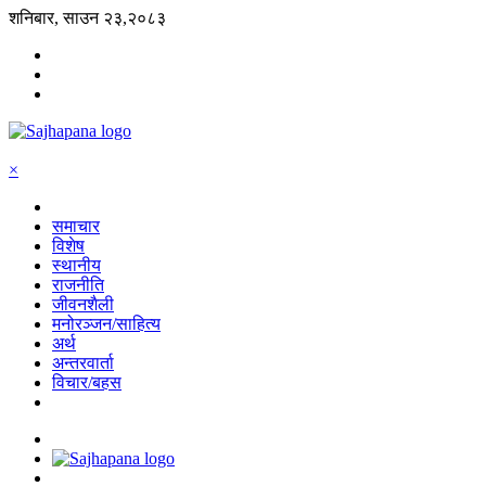
शनिबार, साउन २३,२०८३
×
समाचार
विशेष
स्थानीय
राजनीति
जीवनशैली
मनोरञ्जन/साहित्य
अर्थ
अन्तरवार्ता
विचार/बहस