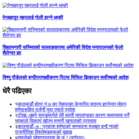
ऐनबहादुर महरलाई गोली हान्ने धम्की
शिक्षामन्त्री सस्मितको सल्लाहकारमा अमेरिकी विदेश मन्त्रालयको फेलो
शैलेन्द्र झा
विष्णु पौडेलको बन्दीप्रत्यक्षीकरण रिटमा मिसिल झिकाउन सर्वोच्चको आदेश
धेरै पढिएका
१
काठमाडौं क्षेत्र नं ७ का नेकपाका केन्द्रीय सदस्य ज्ञानेन्द्र मोहन
श्रेष्ठसहित दर्जनौं युवा एमाले प्रवेश
२
टोखा–छहरे सुरुङमार्गले धेरै बस्ती मापदण्डका कारण समस्यामा पर्ने
भएकाले विकल्प खोज्न मन्त्री खनालको प्रस्ताव
३
काठमाडौं–७ : प्रकाश श्रेष्ठको सम्भावना मजबुत बन्दै गएको
राजनीतिक विश्लेषकहरूको बुझाइ
४
एमालेको घोषणापत्रमा के छ ? (पूर्णपाठ)