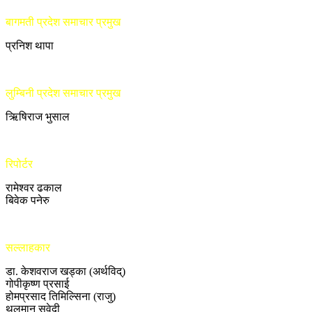
बागमती प्रदेश समाचार प्रमुख
प्रनिश थापा
लुम्बिनी प्रदेश समाचार प्रमुख
ऋिषिराज भुसाल
रिपोर्टर
रामेश्वर ढकाल
बिवेक पनेरु
सल्लाहकार
डा. केशवराज खड्का (अर्थविद्)
गोपीकृष्ण प्रसाई
होमप्रसाद तिमिल्सिना (राजु)
थलमान सुवेदी