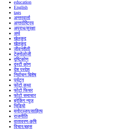
education
English
tags
अन्तरवार्ता
अन्तर्राष्ट्रिय
अपराध/सुरक्षा
अर्थ
खेलकुद
खेलकुद
जीवनशैली
टेक्नोलोजी
दृष्टिकोण
दृस्टी कोण
देश परदेश
निर्वाचन बिशेष
पर्यटन
फोटो कथा
फोटो फिचर
फोटो समाचार
ब्रेकिंग न्युज
भिडियो
मनोरञ्जन/साहित्य
राजनीति
वातावरण-कृषि
विचार/बहस