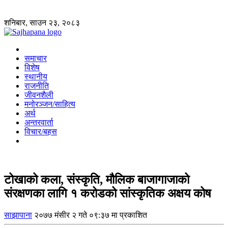
शनिबार, साउन २३, २०८३
समाचार
विशेष
स्थानीय
राजनीति
जीवनशैली
मनोरञ्जन/साहित्य
अर्थ
अन्तरवार्ता
विचार/बहस
टोखाको कला, संस्कृति, मौलिक बाजागाजाको
संरक्षणका लागि १ करोडको सांस्कृतिक अक्षय कोष
साझापाना
२०७७ मंसीर २ गते ०९:३७ मा प्रकाशित