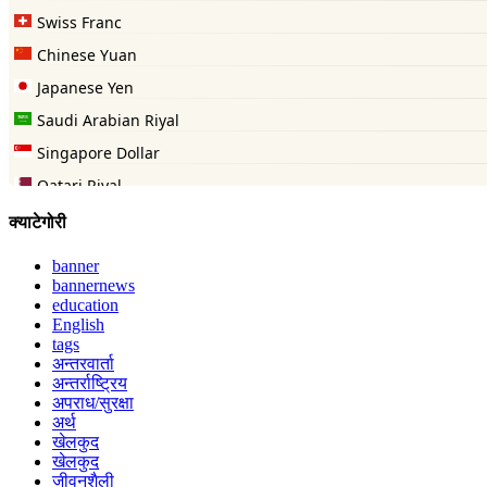
क्याटेगोरी
banner
bannernews
education
English
tags
अन्तरवार्ता
अन्तर्राष्ट्रिय
अपराध/सुरक्षा
अर्थ
खेलकुद
खेलकुद
जीवनशैली