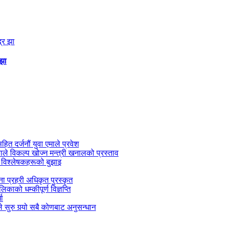
 झा
सहित दर्जनौं युवा एमाले प्रवेश
काले विकल्प खोज्न मन्त्री खनालको प्रस्ताव
 विश्लेषकहरूको बुझाइ
जना प्रहरी अधिकृत पुरस्कृत
काको धम्कीपूर्ण विज्ञप्ति
धा
 सुरु गर्‍यो सबै कोणबाट अनुसन्धान