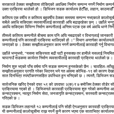
सरकारले ठेक्का सम्झौतामा तोकिएको अवधिमा निर्माण सम्पन्न नगर्ने निर्माण 
उक्त प्रक्रिया थालेको हो । डिभिजन सडक कार्यालय हेटौँडा, लहान, काठमाडौ
कतिपय एक वर्षीय त कतिपय बहुवर्षीय ठेक्का समयमा सम्पन्न नभएकाले कालोसूच
सबैले अवधि सकिएका व्यवसायीलाई कारवाही अघि बढाइरहेका छन् । उहाँले भन्नुभ
अवधि सकिएका विभिन्न निर्माण कम्पनीलाई अन्तिम पटक एक वर्ष अवधि थप्ने निर
तीमध्ये कतिपय कम्पनीले बीचमा काम पनि अघि नबढाएको र विभागलाई जानकारी पनि
कम्पनीलाई पनि कारवाही प्रक्रिया थालिएको हो ।” विभाग अन्तर्गका कार्यालयले
जनाएको छ । ठेक्का सम्झौताअनुसार काम नगर्ने कम्पनीलाई कारवाही गर्नु विभागको
उहाँले भन्नुभयो, “यसमा सक्रियता बढी घटी हुनसक्छ तर हामीले यसलाई नियमित 
चापागाउँ सडकमा कार्यरत निर्माण व्यवसायीलाई कारवाही प्रक्रिया थालेको छ ।
निर्माण शुरु भएको पाँच वर्षमा पनि सडक सम्पन्न हुनसकेको छैन । चावहिल–साँ
सम्झौताअनुसार प्रगति गरेका थिएनन् भने गत आवमा कोभिड–१९ को कारण देखाएर 
सात दिनभित्र स्पष्टीकरणसहित उपस्थित हुन भनिएको छ । त्यस्तै, डिभिजन सड
सार्वजनिक खरिद ऐनको दफा ५९ को उपदफा २(क) र ७ बमोजिम ठेक्का तोडेर सो
प्रक्रियामा गएको हो । डिभिजनले कारवाही प्रक्रियामा शुरु गरेको कम्पनीमा आशिय
कन्सट्रक्सन, नवयूग निर्माण सेवा, जनजागृति कन्सट्रक्सन, सरस्वती कन्सट्रक्
गरिएको छ ।
सडक डिभिजन लहानले १२ कम्पनीलाई पनि सोही ऐनअनुसार कारवाही प्रक्रिया अघ
यी कम्पनीलाई कालोसूचीमा राख्न नपर्ने कुनै कारण भएमा एक साताभित्र कार्या