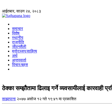
आईतबार, साउन २४, २०८३
समाचार
विशेष
स्थानीय
राजनीति
जीवनशैली
मनोरञ्जन/साहित्य
अर्थ
अन्तरवार्ता
विचार/बहस
ठेक्का सम्झौतामा ढिलाइ गर्ने व्यवसायीलाई कारवाही प्रक
साझापाना
२०७७ असोज १२ गते १९:४१ मा प्रकाशित