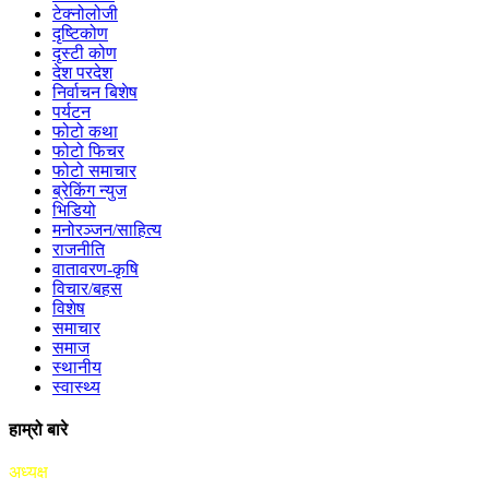
टेक्नोलोजी
दृष्टिकोण
दृस्टी कोण
देश परदेश
निर्वाचन बिशेष
पर्यटन
फोटो कथा
फोटो फिचर
फोटो समाचार
ब्रेकिंग न्युज
भिडियो
मनोरञ्जन/साहित्य
राजनीति
वातावरण-कृषि
विचार/बहस
विशेष
समाचार
समाज
स्थानीय
स्वास्थ्य
हाम्रो बारे
अध्यक्ष