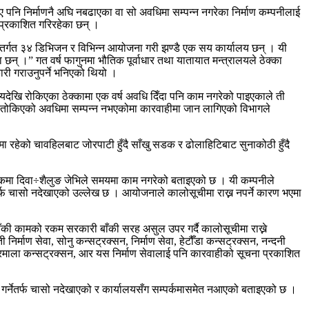
पनि निर्माणनै अघि नबढाएका वा सो अवधिमा सम्पन्न नगरेका निर्माण कम्पनीलाई
प्रकाशित गरिरहेका छन् ।
्तर्गत ३४ डिभिजन र विभिन्न आयोजना गरी झण्डै एक सय कार्यालय छन् । यी
् ।” गत वर्ष फागुनमा भौतिक पूर्वाधार तथा यातायात मन्त्रालयले ठेक्का
री गराउनुपर्ने भनिएको थियो ।
देखि रोकिएका ठेक्कामा एक वर्ष अवधि दिँदा पनि काम नगरेको पाइएकाले ती
 पनि तोकिएको अवधिमा सम्पन्न नभएकोमा कारवाहीमा जान लागिएको विभागले
 रहेको चावहिलबाट जोरपाटी हुँदै साँखु सडक र ढोलाहिटिबाट सुनाकोठी हुँदै
 सडकमा दिवा÷शैलुङ जेभिले समयमा काम नगरेको बताइएको छ । यी कम्पनीले
्फ चासो नदेखाएको उल्लेख छ । आयोजनाले कालोसूचीमा राख्न नपर्ने कारण भएमा
 कामको रकम सरकारी बाँकी सरह असुल उपर गर्दै कालोसूचीमा राख्ने
र्माण सेवा, सोनु कन्सट्रक्सन, निर्माण सेवा, हेटौँडा कन्सट्रक्सन, नन्दनी
न्द्रमाला कन्सट्रक्सन, आर यस निर्माण सेवालाई पनि कारवाहीको सूचना प्रकाशित
र्नेतर्फ चासो नदेखाएको र कार्यालयसँग सम्पर्कमासमेत नआएको बताइएको छ ।