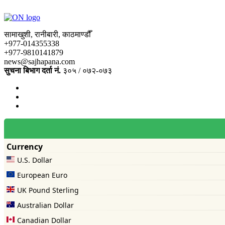
सामाखुशी, रानीबारी, काठमाण्डौँ
+977-014355338
+977-9810141879
news@sajhapana.com
सुचना बिभाग दर्ता नं.
३०५ / ०७२-०७३