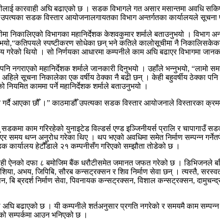
कम्पनीलाई कारवाही अघि बढाएको छ । सडक विभागले गत असार मसान्तमा अवधि सकिए 
ँ उपत्यका सडक विस्तार आयोजनालगायतका विभाग अन्तर्गतका कार्यालयले सूचना 
ीमा निकालिएको विभागका महानिर्देशक केशवकुमार शर्माले बताउनुभयो । विभाग अन
यो,“कतिपयले स्पष्टीकरण सोधेका छन् भने कतिले कालोसूचीमा नै निकालिसकेका छन
्णय गरेको थियो । सो निर्णयका आधारमा कम्पनीले काम अघि बढाएर विभागमा जानका
 नगराएको महानिर्देशक शर्माले जानकारी दिनुभयो । उहाँले भन्नुभयो, “लामो समय
 अहिले सूचना निकालेका एक वर्षीय ठेक्का नै बढी छन् । केही बहुवर्षीय ठेक्का
 नियमित काममा पर्ने महानिर्देशक शर्माले बताउनुभयो ।
गर्दै आएका छौँ ।” काठमाडौँ उपत्यका सडक विस्तार आयोजनाले विस्तारका क्रममा
खु सडकमा काम गरिरहेको युनाइटेड विल्डर्स एण्ड इञ्जिनीयर्स प्रालि र चापागाउँ
समय थप्न अनुरोध गरेका थिए । थप भएको अवधिमा समेत निर्माण सम्पन्न गर्नेतर
क कार्यालय हेटौँडाले २१ कम्पनीसँग गरिएको सम्झौता तोडेको छ ।
ही ऐनको दफा ८ बमोजिम बैंक धरौटीसमेत जमानत जफत गरेको छ । डिभिजनले बाँकी
ा, अभय, जिपिबि, सौरब कन्सट्रक्सन र शिव निर्माण सेवा छन् । त्यस्तै, सरस्वती नि
सन, बि ब्रदर्श निर्माण सेवा, पिवनायक कन्सट्रक्सन, विशाल कन्सट्रक्सन, दामुच
ि बढाएको छ । यी कम्पनीले शर्तअनुसार प्रगति नगरेको र समयमै काम सम्पन्न ग
लयको सम्पर्कमा आउन भनिएको छ ।