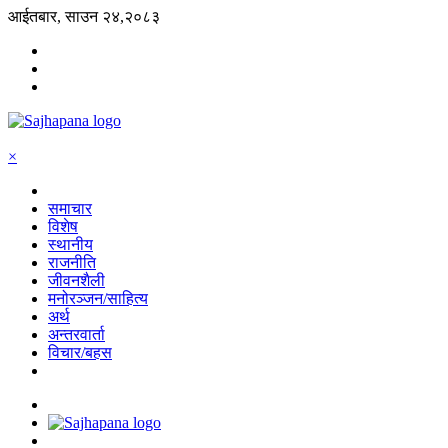
आईतबार, साउन २४,२०८३
×
समाचार
विशेष
स्थानीय
राजनीति
जीवनशैली
मनोरञ्जन/साहित्य
अर्थ
अन्तरवार्ता
विचार/बहस