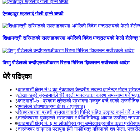
ऐनबहादुर महरलाई गोली हान्ने धम्की
शिक्षामन्त्री सस्मितको सल्लाहकारमा अमेरिकी विदेश मन्त्रालयको फेलो शैलेन्द्र
विष्णु पौडेलको बन्दीप्रत्यक्षीकरण रिटमा मिसिल झिकाउन सर्वोच्चको आदेश
धेरै पढिएका
१
काठमाडौं क्षेत्र नं ७ का नेकपाका केन्द्रीय सदस्य ज्ञानेन्द्र मोहन श्रेष्ठ
२
टोखा–छहरे सुरुङमार्गले धेरै बस्ती मापदण्डका कारण समस्यामा पर्ने भए
३
काठमाडौं–७ : प्रकाश श्रेष्ठको सम्भावना मजबुत बन्दै गएको राजनीतिक
४
एमालेको घोषणापत्रमा के छ ? (पूर्णपाठ)
५
सिंहदरबारका प्रहरी प्रमुख जनार्दन घिमिरे सहित उत्कृष्ठ कार्य गर्ने ३ 
६
तारकेश्वरमा युवाहरुले भ्रष्टाचार र बेथितिविरुद्ध आवाज उठाँउदा नगरपालि
७
काठमाडौं क्षेत्र नं. ६ मा लोकप्रिय युवा उम्मेदवारहरूबीच कडा प्रतिस्पर्
८
तारकेश्वर साङ्गला पटापुमा ईभी गाडीभित्र महिलाको शव फेला, प्रहरीले