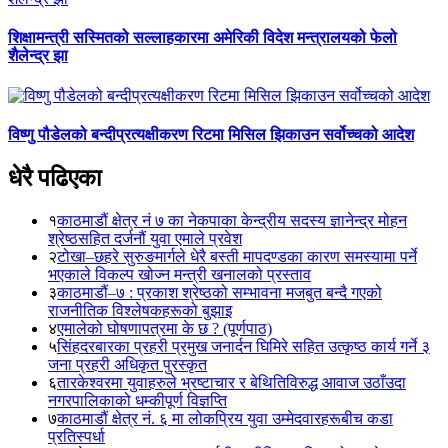
शिक्षामन्त्री सस्मितको सल्लाहकारमा अमेरिकी विदेश मन्त्रालयको फेलो
शैलेन्द्र झा
विष्णु पौडेलको बन्दीप्रत्यक्षीकरण रिटमा मिसिल झिकाउन सर्वोच्चको आदेश
धेरै पढिएका
१
काठमाडौं क्षेत्र नं ७ का नेकपाका केन्द्रीय सदस्य ज्ञानेन्द्र मोहन
श्रेष्ठसहित दर्जनौं युवा एमाले प्रवेश
२
टोखा–छहरे सुरुङमार्गले धेरै बस्ती मापदण्डका कारण समस्यामा पर्ने
भएकाले विकल्प खोज्न मन्त्री खनालको प्रस्ताव
३
काठमाडौं–७ : प्रकाश श्रेष्ठको सम्भावना मजबुत बन्दै गएको
राजनीतिक विश्लेषकहरूको बुझाइ
४
एमालेको घोषणापत्रमा के छ ? (पूर्णपाठ)
५
सिंहदरबारका प्रहरी प्रमुख जनार्दन घिमिरे सहित उत्कृष्ठ कार्य गर्ने ३
जना प्रहरी अधिकृत पुरस्कृत
६
तारकेश्वरमा युवाहरुले भ्रष्टाचार र बेथितिविरुद्ध आवाज उठाँउदा
नगरपालिकाको धम्कीपूर्ण विज्ञप्ति
७
काठमाडौं क्षेत्र नं. ६ मा लोकप्रिय युवा उम्मेदवारहरूबीच कडा
प्रतिस्पर्धा