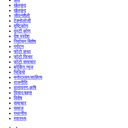
अर्थ
खेलकुद
खेलकुद
जीवनशैली
टेक्नोलोजी
दृष्टिकोण
दृस्टी कोण
देश परदेश
निर्वाचन बिशेष
पर्यटन
फोटो कथा
फोटो फिचर
फोटो समाचार
ब्रेकिंग न्युज
भिडियो
मनोरञ्जन/साहित्य
राजनीति
वातावरण-कृषि
विचार/बहस
विशेष
समाचार
समाज
स्थानीय
स्वास्थ्य