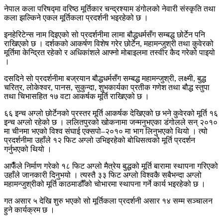
नेपाल कला परिषद्मा वरिष्ठ मूर्तिकार चन्द्रश्याम डंगोलको नेवारी संस्कृति तथा
कला झल्किने एकल मूर्तिकला प्रदर्शनी भइरहेको छ ।
इनहेरिटेन्स नाम दिइएको सो प्रदर्शनीमा लामा बौद्धधर्मसँग सम्बद्ध छोर्टेन पनि
राखिएको छ । दर्शकको आकर्षण विशेष गरेर छोर्टेन, महामन्जुश्री तथा कुवेरको
मूर्तिमा केन्द्रित रहेको र अधिकांशले आफ्नो मोबाइलमा तस्वीर कैद गरेको पाइयो
।
दसदिने सो प्रदर्शनीमा बज्रयान बौद्धधर्मसँग सम्बद्ध महामन्जुश्री, लक्ष्मी, बुद्ध
चरित्र, लोकेश्वर, पानस, सुकुन्दा, शुभकार्यका प्रतीक गणेश तथा बौद्ध स्तुपा
तथा चिभासहित १७ वटा आकर्षक मूर्ति राखिएको छ ।
६६ इन्च अग्लो छोर्टेनको प्रस्तर मूर्ति आकर्षक देखिएको छ भने कुवेरको मूर्ति १६
इन्च अग्लो रहेको छ । ललितपुरको खोकनामा जन्मनुभएका डंगोलले सन् २०१०
मा चीनमा भएको विश्व संघाई एक्सपो–२०१० मा भाग लिनुभएको थियो । त्यो
प्रदर्शनीमा उहाँले १२ फिट अग्लो उभिइरहेको बोधिसत्वको मूर्ति प्रदर्शन
गर्नुभएको थियो ।
आफैँले निर्माण गरेको १८ फिट अग्लो मैत्रेय बुद्धको मूर्ति बारामा स्थापना गरिएको
उहाँले जानकारी दिनुभयो । त्यस्तै ३३ फिट अग्लो विश्वकै सबैभन्दा अग्लो
महामन्जुश्रीको मूर्ति काठमाडौँको चोभारमा स्थापना गर्ने कार्य भइरहेको छ ।
गत असार ५ देखि शुरु भएको सो मूर्तिकला प्रदर्शनी असार १४ सम्म सञ्चालन
हुने कार्यक्रम छ ।