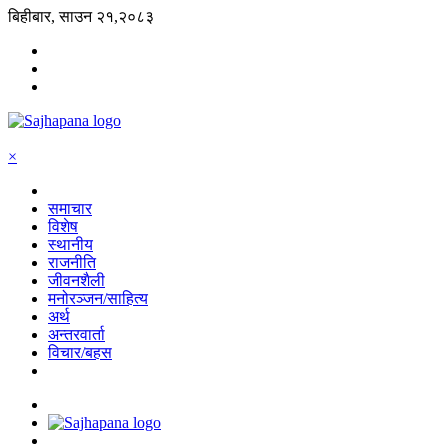
बिहीबार, साउन २१,२०८३
×
समाचार
विशेष
स्थानीय
राजनीति
जीवनशैली
मनोरञ्जन/साहित्य
अर्थ
अन्तरवार्ता
विचार/बहस