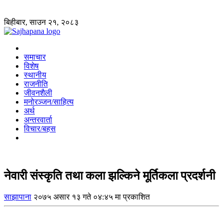
बिहीबार, साउन २१, २०८३
समाचार
विशेष
स्थानीय
राजनीति
जीवनशैली
मनोरञ्जन/साहित्य
अर्थ
अन्तरवार्ता
विचार/बहस
नेवारी संस्कृति तथा कला झल्किने मूर्तिकला प्रदर्शनी
साझापाना
२०७५ असार १३ गते ०४:४५ मा प्रकाशित