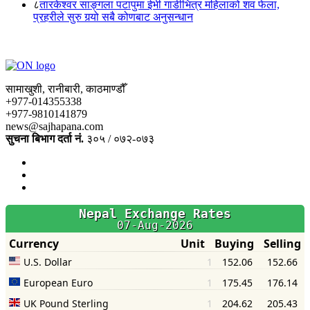
८
तारकेश्वर साङ्गला पटापुमा ईभी गाडीभित्र महिलाको शव फेला,
प्रहरीले सुरु गर्‍यो सबै कोणबाट अनुसन्धान
सामाखुशी, रानीबारी, काठमाण्डौँ
+977-014355338
+977-9810141879
news@sajhapana.com
सुचना बिभाग दर्ता नं.
३०५ / ०७२-०७३