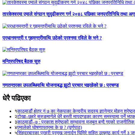
तारकेश्वरमा एमाले संगठन सुदृढीकरण गर्न २०४८ पछिका जनप्रतिनिधि तथा 
प्रधानमन्त्री र गृहमन्त्रीमाथि उठेको प्रश्नमा रविले के भने ?
मन्त्रिपरिषद् बैठक सुरु
गणतन्त्रका उपलब्धिमाथि योजनाबद्ध झुटो प्रचार भइरहेको छ : प्रचण्ड
धेरै पढिएका
१
काठमाडौं क्षेत्र नं ७ का नेकपाका केन्द्रीय सदस्य ज्ञानेन्द्र मोहन श्रेष्ठ
२
टोखा–छहरे सुरुङमार्गले धेरै बस्ती मापदण्डका कारण समस्यामा पर्ने भए
३
काठमाडौं–७ : प्रकाश श्रेष्ठको सम्भावना मजबुत बन्दै गएको राजनीतिक
४
एमालेको घोषणापत्रमा के छ ? (पूर्णपाठ)
५
सिंहदरबारका प्रहरी प्रमुख जनार्दन घिमिरे सहित उत्कृष्ठ कार्य गर्ने ३ 