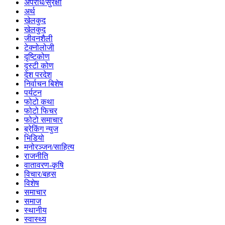
अपराध/सुरक्षा
अर्थ
खेलकुद
खेलकुद
जीवनशैली
टेक्नोलोजी
दृष्टिकोण
दृस्टी कोण
देश परदेश
निर्वाचन बिशेष
पर्यटन
फोटो कथा
फोटो फिचर
फोटो समाचार
ब्रेकिंग न्युज
भिडियो
मनोरञ्जन/साहित्य
राजनीति
वातावरण-कृषि
विचार/बहस
विशेष
समाचार
समाज
स्थानीय
स्वास्थ्य