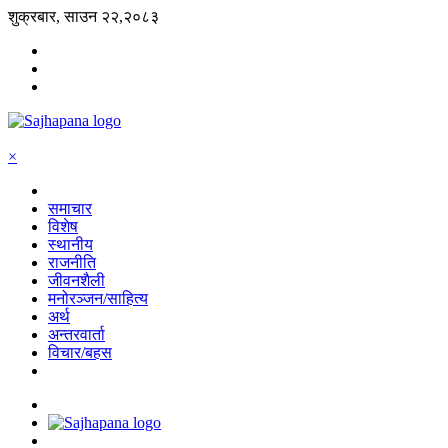
शुक्रबार, साउन २२,२०८३
×
समाचार
विशेष
स्थानीय
राजनीति
जीवनशैली
मनोरञ्जन/साहित्य
अर्थ
अन्तरवार्ता
विचार/बहस