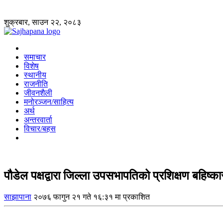
शुक्रबार, साउन २२, २०८३
समाचार
विशेष
स्थानीय
राजनीति
जीवनशैली
मनोरञ्जन/साहित्य
अर्थ
अन्तरवार्ता
विचार/बहस
पौडेल पक्षद्वारा जिल्ला उपसभापतिको प्रशिक्षण बहिष्का
साझापाना
२०७६ फागुन २१ गते १६:३१ मा प्रकाशित