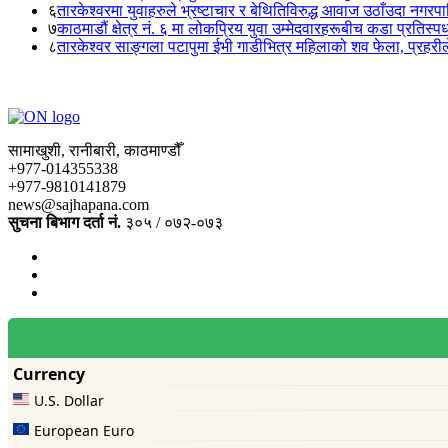
६
तारकेश्वरमा युवाहरुले भ्रष्टाचार र बेथितिविरुद्ध आवाज उठाँउदा नगरपालि
७
काठमाडौं क्षेत्र नं. ६ मा लोकप्रिय युवा उम्मेदवारहरूबीच कडा प्रतिस्पर्
८
तारकेश्वर साङ्गला पटापुमा ईभी गाडीभित्र महिलाको शव फेला, प्रहरीले
सामाखुशी, रानीबारी, काठमाण्डौँ
+977-014355338
+977-9810141879
news@sajhapana.com
सुचना बिभाग दर्ता नं.
३०५ / ०७२-०७३