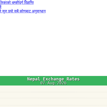
काको धम्कीपूर्ण विज्ञप्ति
धा
 सुरु गर्‍यो सबै कोणबाट अनुसन्धान