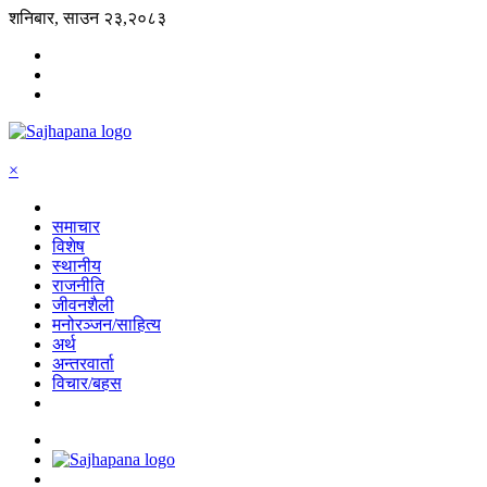
शनिबार, साउन २३,२०८३
×
समाचार
विशेष
स्थानीय
राजनीति
जीवनशैली
मनोरञ्जन/साहित्य
अर्थ
अन्तरवार्ता
विचार/बहस