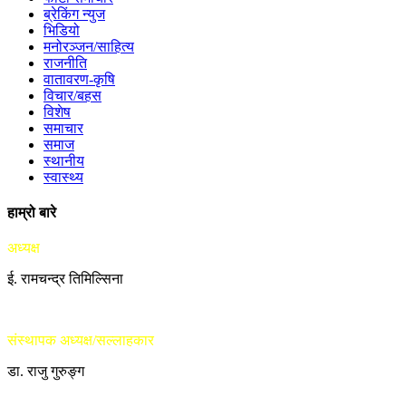
ब्रेकिंग न्युज
भिडियो
मनोरञ्जन/साहित्य
राजनीति
वातावरण-कृषि
विचार/बहस
विशेष
समाचार
समाज
स्थानीय
स्वास्थ्य
हाम्रो बारे
अध्यक्ष
ई. रामचन्द्र तिमिल्सिना
संस्थापक अध्यक्ष/सल्लाहकार
डा. राजु गुरुङ्ग