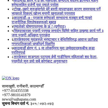
१
काठमाडौं क्षेत्र नं ७ का नेकपाका केन्द्रीय सदस्य ज्ञानेन्द्र मोहन
श्रेष्ठसहित दर्जनौं युवा एमाले प्रवेश
२
टोखा–छहरे सुरुङमार्गले धेरै बस्ती मापदण्डका कारण समस्यामा पर्ने
भएकाले विकल्प खोज्न मन्त्री खनालको प्रस्ताव
३
काठमाडौं–७ : प्रकाश श्रेष्ठको सम्भावना मजबुत बन्दै गएको
राजनीतिक विश्लेषकहरूको बुझाइ
४
एमालेको घोषणापत्रमा के छ ? (पूर्णपाठ)
५
सिंहदरबारका प्रहरी प्रमुख जनार्दन घिमिरे सहित उत्कृष्ठ कार्य गर्ने ३
जना प्रहरी अधिकृत पुरस्कृत
६
तारकेश्वरमा युवाहरुले भ्रष्टाचार र बेथितिविरुद्ध आवाज उठाँउदा
नगरपालिकाको धम्कीपूर्ण विज्ञप्ति
७
काठमाडौं क्षेत्र नं. ६ मा लोकप्रिय युवा उम्मेदवारहरूबीच कडा
प्रतिस्पर्धा
८
तारकेश्वर साङ्गला पटापुमा ईभी गाडीभित्र महिलाको शव फेला,
प्रहरीले सुरु गर्‍यो सबै कोणबाट अनुसन्धान
सामाखुशी, रानीबारी, काठमाण्डौँ
+977-014355338
+977-9810141879
news@sajhapana.com
सुचना बिभाग दर्ता नं.
३०५ / ०७२-०७३