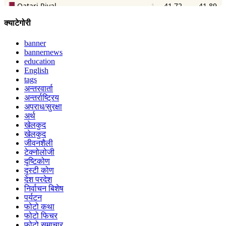
क्याटेगोरी
banner
bannernews
education
English
tags
अन्तरवार्ता
अन्तर्राष्ट्रिय
अपराध/सुरक्षा
अर्थ
खेलकुद
खेलकुद
जीवनशैली
टेक्नोलोजी
दृष्टिकोण
दृस्टी कोण
देश परदेश
निर्वाचन बिशेष
पर्यटन
फोटो कथा
फोटो फिचर
फोटो समाचार