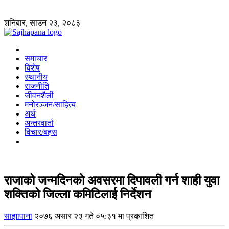
शनिबार, साउन २३, २०८३
समाचार
विशेष
स्थानीय
राजनीति
जीवनशैली
मनोरञ्जन/साहित्य
अर्थ
अन्तरवार्ता
विचार/बहस
राजाको जन्मदिनको अवसरमा दिपावली गर्न शाही युवा
शक्तिको जिल्ला कमिटिलाई निर्देशन
साझापाना
२०७६ असार २३ गते ०५:३१ मा प्रकाशित