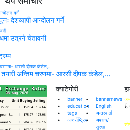
थप समाचार
नः देशव्यापी आन्दोलन गर्ने
धमा उत्रने चेतावनी
्रम्प
 तयारी अन्तिम चरणमा- आरसी दीपक कंडेल,…
क्याटेगोरी
हा
banner
bannernews
अध्
education
English
ई. 
tags
अन्तरवार्ता
अन्तर्राष्ट्रिय
अपराध/
संस
सुरक्षा