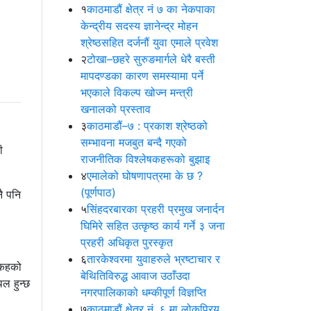
१
काठमाडौं क्षेत्र नं ७ का नेकपाका
केन्द्रीय सदस्य ज्ञानेन्द्र मोहन
श्रेष्ठसहित दर्जनौं युवा एमाले प्रवेश
२
टोखा–छहरे सुरुङमार्गले धेरै बस्ती
मापदण्डका कारण समस्यामा पर्ने
भएकाले विकल्प खोज्न मन्त्री
खनालको प्रस्ताव
३
काठमाडौं–७ : प्रकाश श्रेष्ठको
सम्भावना मजबुत बन्दै गएको
ी
राजनीतिक विश्लेषकहरूको बुझाइ
४
एमालेको घोषणापत्रमा के छ ?
(पूर्णपाठ)
ै पनि
५
सिंहदरबारका प्रहरी प्रमुख जनार्दन
घिमिरे सहित उत्कृष्ठ कार्य गर्ने ३ जना
प्रहरी अधिकृत पुरस्कृत
६
तारकेश्वरमा युवाहरुले भ्रष्टाचार र
लुकहको
बेथितिविरुद्ध आवाज उठाँउदा
ल हुन्छ
नगरपालिकाको धम्कीपूर्ण विज्ञप्ति
७
काठमाडौं क्षेत्र नं. ६ मा लोकप्रिय