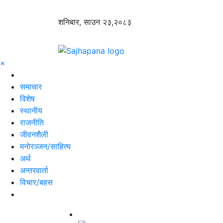
शनिबार, साउन २३,२०८३
×
समाचार
विशेष
स्थानीय
राजनीति
जीवनशैली
मनोरञ्जन/साहित्य
अर्थ
अन्तरवार्ता
विचार/बहस