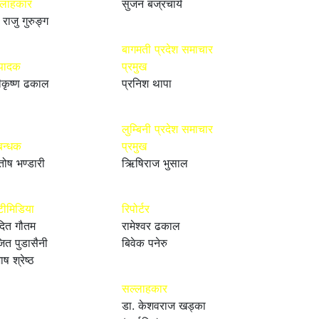
्लाहकार
सुजन बज्रचार्य
 राजु गुरुङ्ग
बागमती प्रदेश समाचार
्पादक
प्रमुख
ीकृष्ण ढकाल
प्रनिश थापा
लुम्बिनी प्रदेश समाचार
बन्धक
प्रमुख
तोष भण्डारी
ऋिषिराज भुसाल
टीमिडिया
रिपोर्टर
ित गौतम
रामेश्वर ढकाल
ित पुडासैनी
बिवेक पनेरु
ाष श्रेष्ठ
सल्लाहकार
डा. केशवराज खड्का