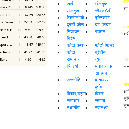
सल
अर्थ
खेलकुद
डा.
खेलकुद
जीवनशैली
टेक्नोलोजी
दृष्टिकोण
दृस्टी कोण
देश परदेश
सम
निर्वाचन
पर्यटन
श्र
बिशेष
फोटो कथा
फोटो फिचर
फोटो
ब्रेकिंग
समाचार
न्युज
प्र
भिडियो
मनोरञ्जन/
सन्
साहित्य
राजनीति
वातावरण-
मल्
कृषि
आद
विचार/बहस
विशेष
सुज
समाचार
समाज
सुभ
स्थानीय
स्वास्थ्य