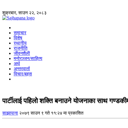
शुक्रबार, साउन २२, २०८३
समाचार
विशेष
स्थानीय
राजनीति
जीवनशैली
मनोरञ्जन/साहित्य
अर्थ
अन्तरवार्ता
विचार/बहस
पार्टीलाई पहिलो शक्ति बनाउने योजनाका साथ गण्डकीमा
साझापाना
२०७९ साउन ९ गते ११:२४ मा प्रकाशित