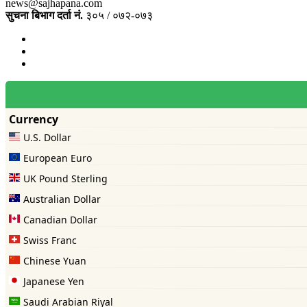
news@sajhapana.com
सुचना बिभाग दर्ता नं.
३०५ / ०७२-०७३