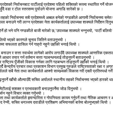
्रदेशको निर्वाचनबाट पार्टीलाई प्रदेशमा पहिलो शक्तिको रूपमा स्थापित गर्ने य
हुँदै वडा र टोल स्तरसम्म पुर्याउने योजना अगाडि सारेको छ ।
य तहको निर्वाचनमा सबै प्रदेशमध्ये अब्बल बनेको गण्डकीले आगामी निर्वाचनमा समेत बाज
 बनाउने गरी लाग्न प्रदेशका नेता कार्यकर्तालाई उपाध्यक्ष शाक्यले निर्देशन दिनु
्ने हो भने पनि गण्डकीले बाजी मारेको छ,’उपाध्यक्ष शाक्यले भन्नुभयो, ‘पार्टी बल
 बलियो भएको कारणले चुनाव जितिने वताउनुभयो ।
ाचनमा सफलता हासिल गर्न गाह्रो नहुने उहाँको भनाई थियो ।
नाउन र सत्ता स्वार्थमा लागेको आरोप लगाउँदै उपाध्यक्ष शाक्यले आन्तरिक एकतालाई
ने आधार तयार गर्न वर्तमान सत्ता गठबन्धनलाई तोड्नुपर्ने बताउनुभयो ।
 राष्ट्रिय पुँजीको विकास गर्नका लागि गठबन्धन तोड्नुपर्ने उहाँको भनाई थियो ।
र्दै केन्द्रीय प्रचार तथा प्रकाशन विभाग प्रमुख गुरुङले राष्ट्रियताको रक्षा र 
लले सबै नेता तथा कार्यकर्ताले आफ्नो सामथ्र्यको विकास गरी एक्लै प्रतिस्पर्धा गर्न
पर्ने खाँचो औल्याउँदै सचिव अर्यालले स्थानीय तहको निर्वाचनमा भएको हारको धङध
टीलाई सशक्त र प्रभावकारी बनाउनुपर्नेमा जोड दिनुभयो ।
सन नहुने विचार व्यक्त गर्नुभयो ।
ेता तथा कार्यकर्ताले इमान्दारिता र गोपनियता कायम गर्नुपर्ने तथा नैतिक आचरण र
साद रेग्मी, सचिव धनञ्जय दवाडीले प्रशिक्षण अभियानको बारेमा बोल्नुभएको थियो ।