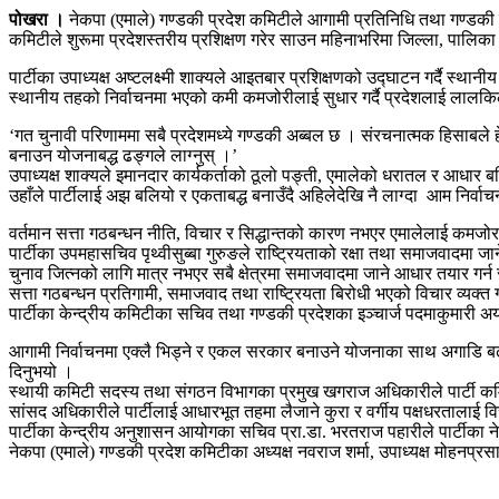
पोखरा ।
नेकपा (एमाले) गण्डकी प्रदेश कमिटीले आगामी प्रतिनिधि तथा गण्डकी प
कमिटीले शुरूमा प्रदेशस्तरीय प्रशिक्षण गरेर साउन महिनाभरिमा जिल्ला, पालिका 
पार्टीका उपाध्यक्ष अष्टलक्ष्मी शाक्यले आइतबार प्रशिक्षणको उद्घाटन गर्दै स्थानी
स्थानीय तहको निर्वाचनमा भएको कमी कमजोरीलाई सुधार गर्दै प्रदेशलाई लालकिल्ला
‘गत चुनावी परिणाममा सबै प्रदेशमध्ये गण्डकी अब्बल छ । संरचनात्मक हिसाबले हेर
बनाउन योजनाबद्ध ढङ्गले लाग्नुस् ।’
उपाध्यक्ष शाक्यले इमानदार कार्यकर्ताको ठूलो पङ्ती, एमालेको धरातल र आधार
उहाँले पार्टीलाई अझ बलियो र एकताबद्ध बनाउँदै अहिलेदेखि नै लाग्दा आम निर्व
वर्तमान सत्ता गठबन्धन नीति, विचार र सिद्धान्तको कारण नभएर एमालेलाई कमजोर ब
पार्टीका उपमहासचिव पृथ्वीसुब्बा गुरुङले राष्ट्रियताको रक्षा तथा समाजवादमा जा
चुनाव जित्नको लागि मात्र नभएर सबै क्षेत्रमा समाजवादमा जाने आधार तयार गर्न र
सत्ता गठबन्धन प्रतिगामी, समाजवाद तथा राष्ट्रियता बिरोधी भएको विचार व्यक्त ग
पार्टीका केन्द्रीय कमिटीका सचिव तथा गण्डकी प्रदेशका इञ्चार्ज पदमाकुमारी अर्या
आगामी निर्वाचनमा एक्लै भिड्ने र एकल सरकार बनाउने योजनाका साथ अगाडि बढ्नु
दिनुभयो ।
स्थायी कमिटी सदस्य तथा संगठन विभागका प्रमुख खगराज अधिकारीले पार्टी कमि
सांसद अधिकारीले पार्टीलाई आधारभूत तहमा लैजाने कुरा र वर्गीय पक्षधरतालाई विर्
पार्टीका केन्द्रीय अनुशासन आयोगका सचिव प्रा.डा. भरतराज पहारीले पार्टीका न
नेकपा (एमाले) गण्डकी प्रदेश कमिटीका अध्यक्ष नवराज शर्मा, उपाध्यक्ष मोहनप्र