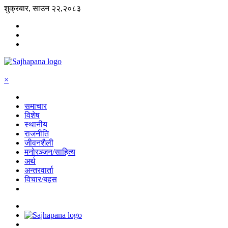
शुक्रबार, साउन २२,२०८३
×
समाचार
विशेष
स्थानीय
राजनीति
जीवनशैली
मनोरञ्जन/साहित्य
अर्थ
अन्तरवार्ता
विचार/बहस