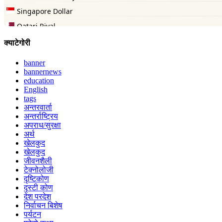
क्याटेगोरी
banner
bannernews
education
English
tags
अन्तरवार्ता
अन्तर्राष्ट्रिय
अपराध/सुरक्षा
अर्थ
खेलकुद
खेलकुद
जीवनशैली
टेक्नोलोजी
दृष्टिकोण
दृस्टी कोण
देश परदेश
निर्वाचन बिशेष
पर्यटन