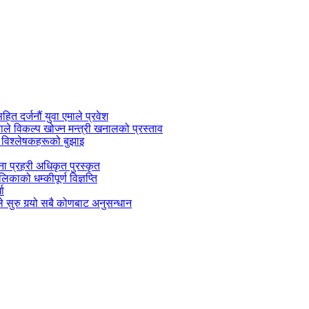
सहित दर्जनौं युवा एमाले प्रवेश
काले विकल्प खोज्न मन्त्री खनालको प्रस्ताव
 विश्लेषकहरूको बुझाइ
जना प्रहरी अधिकृत पुरस्कृत
काको धम्कीपूर्ण विज्ञप्ति
धा
 सुरु गर्‍यो सबै कोणबाट अनुसन्धान