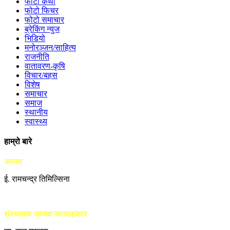
फोटो कथा
फोटो फिचर
फोटो समाचार
ब्रेकिंग न्युज
भिडियो
मनोरञ्जन/साहित्य
राजनीति
वातावरण-कृषि
विचार/बहस
विशेष
समाचार
समाज
स्थानीय
स्वास्थ्य
हाम्रो बारे
अध्यक्ष
ई. रामचन्द्र तिमिल्सिना
संस्थापक अध्यक्ष/सल्लाहकार