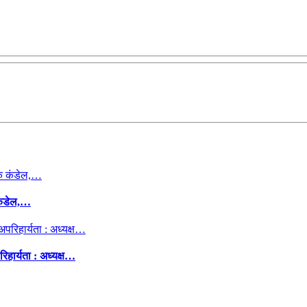
कंडेल,…
िहार्यता : अध्यक्ष…