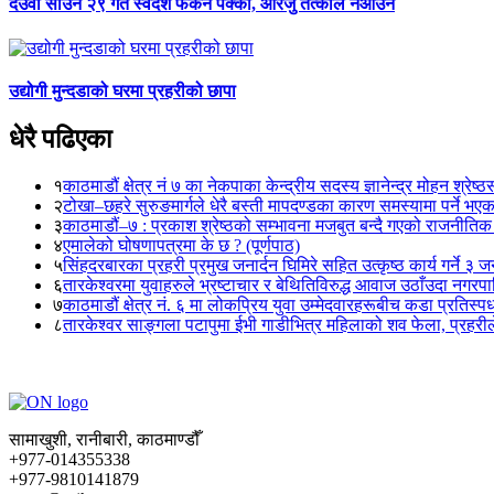
देउवा साउन २९ गते स्वदेश फर्कने पक्का, आरजु तत्काल नआउने
उद्योगी मुन्दडाको घरमा प्रहरीको छापा
धेरै पढिएका
१
काठमाडौं क्षेत्र नं ७ का नेकपाका केन्द्रीय सदस्य ज्ञानेन्द्र मोहन श्रेष्ठ
२
टोखा–छहरे सुरुङमार्गले धेरै बस्ती मापदण्डका कारण समस्यामा पर्ने भए
३
काठमाडौं–७ : प्रकाश श्रेष्ठको सम्भावना मजबुत बन्दै गएको राजनीतिक
४
एमालेको घोषणापत्रमा के छ ? (पूर्णपाठ)
५
सिंहदरबारका प्रहरी प्रमुख जनार्दन घिमिरे सहित उत्कृष्ठ कार्य गर्ने ३ 
६
तारकेश्वरमा युवाहरुले भ्रष्टाचार र बेथितिविरुद्ध आवाज उठाँउदा नगरपालि
७
काठमाडौं क्षेत्र नं. ६ मा लोकप्रिय युवा उम्मेदवारहरूबीच कडा प्रतिस्पर्
८
तारकेश्वर साङ्गला पटापुमा ईभी गाडीभित्र महिलाको शव फेला, प्रहरीले
सामाखुशी, रानीबारी, काठमाण्डौँ
+977-014355338
+977-9810141879