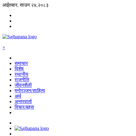
आईतबार, साउन २४,२०८३
×
समाचार
विशेष
स्थानीय
राजनीति
जीवनशैली
मनोरञ्जन/साहित्य
अर्थ
अन्तरवार्ता
विचार/बहस