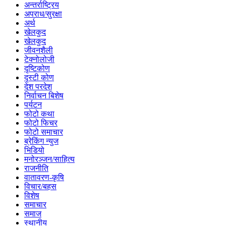
अन्तर्राष्ट्रिय
अपराध/सुरक्षा
अर्थ
खेलकुद
खेलकुद
जीवनशैली
टेक्नोलोजी
दृष्टिकोण
दृस्टी कोण
देश परदेश
निर्वाचन बिशेष
पर्यटन
फोटो कथा
फोटो फिचर
फोटो समाचार
ब्रेकिंग न्युज
भिडियो
मनोरञ्जन/साहित्य
राजनीति
वातावरण-कृषि
विचार/बहस
विशेष
समाचार
समाज
स्थानीय