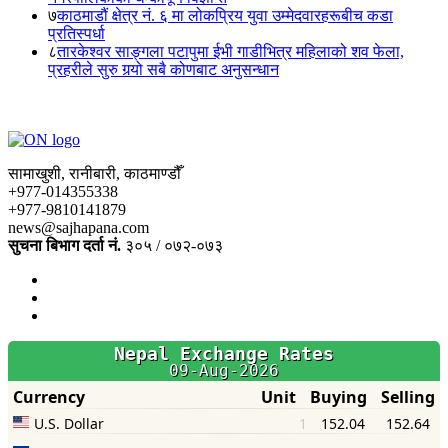
७
काठमाडौं क्षेत्र नं. ६ मा लोकप्रिय युवा उम्मेदवारहरूबीच कडा
प्रतिस्पर्धा
८
तारकेश्वर साङ्गला पटापुमा ईभी गाडीभित्र महिलाको शव फेला,
प्रहरीले सुरु गर्‍यो सबै कोणबाट अनुसन्धान
सामाखुशी, रानीबारी, काठमाण्डौँ
+977-014355338
+977-9810141879
news@sajhapana.com
सुचना बिभाग दर्ता नं.
३०५ / ०७२-०७३