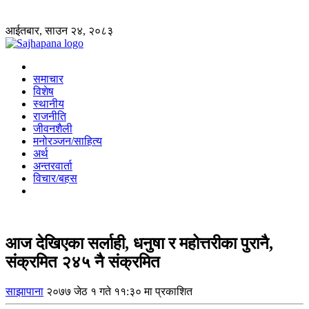
आईतबार, साउन २४, २०८३
समाचार
विशेष
स्थानीय
राजनीति
जीवनशैली
मनोरञ्जन/साहित्य
अर्थ
अन्तरवार्ता
विचार/बहस
आज देखिएका सर्लाही, धनुषा र महोत्तरीका पुरानै,
संक्रमित २४५ नै संक्रमित
साझापाना
२०७७ जेठ १ गते ११:३० मा प्रकाशित