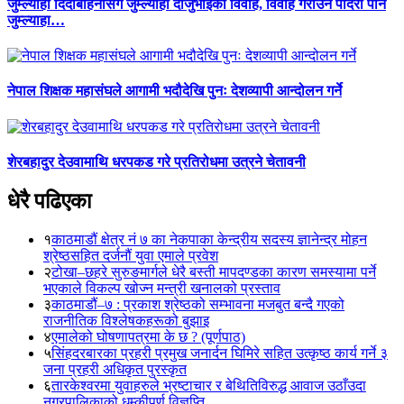
जुम्ल्याहा दिदीबहिनीसँग जुम्ल्याहा दाजुभाइको विवाह, विवाह गराउने पादरी पनि
जुम्ल्याहा…
नेपाल शिक्षक महासंघले आगामी भदौदेखि पुनः देशव्यापी आन्दोलन गर्ने
शेरबहादुर देउवामाथि धरपकड गरे प्रतिरोधमा उत्रने चेतावनी
धेरै पढिएका
१
काठमाडौं क्षेत्र नं ७ का नेकपाका केन्द्रीय सदस्य ज्ञानेन्द्र मोहन
श्रेष्ठसहित दर्जनौं युवा एमाले प्रवेश
२
टोखा–छहरे सुरुङमार्गले धेरै बस्ती मापदण्डका कारण समस्यामा पर्ने
भएकाले विकल्प खोज्न मन्त्री खनालको प्रस्ताव
३
काठमाडौं–७ : प्रकाश श्रेष्ठको सम्भावना मजबुत बन्दै गएको
राजनीतिक विश्लेषकहरूको बुझाइ
४
एमालेको घोषणापत्रमा के छ ? (पूर्णपाठ)
५
सिंहदरबारका प्रहरी प्रमुख जनार्दन घिमिरे सहित उत्कृष्ठ कार्य गर्ने ३
जना प्रहरी अधिकृत पुरस्कृत
६
तारकेश्वरमा युवाहरुले भ्रष्टाचार र बेथितिविरुद्ध आवाज उठाँउदा
नगरपालिकाको धम्कीपूर्ण विज्ञप्ति