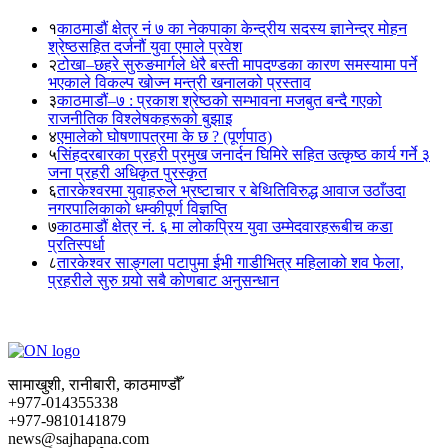
१
काठमाडौं क्षेत्र नं ७ का नेकपाका केन्द्रीय सदस्य ज्ञानेन्द्र मोहन
श्रेष्ठसहित दर्जनौं युवा एमाले प्रवेश
२
टोखा–छहरे सुरुङमार्गले धेरै बस्ती मापदण्डका कारण समस्यामा पर्ने
भएकाले विकल्प खोज्न मन्त्री खनालको प्रस्ताव
३
काठमाडौं–७ : प्रकाश श्रेष्ठको सम्भावना मजबुत बन्दै गएको
राजनीतिक विश्लेषकहरूको बुझाइ
४
एमालेको घोषणापत्रमा के छ ? (पूर्णपाठ)
५
सिंहदरबारका प्रहरी प्रमुख जनार्दन घिमिरे सहित उत्कृष्ठ कार्य गर्ने ३
जना प्रहरी अधिकृत पुरस्कृत
६
तारकेश्वरमा युवाहरुले भ्रष्टाचार र बेथितिविरुद्ध आवाज उठाँउदा
नगरपालिकाको धम्कीपूर्ण विज्ञप्ति
७
काठमाडौं क्षेत्र नं. ६ मा लोकप्रिय युवा उम्मेदवारहरूबीच कडा
प्रतिस्पर्धा
८
तारकेश्वर साङ्गला पटापुमा ईभी गाडीभित्र महिलाको शव फेला,
प्रहरीले सुरु गर्‍यो सबै कोणबाट अनुसन्धान
सामाखुशी, रानीबारी, काठमाण्डौँ
+977-014355338
+977-9810141879
news@sajhapana.com