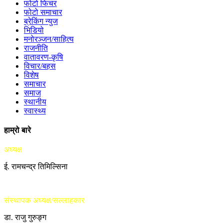
फोटो फिचर
फोटो समाचार
ब्रेकिंग न्युज
भिडियो
मनोरञ्जन/साहित्य
राजनीति
वातावरण-कृषि
विचार/बहस
विशेष
समाचार
समाज
स्थानीय
स्वास्थ्य
हाम्रो बारे
अध्यक्ष
ई. रामचन्द्र तिमिल्सिना
संस्थापक अध्यक्ष/सल्लाहकार
डा. राजु गुरुङ्ग