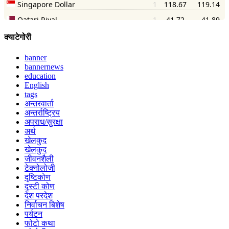
क्याटेगोरी
banner
bannernews
education
English
tags
अन्तरवार्ता
अन्तर्राष्ट्रिय
अपराध/सुरक्षा
अर्थ
खेलकुद
खेलकुद
जीवनशैली
टेक्नोलोजी
दृष्टिकोण
दृस्टी कोण
देश परदेश
निर्वाचन बिशेष
पर्यटन
फोटो कथा