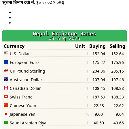
सुचना बिभाग दर्ता नं.
३०५ / ०७२-०७३