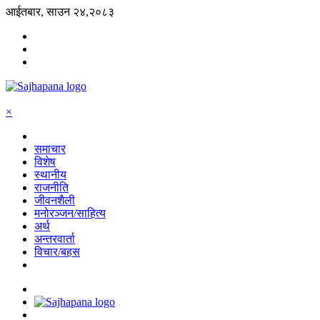
आईतबार, साउन २४,२०८३
×
समाचार
विशेष
स्थानीय
राजनीति
जीवनशैली
मनोरञ्जन/साहित्य
अर्थ
अन्तरवार्ता
विचार/बहस