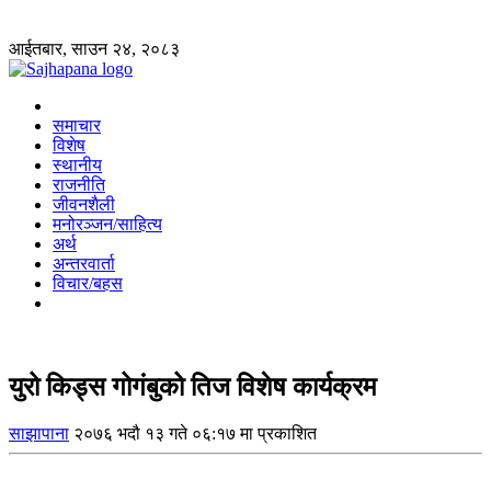
आईतबार, साउन २४, २०८३
समाचार
विशेष
स्थानीय
राजनीति
जीवनशैली
मनोरञ्जन/साहित्य
अर्थ
अन्तरवार्ता
विचार/बहस
युरो किड्स गोगंबुको तिज विशेष कार्यक्रम
साझापाना
२०७६ भदौ १३ गते ०६:१७ मा प्रकाशित