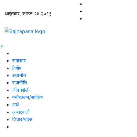
आईतबार, साउन २४,२०८३
×
समाचार
विशेष
स्थानीय
राजनीति
जीवनशैली
मनोरञ्जन/साहित्य
अर्थ
अन्तरवार्ता
विचार/बहस