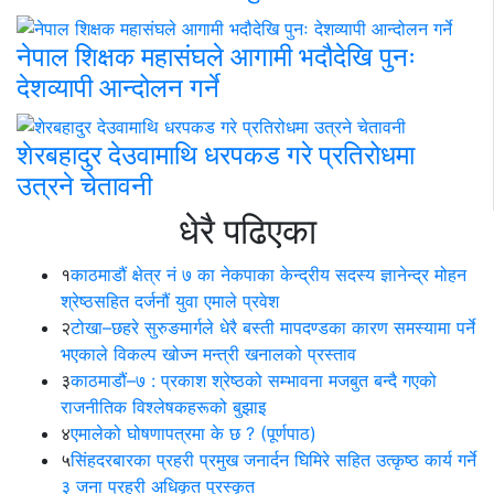
नेपाल शिक्षक महासंघले आगामी भदौदेखि पुनः
देशव्यापी आन्दोलन गर्ने
शेरबहादुर देउवामाथि धरपकड गरे प्रतिरोधमा
उत्रने चेतावनी
धेरै पढिएका
१
काठमाडौं क्षेत्र नं ७ का नेकपाका केन्द्रीय सदस्य ज्ञानेन्द्र मोहन
श्रेष्ठसहित दर्जनौं युवा एमाले प्रवेश
२
टोखा–छहरे सुरुङमार्गले धेरै बस्ती मापदण्डका कारण समस्यामा पर्ने
भएकाले विकल्प खोज्न मन्त्री खनालको प्रस्ताव
३
काठमाडौं–७ : प्रकाश श्रेष्ठको सम्भावना मजबुत बन्दै गएको
राजनीतिक विश्लेषकहरूको बुझाइ
४
एमालेको घोषणापत्रमा के छ ? (पूर्णपाठ)
५
सिंहदरबारका प्रहरी प्रमुख जनार्दन घिमिरे सहित उत्कृष्ठ कार्य गर्ने
३ जना प्रहरी अधिकृत पुरस्कृत