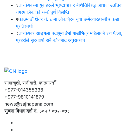
६
तारकेश्वरमा युवाहरुले भ्रष्टाचार र बेथितिविरुद्ध आवाज उठाँउदा
नगरपालिकाको धम्कीपूर्ण विज्ञप्ति
७
काठमाडौं क्षेत्र नं. ६ मा लोकप्रिय युवा उम्मेदवारहरूबीच कडा
प्रतिस्पर्धा
८
तारकेश्वर साङ्गला पटापुमा ईभी गाडीभित्र महिलाको शव फेला,
प्रहरीले सुरु गर्‍यो सबै कोणबाट अनुसन्धान
सामाखुशी, रानीबारी, काठमाण्डौँ
+977-014355338
+977-9810141879
news@sajhapana.com
सुचना बिभाग दर्ता नं.
३०५ / ०७२-०७३