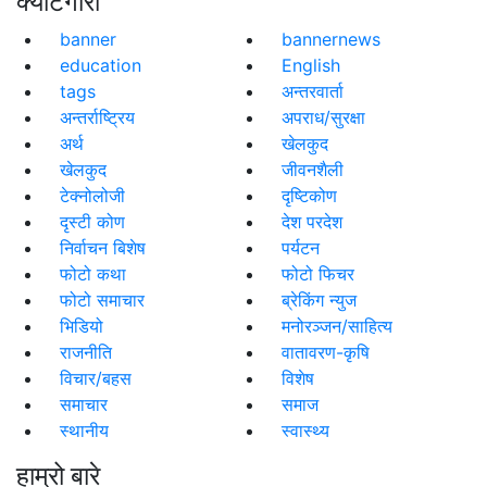
क्याटेगोरी
banner
bannernews
education
English
tags
अन्तरवार्ता
अन्तर्राष्ट्रिय
अपराध/सुरक्षा
अर्थ
खेलकुद
खेलकुद
जीवनशैली
टेक्नोलोजी
दृष्टिकोण
दृस्टी कोण
देश परदेश
निर्वाचन बिशेष
पर्यटन
फोटो कथा
फोटो फिचर
फोटो समाचार
ब्रेकिंग न्युज
भिडियो
मनोरञ्जन/साहित्य
राजनीति
वातावरण-कृषि
विचार/बहस
विशेष
समाचार
समाज
स्थानीय
स्वास्थ्य
हाम्रो बारे