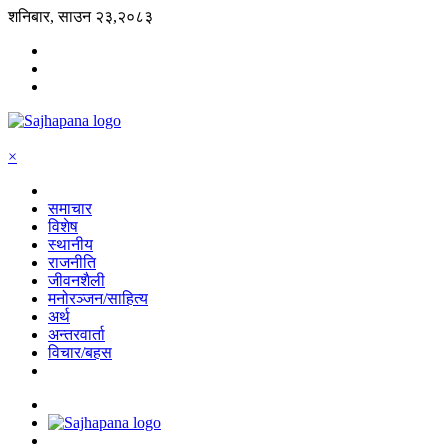
शनिबार, साउन २३,२०८३
×
समाचार
विशेष
स्थानीय
राजनीति
जीवनशैली
मनोरञ्जन/साहित्य
अर्थ
अन्तरवार्ता
विचार/बहस