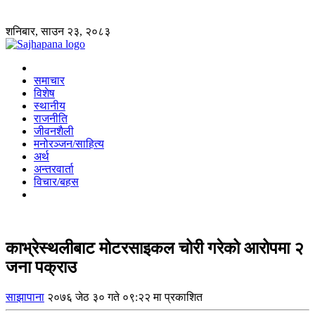
शनिबार, साउन २३, २०८३
समाचार
विशेष
स्थानीय
राजनीति
जीवनशैली
मनोरञ्जन/साहित्य
अर्थ
अन्तरवार्ता
विचार/बहस
काभ्रेस्थलीबाट मोटरसाइकल चोरी गरेको आरोपमा २
जना पक्राउ
साझापाना
२०७६ जेठ ३० गते ०९:२२ मा प्रकाशित