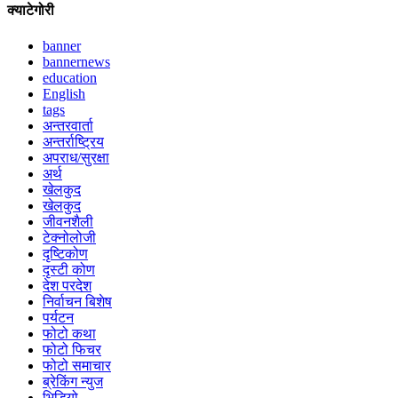
क्याटेगोरी
banner
bannernews
education
English
tags
अन्तरवार्ता
अन्तर्राष्ट्रिय
अपराध/सुरक्षा
अर्थ
खेलकुद
खेलकुद
जीवनशैली
टेक्नोलोजी
दृष्टिकोण
दृस्टी कोण
देश परदेश
निर्वाचन बिशेष
पर्यटन
फोटो कथा
फोटो फिचर
फोटो समाचार
ब्रेकिंग न्युज
भिडियो