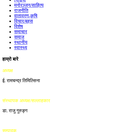
मनोरञ्जन/साहित्य
राजनीति
वातावरण-कृषि
विचार/बहस
विशेष
समाचार
समाज
स्थानीय
स्वास्थ्य
हाम्रो बारे
अध्यक्ष
ई. रामचन्द्र तिमिल्सिना
संस्थापक अध्यक्ष/सल्लाहकार
डा. राजु गुरुङ्ग
सम्पादक