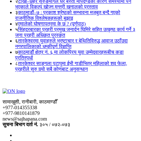
२
टोखा–छहरे सुरुङमार्गले धेरै बस्ती मापदण्डका कारण समस्यामा पर्ने
भएकाले विकल्प खोज्न मन्त्री खनालको प्रस्ताव
३
काठमाडौं–७ : प्रकाश श्रेष्ठको सम्भावना मजबुत बन्दै गएको
राजनीतिक विश्लेषकहरूको बुझाइ
४
एमालेको घोषणापत्रमा के छ ? (पूर्णपाठ)
५
सिंहदरबारका प्रहरी प्रमुख जनार्दन घिमिरे सहित उत्कृष्ठ कार्य गर्ने ३
जना प्रहरी अधिकृत पुरस्कृत
६
तारकेश्वरमा युवाहरुले भ्रष्टाचार र बेथितिविरुद्ध आवाज उठाँउदा
नगरपालिकाको धम्कीपूर्ण विज्ञप्ति
७
काठमाडौं क्षेत्र नं. ६ मा लोकप्रिय युवा उम्मेदवारहरूबीच कडा
प्रतिस्पर्धा
८
तारकेश्वर साङ्गला पटापुमा ईभी गाडीभित्र महिलाको शव फेला,
प्रहरीले सुरु गर्‍यो सबै कोणबाट अनुसन्धान
सामाखुशी, रानीबारी, काठमाण्डौँ
+977-014355338
+977-9810141879
news@sajhapana.com
सुचना बिभाग दर्ता नं.
३०५ / ०७२-०७३