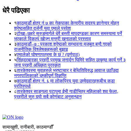
धेरै पढिएका
१
काठमाडौं क्षेत्र नं ७ का नेकपाका केन्द्रीय सदस्य ज्ञानेन्द्र मोहन
श्रेष्ठसहित दर्जनौं युवा एमाले प्रवेश
२
टोखा–छहरे सुरुङमार्गले धेरै बस्ती मापदण्डका कारण समस्यामा पर्ने
भएकाले विकल्प खोज्न मन्त्री खनालको प्रस्ताव
३
काठमाडौं–७ : प्रकाश श्रेष्ठको सम्भावना मजबुत बन्दै गएको
राजनीतिक विश्लेषकहरूको बुझाइ
४
एमालेको घोषणापत्रमा के छ ? (पूर्णपाठ)
५
सिंहदरबारका प्रहरी प्रमुख जनार्दन घिमिरे सहित उत्कृष्ठ कार्य गर्ने ३
जना प्रहरी अधिकृत पुरस्कृत
६
तारकेश्वरमा युवाहरुले भ्रष्टाचार र बेथितिविरुद्ध आवाज उठाँउदा
नगरपालिकाको धम्कीपूर्ण विज्ञप्ति
७
काठमाडौं क्षेत्र नं. ६ मा लोकप्रिय युवा उम्मेदवारहरूबीच कडा
प्रतिस्पर्धा
८
तारकेश्वर साङ्गला पटापुमा ईभी गाडीभित्र महिलाको शव फेला,
प्रहरीले सुरु गर्‍यो सबै कोणबाट अनुसन्धान
सामाखुशी, रानीबारी, काठमाण्डौँ