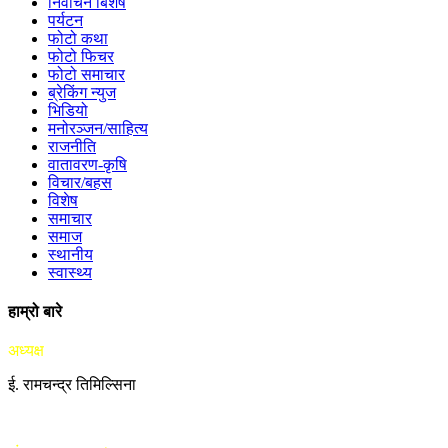
निर्वाचन बिशेष
पर्यटन
फोटो कथा
फोटो फिचर
फोटो समाचार
ब्रेकिंग न्युज
भिडियो
मनोरञ्जन/साहित्य
राजनीति
वातावरण-कृषि
विचार/बहस
विशेष
समाचार
समाज
स्थानीय
स्वास्थ्य
हाम्रो बारे
अध्यक्ष
ई. रामचन्द्र तिमिल्सिना