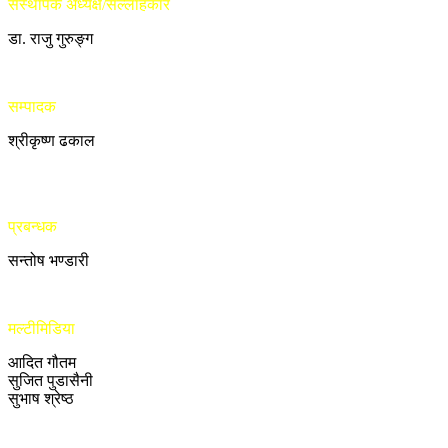
संस्थापक अध्यक्ष/सल्लाहकार
डा. राजु गुरुङ्ग
सम्पादक
श्रीकृष्ण ढकाल
प्रबन्धक
सन्तोष भण्डारी
मल्टीमिडिया
आदित गौतम
सुजित पुडासैनी
सुभाष श्रेष्ठ