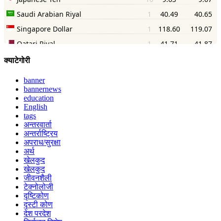
क्याटेगोरी
banner
bannernews
education
English
tags
अन्तरवार्ता
अन्तर्राष्ट्रिय
अपराध/सुरक्षा
अर्थ
खेलकुद
खेलकुद
जीवनशैली
टेक्नोलोजी
दृष्टिकोण
दृस्टी कोण
देश परदेश