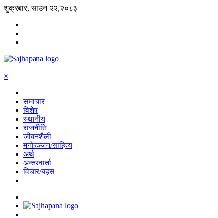
शुक्रबार, साउन २२,२०८३
×
समाचार
विशेष
स्थानीय
राजनीति
जीवनशैली
मनोरञ्जन/साहित्य
अर्थ
अन्तरवार्ता
विचार/बहस