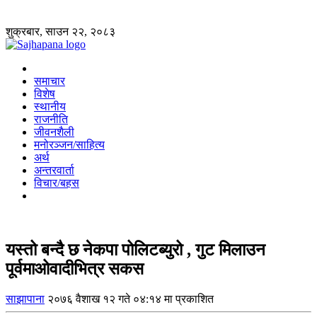
शुक्रबार, साउन २२, २०८३
समाचार
विशेष
स्थानीय
राजनीति
जीवनशैली
मनोरञ्जन/साहित्य
अर्थ
अन्तरवार्ता
विचार/बहस
यस्तो बन्दै छ नेकपा पोलिटब्युरो , गुट मिलाउन
पूर्वमाओवादीभित्र सकस
साझापाना
२०७६ वैशाख १२ गते ०४:१४ मा प्रकाशित