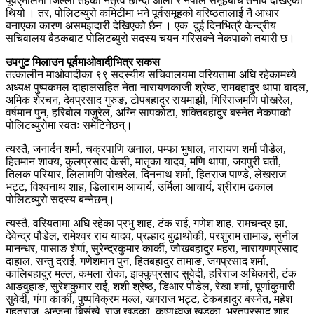
पूर्वएमालेमा जिल्ला तहको नेतृत्व छान्दा ओली र नेपाल समूहबीच तनाव देखिएको
थियो । तर, पोलिटब्युरो कमिटीमा भने पूर्वसमूहको वरिष्ठतालाई नै आधार
बनाएका कारण असमझदारी देखिएको छैन । एक–दुई दिनभित्रै केन्द्रीय
सचिवालय बैठकबाट पोलिटब्युरो सदस्य चयन गरिसक्ने नेकपाको तयारी छ।
उपगुट मिलाउन पूर्वमाओवादीभित्र सकस
तत्कालीन माओवादीका ९९ सदस्यीय सचिवालयमा वरियतामा अघि रहेकामध्ये
अध्यक्ष पुष्पकमल दाहालसहित नेता नारायणकाजी श्रेष्ठ, रामबहादुर थापा बादल,
अमिक शेरचन, देवप्रसाद गुरुङ, टोपबहादुर रायमाझी, गिरिराजमणि पोखरेल,
वर्षमान पुन, हरिबोल गजुरेल, अग्नि सापकोटा, शक्तिबहादुर बस्नेत नेकपाको
पोलिटब्युरोमा स्वतः समेटिनेछन्।
त्यस्तै, जनार्दन शर्मा, चक्रपाणि खनाल, पम्फा भुषाल, नारायण शर्मा पौडेल,
हितमान शाक्य, कुलप्रसाद केसी, मातृका यादव, मणि थापा, जयपुरी घर्ती,
तिलक परियार, लिलामणि पोखरेल, दिननाथ शर्मा, हितराज पाण्डे, लेखराज
भट्ट, विश्वनाथ शाह, डिलाराम आचार्य, उर्मिला आचार्य, श्रीराम ढकाल
पोलिटब्युरो सदस्य बन्नेछन्।
त्यस्तै, वरियतामा अघि रहेका प्रभु शाह, टंक राई, गणेश शाह, रामचन्द्र झा,
देवेन्द्र पौडेल, रामेश्वर राय यादव, प्रल्हाद बुढाथोकी, परशुराम तामाङ, सुनील
मानन्धर, पासाङ शेर्पा, सुरेन्द्रकुमार कार्की, जोखबहादुर महरा, नारायणप्रसाद
दाहाल, सन्तु दराई, गणेशमान पुन, हितबहादुर तामाङ, जगप्रसाद शर्मा,
कालिबहादुर मल्ल, कमला रोका, झक्कुप्रसाद सुवेदी, हरिराज अधिकारी, टंक
आङवुहाङ, सुरेशकुमार राई, शशी श्रेष्ठ, डिआर पौडेल, रेखा शर्मा, पूर्णाकुमारी
सुवेदी, गंगा कार्की, पुष्पविक्रम मल्ल, खगराज भट्ट, टेकबहादुर बस्नेत, महेश
गहतराज, अन्जना बिसंखे, राजु खड्का, कृष्णध्वज खड्का, भरतप्रसाद शाह,