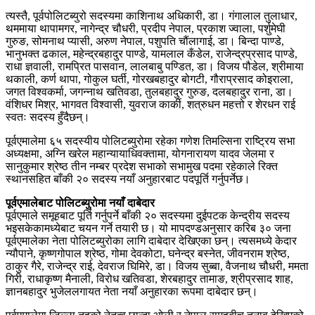
त्यस्तै, पूर्वपोलिटब्युरो सदस्यमा काशिनाथ अधिकारी, डा। गंगालाल तुलाधार,
थममाया थापामगर, नागेन्द्र चौधरी, प्रदीप नेपाल, प्रकाश ज्वाला, पर्शुमेघी
गुरुङ, सोमनाथ प्यासी, अरुण नेपाल, पशुपति चौंलागाई, डा। बिन्दा पाण्डे,
भानुभक्त ढकाल, महेन्द्रबहादुर पाण्डे, यामलाल कँडेल, राजेन्द्रप्रसाद पाण्डे,
राधा ज्ञवाली, रामप्रित पासवान, लालबाबु पण्डित, डा। विजय पौडेल, श्रीमाया
थकाली, कर्ण थापा, गोकुल घर्ती, गोरखबहादुर बोगटी, गौराप्रसाद कोइराला,
जगत विश्वकर्मा, जगन्नाथ खतिवडा, तुलबहादुर गुरुङ, दलबहादुर राना, डा।
वंशिधर मिश्र, भागवत विश्वासी, युवराज कार्की, शत्रुधन महत्तो र शेरधन राई
स्वतः सदस्य हुँदैछन्।
पूर्वएमालेमा ६५ सदस्यीय पोलिटब्युरोमा रहेका गणेश तिमल्सिना राष्ट्रिय सभा
अध्यक्षमा, अग्नि खरेल महान्यायाधिवक्तामा, योगनारायण यादव जेलमा र
सानुकुमार श्रेष्ठ तीन नम्बर प्रदेश सभाको सभामुख पदमा रहेकाले रिक्त
स्थानसहित बाँकी २० सदस्य नयाँ अनुहारबाट पदपूर्ति गर्नुपर्नेछ।
पूर्वएमालेबाट पोलिटब्युरोमा नयाँ दाबेदार
पूर्वएमाले समूहबाट पूर्ति गर्नुपर्ने बाँकी २० सदस्यमा दुईपटक केन्द्रीय सदस्य
भइसकेकामध्येबाट चयन गर्ने तयारी छ। यो मापदण्डअनुसार करिब ३० जना
पूर्वएमालेका नेता पोलिटब्युरोका लागि दाबेदार देखिएका छन्। त्यसमध्ये केदार
न्यौपाने, कृष्णगोपाल श्रेष्ठ, गोमा देवकोटा, घनेन्द्र बस्नेत, जीवनराम श्रेष्ठ,
ठाकुर गैरे, राजेन्द्र राई, देवराज घिमिरे, डा। विजय सुब्बा, वैजनाथ चौधरी, ममता
गिरी, राधाकृष्ण मैनाली, विरोध खतिवडा, शेरबहादुर तामाङ, श्रीप्रसाद शाह,
ज्ञानबहादुर भुजेललगायत नेता नयाँ अनुहारका रूपमा दाबेदार छन्।