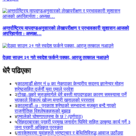
अन्तर्राष्ट्रिय मापदण्डअनुसारको लेखापरीक्षण र प्रभावकारी सुशासन आजको
अपरिहार्यता : अध्यक्ष…
देउवा साउन २९ गते स्वदेश फर्कने पक्का, आरजु तत्काल नआउने
धेरै पढिएका
१
काठमाडौं क्षेत्र नं ७ का नेकपाका केन्द्रीय सदस्य ज्ञानेन्द्र मोहन
श्रेष्ठसहित दर्जनौं युवा एमाले प्रवेश
२
टोखा–छहरे सुरुङमार्गले धेरै बस्ती मापदण्डका कारण समस्यामा पर्ने
भएकाले विकल्प खोज्न मन्त्री खनालको प्रस्ताव
३
काठमाडौं–७ : प्रकाश श्रेष्ठको सम्भावना मजबुत बन्दै गएको
राजनीतिक विश्लेषकहरूको बुझाइ
४
एमालेको घोषणापत्रमा के छ ? (पूर्णपाठ)
५
सिंहदरबारका प्रहरी प्रमुख जनार्दन घिमिरे सहित उत्कृष्ठ कार्य गर्ने ३
जना प्रहरी अधिकृत पुरस्कृत
६
तारकेश्वरमा युवाहरुले भ्रष्टाचार र बेथितिविरुद्ध आवाज उठाँउदा