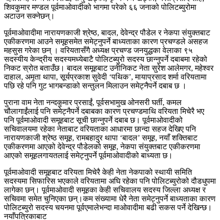
शिवकुमार मण्डल पूर्वमाओवादीको भागमा परेको ६६ जनाको पोलिटब्युरोमा
अटाउन सक्नेछन्।
पूर्वमाओवादीमा नारायणकाजी श्रेष्ठ, बादल, देवेन्द्र पौडेल र नेकपा संयुक्तबाट
एकीकरणमा आउने समूहसमेत समेट्नुपर्ने बाध्यताका कारण प्रचण्डले असहज
महसुस गरेका छन् । वरियतासँगै अध्यक्ष प्रचण्ड जनयुद्धका वेलाका ९५
सदस्यीय केन्द्रीय सदस्यमध्येबाटै पोलिटब्युरो सदस्य छान्नुपर्ने दबाबमा रहेको
निकट स्रोत बताउँछ। बादल समूहबाट उनीनिकट नेता सुरेश आलेमगर, महेश्वर
दाहाल, अमृता थापा, सूर्यप्रकाश सुवेदी ‘पथिक’, मायाप्रसाद शर्मा वरियतामा
पछि रहे पनि गुट भागबन्डाको सन्तुलन मिलाउन समेट्नैपर्ने दबाब छ ।
पुराना वाम नेता नन्दकुमार प्रसाईं, पूर्वसभामुख ओनसरी घर्ती, कमल
चौलागाईंलाई पनि समेट्नैपर्ने दबाबका कारण प्रचण्डमाथि वरियता मिचेरै भए
पनि पूर्वमाओवादी समूहबाट सूची छान्नुपर्ने दबाब छ। पूर्वमाओवादीको
सचिवालयमा रहेका नेताबाट वरियताका आधारमा छान्दा सहज देखिए पनि
नारायणकाजी श्रेष्ठ समूह, रामबहादुर थापा ‘बादल’ समूह, नयाँ शक्तिबाट
एकीकरणमा आएको देवेन्द्र पौडेलको समूह, नेकपा संयुक्तबाट एकीकरणमा
आएको समूहलगायतलाई समेट्नुपर्ने पूर्वमाओवादीको बाध्यता छ।
पूर्वमाओवादी समूहबाट वरियता मिचेरै केही नेता नेकपाको स्थायी समिति
सदस्यमा सिफारिस भएकाले वरियतामा अघि रहेका पनि पोलिटब्युरोको दौडधुपमा
लागेका छन्। पूर्वमाओवादी समूहका केही सचिवालय सदस्य जिल्ला अध्यक्ष र
सचिवमा समेत चुनिएका छन्।कम संख्यामा धेरै नेता समेट्नुपर्ने बाध्यताका कारण
पोलिटब्युरो सदस्य चयनमा पूर्वएमालेभन्दा माओवादीमा बढी सकस पर्ने देखिन्छ।
नयाँपत्रिकाबाट