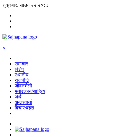
शुक्रबार, साउन २२,२०८३
×
समाचार
विशेष
स्थानीय
राजनीति
जीवनशैली
मनोरञ्जन/साहित्य
अर्थ
अन्तरवार्ता
विचार/बहस