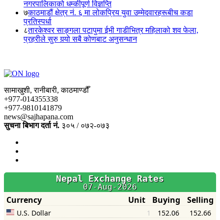
नगरपालिकाको धम्कीपूर्ण विज्ञप्ति
७
काठमाडौं क्षेत्र नं. ६ मा लोकप्रिय युवा उम्मेदवारहरूबीच कडा
प्रतिस्पर्धा
८
तारकेश्वर साङ्गला पटापुमा ईभी गाडीभित्र महिलाको शव फेला,
प्रहरीले सुरु गर्‍यो सबै कोणबाट अनुसन्धान
सामाखुशी, रानीबारी, काठमाण्डौँ
+977-014355338
+977-9810141879
news@sajhapana.com
सुचना बिभाग दर्ता नं.
३०५ / ०७२-०७३