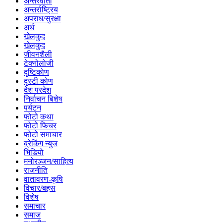
अन्तरवार्ता
अन्तर्राष्ट्रिय
अपराध/सुरक्षा
अर्थ
खेलकुद
खेलकुद
जीवनशैली
टेक्नोलोजी
दृष्टिकोण
दृस्टी कोण
देश परदेश
निर्वाचन बिशेष
पर्यटन
फोटो कथा
फोटो फिचर
फोटो समाचार
ब्रेकिंग न्युज
भिडियो
मनोरञ्जन/साहित्य
राजनीति
वातावरण-कृषि
विचार/बहस
विशेष
समाचार
समाज