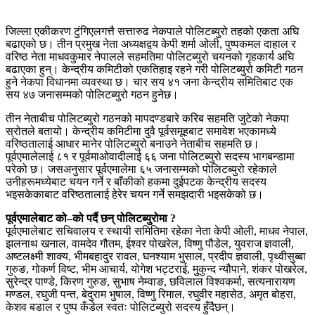
जिल्ला एकीकरण टुंगिएलगत्तै सत्तारुढ नेकपाले पोलिटब्युरो तहको एकता अघि
बढाएको छ। तीन प्रमुख नेता अध्यक्षद्वय केपी शर्मा ओली, पुष्पकमल दाहाल र
वरिष्ठ नेता माधवकुमार नेपालले सहमतिमा पोलिटब्युरो चयनको गृहकार्य अघि
बढाएका हुन्। केन्द्रीय कमिटीको एकतिहाइ रहने गरी पोलिटब्युरो कमिटी गठन
हुने नेकपा विधानमा व्यवस्था छ। चार सय ४१ जना केन्द्रीय समितिबाट एक
सय ४७ जनासम्मको पोलिटब्युरो गठन हुनेछ।
तीन नेताबीच पोलिटब्युरो गठनको मापदण्डबारे करिब सहमति जुटेको नेकपा
स्रोतले बतायो। केन्द्रीय कमिटीमा दुवै पूर्वसमूहबाट समावेश भएकामध्ये
वरिष्ठतालाई आधार मानेर पोलिटब्युरो बनाउने नेताबीच सहमति छ।
पूर्वएमालेलाई ८१ र पूर्वमाओवादीलाई ६६ जना पोलिटब्युरो सदस्य भागबन्डामा
परेको छ। जसअनुसार पूर्वएमालेमा ६५ जनासम्मको पोलिटब्युरो रहेकाले
उनीहरूमध्येबाट चयन गर्ने र बाँकीको हकमा दुईपटक केन्द्रीय सदस्य
भइसकेकाबाट वरिष्ठतालाई हेरेर चयन गर्ने समझदारी भइसकेको छ।
पूर्वएमालेबाट को–को पर्दै छन् पोलिटब्युरोमा ?
पूर्वएमालेबाट सचिवालय र स्थायी समितिमा रहेका नेता केपी ओली, माधव नेपाल,
झलनाथ खनाल, वामदेव गौतम, ईश्वर पोखरेल, विष्णु पौडेल, युवराज ज्ञवाली,
अष्टलक्ष्मी शाक्य, भीमबहादुर रावल, घनश्याम भुसाल, प्रदीप ज्ञवाली, पृथ्वीसुब्बा
गुरुङ, गोकर्ण विष्ट, भीम आचार्य, योगेश भट्टराई, मुुकुन्द न्यौपाने, शंकर पोखरेल,
सुरेन्द्र पाण्डे, किरण गुरुङ, सुभाष नेम्वाङ, छविलाल विश्वकर्मा, सत्यनारायण
मण्डल, रघुजी पन्त, बेदुराम भुषाल, विष्णु रिमाल, रघुवीर महासेठ, अमृत बोहरा,
केशव बडाल र पुष्प कँडेल स्वतः पोलिटब्युरो सदस्य हुँदैछन्।