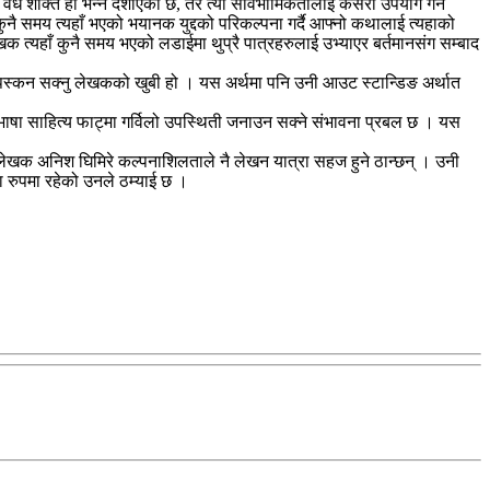
 शक्ति हो भन्ने दर्शाएको छ, तर त्यो सार्वभौमिकतालाई कसरी उपयोग गर्ने
 समय त्यहाँ भएको भयानक युद्दको परिकल्पना गर्दै आफ्नो कथालाई त्यहाको
क त्यहाँ कुनै समय भएको लडाईमा थुप्रै पात्रहरुलाई उभ्याएर बर्तमानसंग सम्बाद
ा पस्कन सक्नु लेखकको खुबी हो । यस अर्थमा पनि उनी आउट स्टान्डिङ अर्थात
भाषा साहित्य फाट्मा गर्विलो उपस्थिती जनाउन सक्ने संभावना प्रबल छ । यस
ा लेखक अनिश घिमिरे कल्पनाशिलताले नै लेखन यात्रा सहज हुने ठान्छन् । उनी
ा रुपमा रहेको उनले ठम्याई छ ।