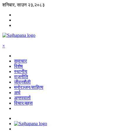
शनिबार, साउन २३,२०८३
×
समाचार
विशेष
स्थानीय
राजनीति
जीवनशैली
मनोरञ्जन/साहित्य
अर्थ
अन्तरवार्ता
विचार/बहस