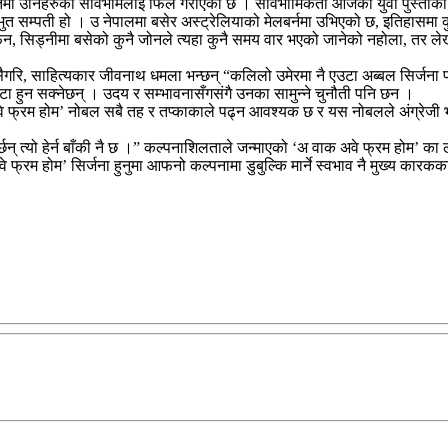
मा उनिहरुको सार्वभौमलाई फिल गराएको छ । सार्वभौमिकता आजको युवा पुस्ताको वैध
म्पती हो । उ नेपालमा बसेर अस्ट्रेलियाको मेलबर्नमा उभिएको छ, इतिहासमा कुनै
ेफेन, सिड्नीमा बसेको कुनै जोनले त्यहा कुनै समय वार भएको जानेको नहोला, तर लेख
त्यसैगरि, साहित्यकार जीवनाथ धमला भन्छन् “कलिलो उमेरमा नै एउटा अब्बल सिर्जन
्टा हुन सक्नेछन् । उदय र सम्भावनासँगसंगै उनका सामुन्ने चुनौती पनि छन ।
 अवे फ्रम होम’ नोबल सबै तह र तप्काकाले पढ्न आवश्यक छ र यस नोबलले अंग्रेजी 
्छन् त्यो हेर्न बाँकी नै छ ।” कल्पनाशिलताले जन्माएको ‘अ वाक अवे फ्रम होम’ क
्रम होम’ सिर्जना हुनुमा आफनो कल्पनामा डुबुल्कि मार्ने स्वभाव नै मुख्य कारकक