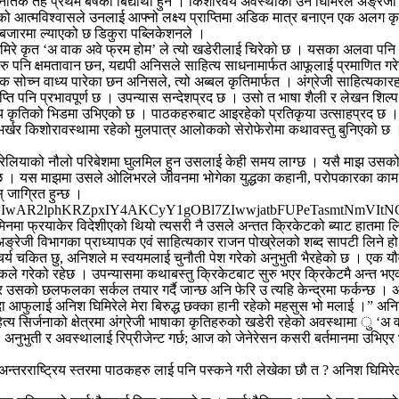
ातक तह प्रथम बर्षका बिद्यार्थी हुन । किशोरवय अवस्थाका उनै घिमिरेले अङ्रेजी 
यमको आत्मविश्वासले उनलाई आफ्नो लक्ष्य प्राप्तिमा अडिक मात्र बनाएन एक अलग कृ
 बजारमा ल्याएको छ डिकुरा पब्लिकेशनले ।
ा घिमिरे कृत ‘अ वाक अवे फ्रम होम’ ले त्यो खडेरीलाई चिरेको छ । यसका अलवा पनि 
ु पनि क्षमतावान छन, यद्यपी अनिसले साहित्य साधनामार्फत आफूलाई प्रमाणित गर
एक पटक सोच्न वाध्य पारेका छन अनिसले, त्यो अब्बल कृतिमार्फत । अंग्रेजी साहित
 पनि प्रभावपूर्ण छ । उपन्यास सन्देशप्रद छ । उसो त भाषा शैली र लेखन शिल्प
िय कृतिको भिडमा उभिएको छ । पाठकहरुबाट आइरहेको प्रतिकृया उत्साहप्रद छ । य
भर्खर किशोरावस्थामा रहेको मुलपात्र आलोकको सेरोफेरोमा कथावस्तु बुनिएको छ ।
स्ट्रेलियाको नौलो परिबेशमा घुलमिल हुन उसलाई केही समय लाग्छ । यसै माझ उसक
 । यस माझमा उसले ओलिभरले जीवनमा भोगेका युद्धका कहानी, परोपकारका काम
 जाग्रित हुन्छ ।
lid=IwAR2lphKRZpxIY4AKCyY1gOBl7ZIwwjatbFUPeTasmtNmVItNG
मा फ्रयाकेर विदेशीएको थियो त्यसरी नै उसले अन्तत क्रिकेटको ब्याट हातमा लिन्छ
ि अङ्रेजी विभागका प्राध्यापक एवं साहित्यकार राजन पोख्रेलको शब्द सापटी लिन
्य चकित छु, अनिशले म स्वयमलाई चुनौती पेश गरेको अनुभुती भैरहेको छ । एक यौवन
कले गरेको रहेछ । उपन्यासमा कथाबस्तु क्रिकेटबाट सुरु भएर क्रिकेटमै अन्त भ
 उसको छलफलका सर्कल तयार गर्दै जान्छ अनि फेरि उ त्यहि केन्द्रमा फर्कन्छ । अनि
आफुलाई अनिश घिमिरेले मेरा बिरुद्ध छक्का हानी रहेको महसुस भो मलाई ।” अनिशक
ित्य सिर्जनाको क्षेत्रमा अंग्रेजी भाषाका कृतिहरुको खडेरी रहेको अवस्थामा ु ‘
ुभुती र अवस्थालाई रिप्रीजेन्ट गर्छ; आज को जेनेरेसन कसरी बर्तमानमा उभिएर 
ले अन्तरराष्ट्रिय स्तरमा पाठकहरु लाई पनि पस्कने गरी लेखेका छौ त ? अनिश घिमिर