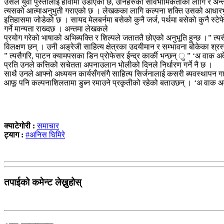
उसले युवा पुस्तालाई हावामा उडाएको छ, उनिहरुको सार्वभौमिकताका लागि र अन्त
त्यसको आत्माअनुभुती गराएको छ । लेखकका लागि कल्पना शक्ति उसको आधारभुत स
इतिहासमा जोडेको छ । सायद मेलबर्नमा बसेको कुनै जर्ज, पर्थमा बसेको कुनै स्ट
गर्ने मान्यता राख्दछ । अन्तमा लेखकले
प्रयोग गरेको भाषाको अभिब्यक्ति र शिल्पले जताततै छोएको अनुभूति हुन्छ ।” 
विलक्षण छन् । उनी अङ्रेजी साहित्य क्षेत्रका उदयीमान र सम्भावना बोकेका श्रस
” त्यसैगरि, पाटन क्यामपसका डिन प्रोफेसर ईन्द्र कार्की भन्छन् ु ” ‘अ वाक
प्रति उनले कत्तिको सचेतता अपनाउलान भोलीको दिनले निर्धारण गर्ने नै छ ।
साथै उनले आफ्नो अध्ययन कार्यसँगसंगै साहित्य सिर्जनालाई कसरी ब्यवस्थापन गर
आफू पनि कल्पनाशिलतामा डुब्न रमाउने प्रकृतीको रहेको बताउछन् । ‘अ वाक अवे फ
क्याटेगोरी :
समाचार
ट्याग :
#अनिस घिमिरे
तपाईको कमेन्ट लेख्नुहोस्