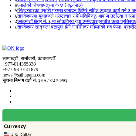
४
एमालेको घोषणापत्रमा के छ ? (पूर्णपाठ)
५
सिंहदरबारका प्रहरी प्रमुख जनार्दन घिमिरे सहित उत्कृष्ठ कार्य गर्ने ३ 
६
तारकेश्वरमा युवाहरुले भ्रष्टाचार र बेथितिविरुद्ध आवाज उठाँउदा नगरपालि
७
काठमाडौं क्षेत्र नं. ६ मा लोकप्रिय युवा उम्मेदवारहरूबीच कडा प्रतिस्पर्
८
तारकेश्वर साङ्गला पटापुमा ईभी गाडीभित्र महिलाको शव फेला, प्रहरीले
सामाखुशी, रानीबारी, काठमाण्डौँ
+977-014355338
+977-9810141879
news@sajhapana.com
सुचना बिभाग दर्ता नं.
३०५ / ०७२-०७३