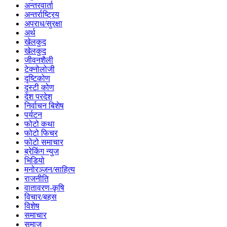
अन्तरवार्ता
अन्तर्राष्ट्रिय
अपराध/सुरक्षा
अर्थ
खेलकुद
खेलकुद
जीवनशैली
टेक्नोलोजी
दृष्टिकोण
दृस्टी कोण
देश परदेश
निर्वाचन बिशेष
पर्यटन
फोटो कथा
फोटो फिचर
फोटो समाचार
ब्रेकिंग न्युज
भिडियो
मनोरञ्जन/साहित्य
राजनीति
वातावरण-कृषि
विचार/बहस
विशेष
समाचार
समाज