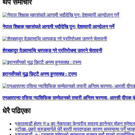
थप समाचार
नेपाल शिक्षक महासंघले आगामी भदौदेखि पुनः देशव्यापी आन्दोलन गर्ने
शेरबहादुर देउवामाथि धरपकड गरे प्रतिरोधमा उत्रने चेतावनी
इरानसँगको युद्ध छिट्टै अन्त्य हुनसक्छ : ट्रम्प
एनआरएनए एसिया प्याशिफिक सम्मेलनको तयारी अन्तिम चरणमा- आरसी दीपक 
धेरै पढिएका
१
काठमाडौं क्षेत्र नं ७ का नेकपाका केन्द्रीय सदस्य ज्ञानेन्द्र मोहन श्रेष्ठ
२
टोखा–छहरे सुरुङमार्गले धेरै बस्ती मापदण्डका कारण समस्यामा पर्ने भए
३
काठमाडौं–७ : प्रकाश श्रेष्ठको सम्भावना मजबुत बन्दै गएको राजनीतिक