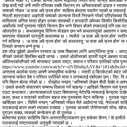
उमेरले भर्खर १८ टेकेका अनिस घिमिरे माईतिघर स्थित सैन्ट जेभिएर कलेजका स्न
लेख्न बस्दै गर्दा उनी त्यति परिपक्व पक्कै थिएनन् तर अभिवावकको ढाढस र स्व
भाषाको नोबल ‘अ वाक अवे फ्रम होम’ साहित्य क्षेत्रमा पदार्पण भएको छ जसलाई
नेपाली श्रस्टाबाट अङ्रेजी भाषाको उपन्यास विरलै निस्कने गरेको परिप्रेक्ष्यम
मामिलामा अनिस मात्र होइन उनका समकक्षी र हाराहारी उमेरका किशोर किशोरीहर
अर्कोतर्फ नयाँ पुस्तामा गहिरो चिन्तन छैन भन्ने बिचार बोक्ने तप्कालाई पनि 
ओतप्रोत छ । कथाबस्तुमा विभिन्न मोडहरु छन भने कथावस्तुको अवतरण र समाप्ति
समग्रमा नोबलको प्रस्तुती कलात्मक छ । त्यसैले ‘अ वाक अवे फ्रम होम’ स्तर
गर्न सकिन्छ । ‘अ वाक अवे फ्रम होम’ को कथावस्तु ‘अ वाक अवे फ्रम होम’ मा 
टिमको कप्तान बन्ने हुन्छ ।
दश जोड दुईको अध्ययन पस्चात ऊ उच्च शिक्षाका लागि अस्ट्रेलिया पुग्छ । अ
सँगको उसको हिमचिम बढदै जान्छ । उसले ओलीभरको डायरी पढ्ने अबसर पाउछ
ओलिभरकोसँगको त्यो संगतबाट उसमा राष्ट्र, समाज र परिवार प्रतिको प्रेम पुनस्
https://www.youtube.com/watch?v=zIVB6s8qAAY&t=181s&fbc
अन्ततस् आलोक पात्र आफ्नै जन्मभुमीमा फर्कन्छ । जसरी उ क्रिकेटको ब्याट जमिन
उपन्यास मार्फत देश र परिवार प्रतिको माया र लगाबलाई दर्शाएका छन्। त्रि. व
पनि क्लिन बोल्ड गरेको छ । पोख्रेल भन्छन् “अनिशको लेखन शैली देखेर म आश्चर
? उसले कसरी संसारसंग सम्बन्ध विकास गर्न चाहन्छ ? आदिको चित्रण यस पुस्त
एउटा कथाकार / उपन्यासकारले एउटा बिषयवस्तु भेटेपछि त्यसलाई केन्द्रमा राखेर
कला, कथा र पात्रको सयोंजन सहज यस पुस्तकमा भेट्न सकिन्छ । पुस्तक पढ्दा 
खर्चिएका छन । घिमिरे भन्छन् “अनिशको नोबल मैले अद्योपान्त पढे, नेपालको साह
पाठकलाई बाध्न सक्ने ल्याकत राख्दछ । पुस्तक आजको जेनेरेसनको सोच, खोज, अन
पुराउन सक्छ, त्यसको कंन्फेसन हो यो पुस्तक ।
बर्तमानमा हाम्रा साहित्यि किन अन्तरराष्ट्रियकरण हुन् सकेका छैनन् ? के हामी
पाठकलाई राष्ट्रभावको अनुभुती गराएको छ ।