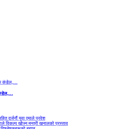
कंडेल,…
सहित दर्जनौं युवा एमाले प्रवेश
काले विकल्प खोज्न मन्त्री खनालको प्रस्ताव
 विश्लेषकहरूको बुझाइ