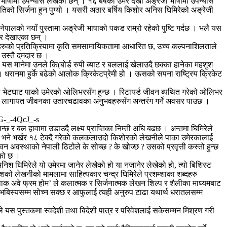
भाषामा उपन्यास लेखेका छन् । १६ बर्षको उमेर देखी अङ्रेजी भाषामा उपन्यास
तिको सिर्जना हुन पुग्यो । यसरी अठार बर्षिय किशोर अनिस घिमिरेको अङ्रेजी
नेपालको नयाँ पुस्तामा अङ्रेजी भाषाको पकड राम्रो रहेको पुष्टि गर्दछ । भलै यस
ेर देखाएका छन् ।
्यकारहरुको प्रतिक्रियामा कृति समसामायिकतामा आधारित छ, उच्च कल्पनाशिलताले
 उस्तै दमदार छ ।
स मानेमा उनले कि(बोर्ड रुपी ब्याट र बललाई खेलाउदै छक्का हानेका महशुश
 धरानमा हुर्के बढेको आलोक क्रिकेटप्रेमी हो । ऊसको सपना राष्ट्रिय क्रिकेट
ो भेटघाट पाको उमेरको ओलिभरसँग हुन्छ । रिटायर्ड जीवन ब्यथित गरेको ओलिभर
 लागायत जीवनका उतारचढावका अनुभवहरुसँग अन्तरंग गर्ने अवसर पाउछ ।
-_-4QcJ_-s
 र बल हावामा उडाउदै लक्ष्य प्राप्तिका निम्ती अघि बढछ । अन्तमा घिमिरेले
े हो भने भर्खर १८ टेक्दै गरेको कलकलाउदो किशोरको लेखनीले पाका उमेरकालाई
 अवस्थाको नेपाली ठिटोले के सोच्छ ? के खोज्छ ? उसको प्रवृत्ती कस्तो हुन्छ
एको छ ।
श घिमिरेले यो उमेरमा जानेर लेखेको हो या नजानेर लेखेको हो, त्यो बिशिस्ट
ो लेखनीको मामलामा साहित्यकार चन्द्र घिमिरेले प्रशम्शाका शब्दहरु
अ वाक अवे फ्रम होम’ ले कलात्मक र सिर्जनात्मक लेखन शिल्प र शैलीका माध्यमबाट
भबिस्यसम्म सोच्न सक्छ र आफुलाई त्यही अनुरुप टाढा यथार्थ धरातलसम्म
ेले यस पुस्तकमा स्वदेशी तथा बिदेशी पात्र र परिवेशलाई सकेसम्मन मिश्रण गरी