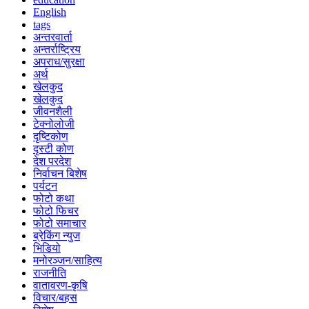
English
tags
अन्तरवार्ता
अन्तर्राष्ट्रिय
अपराध/सुरक्षा
अर्थ
खेलकुद
खेलकुद
जीवनशैली
टेक्नोलोजी
दृष्टिकोण
दृस्टी कोण
देश परदेश
निर्वाचन बिशेष
पर्यटन
फोटो कथा
फोटो फिचर
फोटो समाचार
ब्रेकिंग न्युज
भिडियो
मनोरञ्जन/साहित्य
राजनीति
वातावरण-कृषि
विचार/बहस