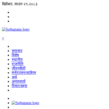
बिहीबार, साउन २१,२०८३
×
समाचार
विशेष
स्थानीय
राजनीति
जीवनशैली
मनोरञ्जन/साहित्य
अर्थ
अन्तरवार्ता
विचार/बहस