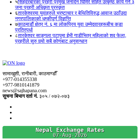
५
सिंहदरबारका प्रहरी प्रमुख जनार्दन घिमिरे सहित उत्कृष्ठ कार्य गर्ने ३
जना प्रहरी अधिकृत पुरस्कृत
६
तारकेश्वरमा युवाहरुले भ्रष्टाचार र बेथितिविरुद्ध आवाज उठाँउदा
नगरपालिकाको धम्कीपूर्ण विज्ञप्ति
७
काठमाडौं क्षेत्र नं. ६ मा लोकप्रिय युवा उम्मेदवारहरूबीच कडा
प्रतिस्पर्धा
८
तारकेश्वर साङ्गला पटापुमा ईभी गाडीभित्र महिलाको शव फेला,
प्रहरीले सुरु गर्‍यो सबै कोणबाट अनुसन्धान
सामाखुशी, रानीबारी, काठमाण्डौँ
+977-014355338
+977-9810141879
news@sajhapana.com
सुचना बिभाग दर्ता नं.
३०५ / ०७२-०७३