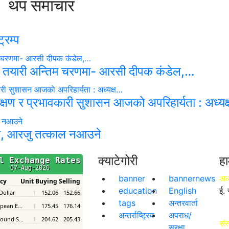
थप समाचार
्रम्प
 तयारी अन्तिम चरणमा- आरसी दीपक कंडेल,…
रीक्षण र प्रभावकारी सुशासन आजको अपरिहार्यता : अध्य
का, आरजु तत्काल नआउने
क्याटेगोरी
हा
banner
bannernews
अध्
education
English
ई. 
tags
अन्तरवार्ता
अन्तर्राष्ट्रिय
अपराध/
संस
सुरक्षा