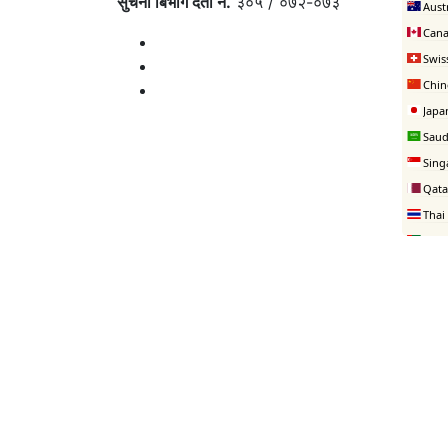
सुचना बिभाग दर्ता नं.
३०५ / ०७२-०७३