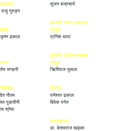
्लाहकार
सुजन बज्रचार्य
 राजु गुरुङ्ग
बागमती प्रदेश समाचार
्पादक
प्रमुख
ीकृष्ण ढकाल
प्रनिश थापा
लुम्बिनी प्रदेश समाचार
बन्धक
प्रमुख
तोष भण्डारी
ऋिषिराज भुसाल
टीमिडिया
रिपोर्टर
ित गौतम
रामेश्वर ढकाल
ित पुडासैनी
बिवेक पनेरु
ाष श्रेष्ठ
सल्लाहकार
डा. केशवराज खड्का