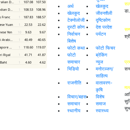
सल
अर्थ
खेलकुद
डा.
खेलकुद
जीवनशैली
टेक्नोलोजी
दृष्टिकोण
दृस्टी कोण
देश परदेश
सम
निर्वाचन
पर्यटन
श्र
बिशेष
फोटो कथा
फोटो फिचर
फोटो
ब्रेकिंग
समाचार
न्युज
प्र
भिडियो
मनोरञ्जन/
सन्
साहित्य
राजनीति
वातावरण-
मल्
कृषि
आद
विचार/बहस
विशेष
सुज
समाचार
समाज
सुभ
स्थानीय
स्वास्थ्य