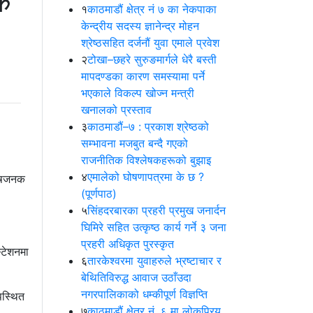
िक
१
काठमाडौं क्षेत्र नं ७ का नेकपाका
केन्द्रीय सदस्य ज्ञानेन्द्र मोहन
श्रेष्ठसहित दर्जनौं युवा एमाले प्रवेश
२
टोखा–छहरे सुरुङमार्गले धेरै बस्ती
मापदण्डका कारण समस्यामा पर्ने
भएकाले विकल्प खोज्न मन्त्री
खनालको प्रस्ताव
३
काठमाडौं–७ : प्रकाश श्रेष्ठको
सम्भावना मजबुत बन्दै गएको
राजनीतिक विश्लेषकहरूको बुझाइ
४
एमालेको घोषणापत्रमा के छ ?
तोषजनक
(पूर्णपाठ)
।
५
सिंहदरबारका प्रहरी प्रमुख जनार्दन
घिमिरे सहित उत्कृष्ठ कार्य गर्ने ३ जना
प्रहरी अधिकृत पुरस्कृत
्टेशनमा
६
तारकेश्वरमा युवाहरुले भ्रष्टाचार र
बेथितिविरुद्ध आवाज उठाँउदा
नगरपालिकाको धम्कीपूर्ण विज्ञप्ति
पस्थित
७
काठमाडौं क्षेत्र नं. ६ मा लोकप्रिय