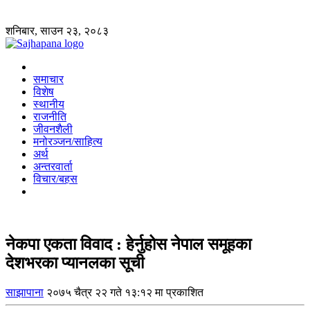
शनिबार, साउन २३, २०८३
समाचार
विशेष
स्थानीय
राजनीति
जीवनशैली
मनोरञ्जन/साहित्य
अर्थ
अन्तरवार्ता
विचार/बहस
नेकपा एकता विवाद : हेर्नुहोस नेपाल समूहका
देशभरका प्यानलका सूची
साझापाना
२०७५ चैत्र २२ गते १३:१२ मा प्रकाशित