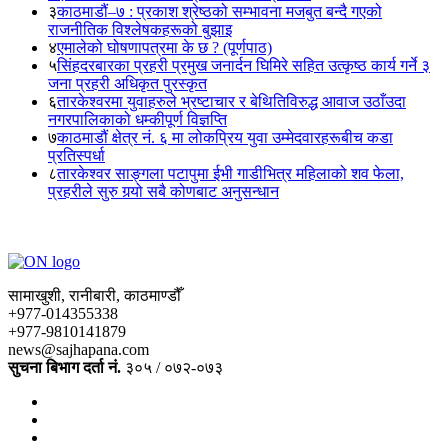
३
काठमाडौं–७ : प्रकाश श्रेष्ठको सम्भावना मजबुत बन्दै गएको
राजनीतिक विश्लेषकहरूको बुझाइ
४
एमालेको घोषणापत्रमा के छ ? (पूर्णपाठ)
५
सिंहदरबारका प्रहरी प्रमुख जनार्दन घिमिरे सहित उत्कृष्ठ कार्य गर्ने ३
जना प्रहरी अधिकृत पुरस्कृत
६
तारकेश्वरमा युवाहरुले भ्रष्टाचार र बेथितिविरुद्ध आवाज उठाँउदा
नगरपालिकाको धम्कीपूर्ण विज्ञप्ति
७
काठमाडौं क्षेत्र नं. ६ मा लोकप्रिय युवा उम्मेदवारहरूबीच कडा
प्रतिस्पर्धा
८
तारकेश्वर साङ्गला पटापुमा ईभी गाडीभित्र महिलाको शव फेला,
प्रहरीले सुरु गर्‍यो सबै कोणबाट अनुसन्धान
सामाखुशी, रानीबारी, काठमाण्डौँ
+977-014355338
+977-9810141879
news@sajhapana.com
सुचना बिभाग दर्ता नं.
३०५ / ०७२-०७३