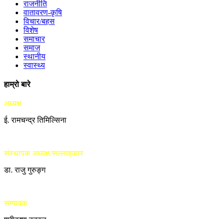
राजनीति
वातावरण-कृषि
विचार/बहस
विशेष
समाचार
समाज
स्थानीय
स्वास्थ्य
हाम्रो बारे
अध्यक्ष
ई. रामचन्द्र तिमिल्सिना
संस्थापक अध्यक्ष/सल्लाहकार
डा. राजु गुरुङ्ग
सम्पादक