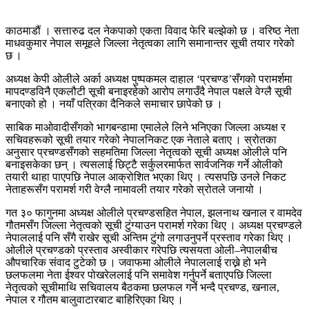
काठमाडौं । सत्तारुढ दल नेकपाको एकता विवाद फेरि बल्झेको छ । वरिष्ठ नेता
माधवकुमार नेपाल समूहले जिल्ला नेतृत्वका लागि समानान्तर सूची तयार गरेको
छ ।
अध्यक्ष केपी ओलीले अर्का अध्यक्ष पुष्पकमल दाहाल ‘प्रचण्ड’सँगको परामर्शमा
मापदण्डविनै एकलौटी सूची बनाइरहेको आरोप लगाउँदै नेपाल पक्षले वेग्लै सूची
बनाएको हो । नयाँ पत्रिका दैनिकले समाचार छापेको छ ।
साबिक माओवादीसँगको भागबन्डामा एमालेले लिने भनिएका जिल्ला अध्यक्ष र
सचिवहरूको सूची तयार गरेको नेपालनिकट एक नेताले बताए । स्रोतका
अनुसार प्रचण्डसँगको सहमतिमा जिल्ला नेतृत्वको सूची अध्यक्ष ओलीले पनि
बनाइसकेका छन् । त्यसलाई छिट्टै सर्कुलरमार्फत सार्वजनिक गर्ने ओलीको
तयारी थाहा पाएपछि नेपाल आक्रोशित भएका थिए । त्यसपछि उनले निकट
नेताहरूसँग परामर्श गरी वेग्लै नामावली तयार गरेको स्रोतले जनायो ।
गत ३० फागुनमा अध्यक्ष ओलीले प्रचण्डसहित नेपाल, झलनाथ खनाल र वामदेव
गौतमसँग जिल्ला नेतृत्वको सूची टुंग्याउन परामर्श गरेका थिए । अध्यक्ष प्रचण्डले
नेपाललाई पनि सँगै राखेर सूची अन्तिम टुंगो लगाउनुपर्ने प्रस्ताव गरेका थिए ।
ओलीले प्रचण्डको प्रस्ताव अस्वीकार गरेपछि त्यसयता ओली–नेपालबीच
औपचारिक संवाद टुटेको छ । जवाफमा ओलीले नेपाललाई राख्ने हो भने
छलफलमा नेता ईश्वर पोखरेललाई पनि समावेश गर्नुपर्ने बताएपछि जिल्ला
नेतृत्वको सूचीमाथि सचिवालय बैठकमा छलफल गर्ने भन्दै प्रचण्ड, खनाल,
नेपाल र गौतम बालुवाटारबाट बाहिरिएका थिए ।