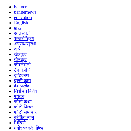
banner
bannernews
education
English
tags
अन्तरवार्ता
अन्तर्राष्ट्रिय
अपराध/सुरक्षा
अर्थ
खेलकुद
खेलकुद
जीवनशैली
टेक्नोलोजी
दृष्टिकोण
दृस्टी कोण
देश परदेश
निर्वाचन बिशेष
पर्यटन
फोटो कथा
फोटो फिचर
फोटो समाचार
ब्रेकिंग न्युज
भिडियो
मनोरञ्जन/साहित्य