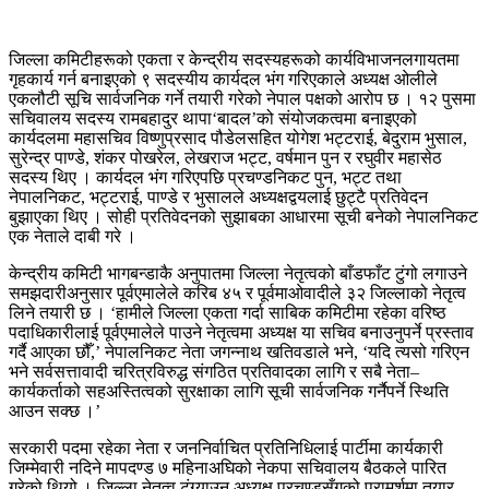
जिल्ला कमिटीहरूको एकता र केन्द्रीय सदस्यहरूको कार्यविभाजनलगायतमा
गृहकार्य गर्न बनाइएको ९ सदस्यीय कार्यदल भंग गरिएकाले अध्यक्ष ओलीले
एकलौटी सूचि सार्वजनिक गर्ने तयारी गरेको नेपाल पक्षको आरोप छ । १२ पुसमा
सचिवालय सदस्य रामबहादुर थापा‘बादल’को संयोजकत्वमा बनाइएको
कार्यदलमा महासचिव विष्णुप्रसाद पौडेलसहित योगेश भट्टराई, बेदुराम भुसाल,
सुरेन्द्र पाण्डे, शंकर पोखरेल, लेखराज भट्ट, वर्षमान पुन र रघुवीर महासेठ
सदस्य थिए । कार्यदल भंग गरिएपछि प्रचण्डनिकट पुन, भट्ट तथा
नेपालनिकट, भट्टराई, पाण्डे र भुसालले अध्यक्षद्वयलाई छुट्टै प्रतिवेदन
बुझाएका थिए । सोही प्रतिवेदनको सुझाबका आधारमा सूची बनेको नेपालनिकट
एक नेताले दाबी गरे ।
केन्द्रीय कमिटी भागबन्डाकै अनुपातमा जिल्ला नेतृत्वको बाँडफाँट टुंगो लगाउने
समझदारीअनुसार पूर्वएमालेले करिब ४५ र पूर्वमाओवादीले ३२ जिल्लाको नेतृत्व
लिने तयारी छ । ‘हामीले जिल्ला एकता गर्दा साबिक कमिटीमा रहेका वरिष्ठ
पदाधिकारीलाई पूर्वएमालेले पाउने नेतृत्वमा अध्यक्ष या सचिव बनाउनुपर्ने प्रस्ताव
गर्दै आएका छौँ,’ नेपालनिकट नेता जगन्नाथ खतिवडाले भने, ‘यदि त्यसो गरिएन
भने सर्वसत्तावादी चरित्रविरुद्ध संगठित प्रतिवादका लागि र सबै नेता–
कार्यकर्ताको सहअस्तित्वको सुरक्षाका लागि सूची सार्वजनिक गर्नैपर्ने स्थिति
आउन सक्छ ।’
सरकारी पदमा रहेका नेता र जननिर्वाचित प्रतिनिधिलाई पार्टीमा कार्यकारी
जिम्मेवारी नदिने मापदण्ड ७ महिनाअघिको नेकपा सचिवालय बैठकले पारित
गरेको थियो । जिल्ला नेतृत्व टुंग्याउन अध्यक्ष प्रचण्डसँगको परामर्शमा तयार