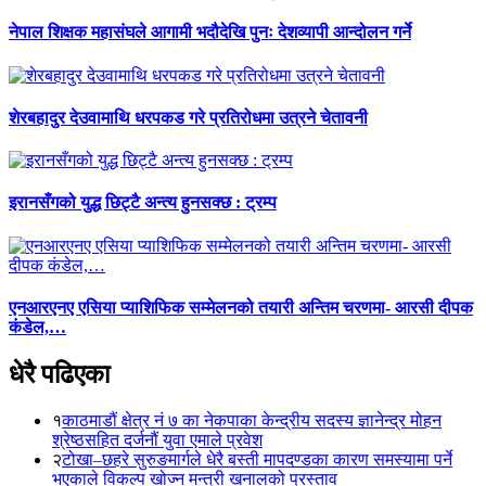
नेपाल शिक्षक महासंघले आगामी भदौदेखि पुनः देशव्यापी आन्दोलन गर्ने
शेरबहादुर देउवामाथि धरपकड गरे प्रतिरोधमा उत्रने चेतावनी
इरानसँगको युद्ध छिट्टै अन्त्य हुनसक्छ : ट्रम्प
एनआरएनए एसिया प्याशिफिक सम्मेलनको तयारी अन्तिम चरणमा- आरसी दीपक
कंडेल,…
धेरै पढिएका
१
काठमाडौं क्षेत्र नं ७ का नेकपाका केन्द्रीय सदस्य ज्ञानेन्द्र मोहन
श्रेष्ठसहित दर्जनौं युवा एमाले प्रवेश
२
टोखा–छहरे सुरुङमार्गले धेरै बस्ती मापदण्डका कारण समस्यामा पर्ने
भएकाले विकल्प खोज्न मन्त्री खनालको प्रस्ताव