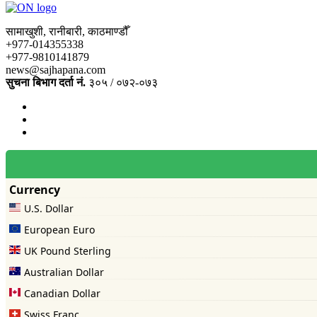
सामाखुशी, रानीबारी, काठमाण्डौँ
+977-014355338
+977-9810141879
news@sajhapana.com
सुचना बिभाग दर्ता नं.
३०५ / ०७२-०७३