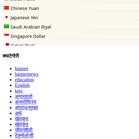
क्याटेगोरी
banner
bannernews
education
English
tags
अन्तरवार्ता
अन्तर्राष्ट्रिय
अपराध/सुरक्षा
अर्थ
खेलकुद
खेलकुद
जीवनशैली
टेक्नोलोजी