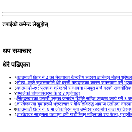
तपाईको कमेन्ट लेख्नुहोस्
थप समाचार
धेरै पढिएका
१
काठमाडौं क्षेत्र नं ७ का नेकपाका केन्द्रीय सदस्य ज्ञानेन्द्र मोहन श्रेष्ठ
२
टोखा–छहरे सुरुङमार्गले धेरै बस्ती मापदण्डका कारण समस्यामा पर्ने भए
३
काठमाडौं–७ : प्रकाश श्रेष्ठको सम्भावना मजबुत बन्दै गएको राजनीतिक
४
एमालेको घोषणापत्रमा के छ ? (पूर्णपाठ)
५
सिंहदरबारका प्रहरी प्रमुख जनार्दन घिमिरे सहित उत्कृष्ठ कार्य गर्ने ३ 
६
तारकेश्वरमा युवाहरुले भ्रष्टाचार र बेथितिविरुद्ध आवाज उठाँउदा नगरपालि
७
काठमाडौं क्षेत्र नं. ६ मा लोकप्रिय युवा उम्मेदवारहरूबीच कडा प्रतिस्पर्
८
तारकेश्वर साङ्गला पटापुमा ईभी गाडीभित्र महिलाको शव फेला, प्रहरीले