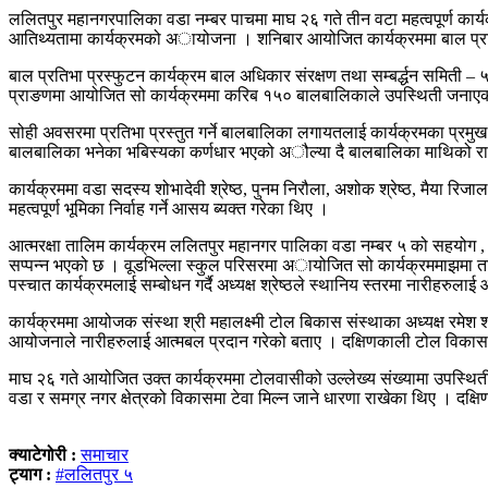
ललितपुर महानगरपालिका वडा नम्बर पाचमा माघ २६ गते तीन वटा महत्वपूर्ण कार्यक
आतिथ्यतामा कार्यक्रमको अायोजना । शनिबार आयोजित कार्यक्रममा बाल प्रतिभ
बाल प्रतिभा प्रस्फुटन कार्यक्रम बाल अधिकार संरक्षण तथा सम्बर्द्धन समिती
प्राङणमा आयोजित सो कार्यक्रममा करिब १५० बालबालिकाले उपस्थिती जनाएका
सोही अवसरमा प्रतिभा प्रस्तुत गर्ने बालबालिका लगायतलाई कार्यक्रमका प्रमुख 
बालबालिका भनेका भबिस्यका कर्णधार भएको अौल्या दै बालबालिका माथिको राज
कार्यक्रममा वडा सदस्य शोभादेवी श्रेष्ठ, पुनम निरौला, अशोक श्रेष्ठ, मैया रि
महत्वपूर्ण भूमिका निर्वाह गर्ने आसय ब्यक्त गरेका थिए ।
आत्मरक्षा तालिम कार्यक्रम ललितपुर महानगर पालिका वडा नम्बर ५ को सहयोग ,
सप्पन्न भएको छ । वूडभिल्ला स्कुल परिसरमा अायोजित सो कार्यक्रममाझमा तालि
पस्चात कार्यक्रमलाई सम्बोधन गर्दै अध्यक्ष श्रेष्ठले स्थानिय स्तरमा नारीहरुला
कार्यक्रममा आयोजक संस्था श्री महालक्ष्मी टोल बिकास संस्थाका अध्यक्ष रम
आयोजनाले नारीहरुलाई आत्मबल प्रदान गरेको बताए । दक्षिणकाली टोल विकास स
माघ २६ गते आयोजित उक्त कार्यक्रममा टोलवासीको उल्लेख्य संख्यामा उपस्थित
वडा र समग्र नगर क्षेत्रको विकासमा टेवा मिल्न जाने धारणा राखेका थिए । दक
क्याटेगोरी :
समाचार
ट्याग :
#ललितपुर ५