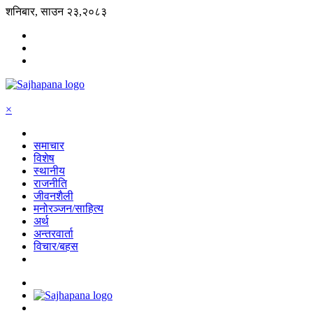
शनिबार, साउन २३,२०८३
×
समाचार
विशेष
स्थानीय
राजनीति
जीवनशैली
मनोरञ्जन/साहित्य
अर्थ
अन्तरवार्ता
विचार/बहस