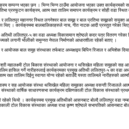
्रम सम्पन्न भएका छन । भिन्न भिन्न ठाउँमा आयोजना भएका उक्त कार्यक्रमको समान
ा प्रस्फुटन कार्यक्रम, आत्म रक्षा तालिम समापन कार्यक्रम र सोही वडा स्थि
 – ५ र ललितपुर महानगर स्थित लगनेश्वर बाल समूह र बाल प्रतिभा समूहको सयुक्त
 थिए । कार्यक्रममा बालबालिकाहरुले नाच, गीत नाटक आदी प्रस्तुत गरेका थि
अतिथी ललितपुर-५ का वडा अध्यक्ष विकासमान श्रेष्ठले कदर पत्र वितरण गरेका थिए
्यको लगानी भोलीको समुन्नत नेपाल निर्माणको आधारशीला रहेको बताए ।
जाल र आयोजक बाल समुह संस्थाका तर्फबाट अध्यक्षद्वय बिपिन रिजाल र अभिशेक दियाल
 श्री महालक्ष्मी टोल बिकास संस्थाको आयोजना र थसिखेल महिला समुहको सह आयो
म हासिल गर्ने नारीहरुलाई कार्यक्रमका प्रमुख अतिथी ललितपुर-५ का वडा अध्यक
ई आत्म रक्षा तालिम दिईनु स्वागत योग्य रहेको बताउँदै यस्ता तालिमले नारीहरुको आ
ेश शाक्य र सह आयोजक संस्था थसिखेल महिला समुहका अध्यक्ष वसन्ती रिजालले आत
ंस्थाको वार्षिक साधारणसभा कार्यक्रम दक्षिणकाली टोल विकास संस्थाको प्रथ
ी रहेको थियो । कार्यक्रममा प्रमुख अतिथीको आसनबाट बोल्दै ललितपुर वडा नम्बर
्षिणकाली टोल विकास संस्थाका अध्यक्ष राधा कृष्ण श्रेष्ठले सभापतिको आसनबाट 