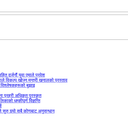
सहित दर्जनौं युवा एमाले प्रवेश
काले विकल्प खोज्न मन्त्री खनालको प्रस्ताव
 विश्लेषकहरूको बुझाइ
जना प्रहरी अधिकृत पुरस्कृत
काको धम्कीपूर्ण विज्ञप्ति
धा
 सुरु गर्‍यो सबै कोणबाट अनुसन्धान