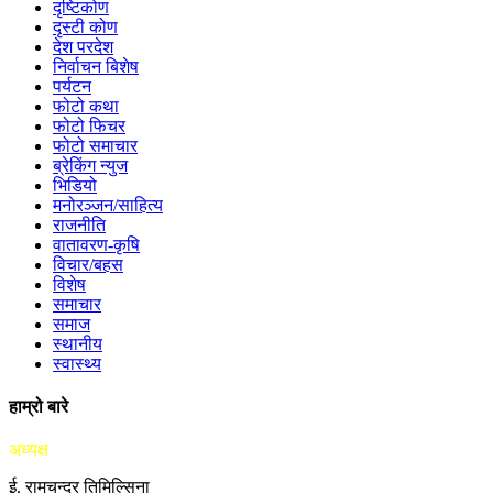
दृष्टिकोण
दृस्टी कोण
देश परदेश
निर्वाचन बिशेष
पर्यटन
फोटो कथा
फोटो फिचर
फोटो समाचार
ब्रेकिंग न्युज
भिडियो
मनोरञ्जन/साहित्य
राजनीति
वातावरण-कृषि
विचार/बहस
विशेष
समाचार
समाज
स्थानीय
स्वास्थ्य
हाम्रो बारे
अध्यक्ष
ई. रामचन्द्र तिमिल्सिना