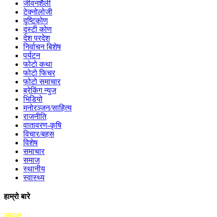
जीवनशैली
टेक्नोलोजी
दृष्टिकोण
दृस्टी कोण
देश परदेश
निर्वाचन बिशेष
पर्यटन
फोटो कथा
फोटो फिचर
फोटो समाचार
ब्रेकिंग न्युज
भिडियो
मनोरञ्जन/साहित्य
राजनीति
वातावरण-कृषि
विचार/बहस
विशेष
समाचार
समाज
स्थानीय
स्वास्थ्य
हाम्रो बारे
अध्यक्ष