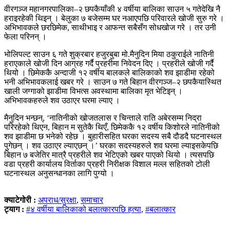
वीरगञ्ज महानगरपालिका–२ छपकैयाँकी ४ वर्षीया बालिका साउन ५ गतेदेखि नै
हराइरहेकी थिइन् । बेलुका ७ बजेसम्म घर नआएपछि परिवारले खोजी सुरु गरे ।
अभिभावकले छरछिमेक, साथीभाइ र आफन्त सबैसँग सोधखोज गरे । तर उनी
फेला परिनन् ।
भोलिपल्ट साउन ६ गते शुक्रबार हजुरबुबा मो.मैनुदिन मिया ठकुराईले नातिनी
हराएकाले खोजी दिन आग्रह गर्दै प्रहरीमा निवेदन दिए । प्रहरीले खोजी गर्दै
थियो । छिमेककै अन्दाजी १२ वर्षीय बालकले बालिकाको शव झाडीमा रहेको
भनी अभिभावकलाई खबर गरे । साउन ७ गते बिहान वीरगञ्ज–२ छपकैयास्थित
खाली जग्गाको झाडीमा विभत्स अवस्थामा बालिका मृत भेटिइन् ।
अभिभावकहरुले शव उठाएर घरमा ल्याए ।
मैनुदिन भन्छन्, ‘नातिनीको खोजतलास र चिन्ताले राति अबेरसम्म निद्रा
परिरहेको थिएन, बिहान म सुतेकै थिएँ, छिमेककै १२ वर्षीय किशोरले नातिनीको
शव झाडीमा छ भनेको रहेछ । बुहारीसहित घरका सदस्य सबै दौडदै घटनास्थल
पुगेछन् । शव उठाएर ल्याएछन् ।’ घरका सदस्यहरुले शव घरमा ल्याइसकेपछि
बिहान ७ बजेतिर मात्रै प्रहरीले शव भेटिएको खबर पाएको थियो । त्यसपछि
वडा प्रहरी कार्यालय विर्ताका प्रहरी निरीक्षक विशाल मल्ल सहितको टोली
घटनास्थल अनुसन्धानका लागि पुग्यो ।
क्याटेगोरी :
अपराध/सुरक्षा
,
समाचार
ट्याग :
#४ वर्षीया बालिकाको बलात्कारपछि हत्या
,
#बलात्कार