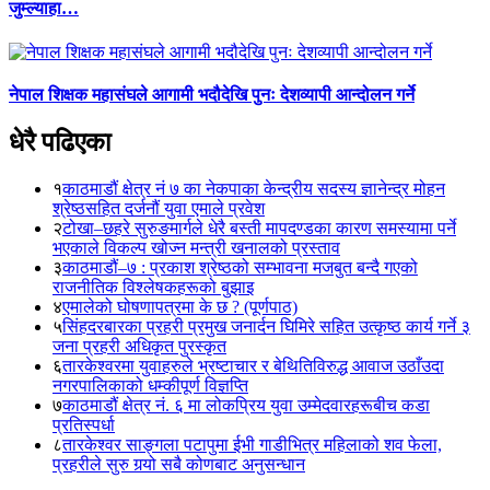
जुम्ल्याहा…
नेपाल शिक्षक महासंघले आगामी भदौदेखि पुनः देशव्यापी आन्दोलन गर्ने
धेरै पढिएका
१
काठमाडौं क्षेत्र नं ७ का नेकपाका केन्द्रीय सदस्य ज्ञानेन्द्र मोहन
श्रेष्ठसहित दर्जनौं युवा एमाले प्रवेश
२
टोखा–छहरे सुरुङमार्गले धेरै बस्ती मापदण्डका कारण समस्यामा पर्ने
भएकाले विकल्प खोज्न मन्त्री खनालको प्रस्ताव
३
काठमाडौं–७ : प्रकाश श्रेष्ठको सम्भावना मजबुत बन्दै गएको
राजनीतिक विश्लेषकहरूको बुझाइ
४
एमालेको घोषणापत्रमा के छ ? (पूर्णपाठ)
५
सिंहदरबारका प्रहरी प्रमुख जनार्दन घिमिरे सहित उत्कृष्ठ कार्य गर्ने ३
जना प्रहरी अधिकृत पुरस्कृत
६
तारकेश्वरमा युवाहरुले भ्रष्टाचार र बेथितिविरुद्ध आवाज उठाँउदा
नगरपालिकाको धम्कीपूर्ण विज्ञप्ति
७
काठमाडौं क्षेत्र नं. ६ मा लोकप्रिय युवा उम्मेदवारहरूबीच कडा
प्रतिस्पर्धा
८
तारकेश्वर साङ्गला पटापुमा ईभी गाडीभित्र महिलाको शव फेला,
प्रहरीले सुरु गर्‍यो सबै कोणबाट अनुसन्धान