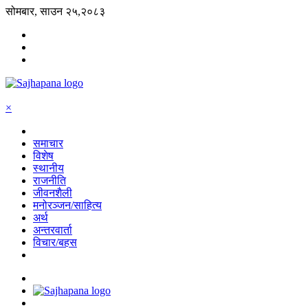
सोमबार, साउन २५,२०८३
×
समाचार
विशेष
स्थानीय
राजनीति
जीवनशैली
मनोरञ्जन/साहित्य
अर्थ
अन्तरवार्ता
विचार/बहस