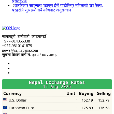
प्रतिस्पर्धा
८
तारकेश्वर साङ्गला पटापुमा ईभी गाडीभित्र महिलाको शव फेला,
प्रहरीले सुरु गर्‍यो सबै कोणबाट अनुसन्धान
सामाखुशी, रानीबारी, काठमाण्डौँ
+977-014355338
+977-9810141879
news@sajhapana.com
सुचना बिभाग दर्ता नं.
३०५ / ०७२-०७३