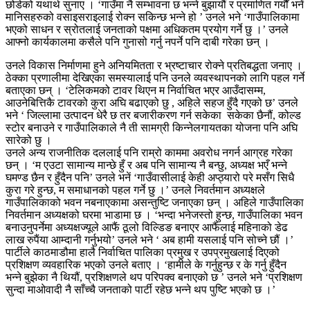
छोडेको यथार्थ सुनाए । ‘गाउँमा नै सम्भावना छ भन्ने बुझायौं र प्रमाणित गर्यौं भनें
मानिसहरुको वसाइसराइलाई रोक्न सकिन्छ भन्ने हो ’ उनले भने ‘गाउँपालिकामा
भएको साधन र स्रोतलाई जनताको पक्षमा अधिकतम प्रयोग गर्ने छु ।’ उनले
आफ्नो कार्यकालमा कसैले पनि गुनासो गर्नु नपर्ने पनि दाबी गरेका छन् ।
उनले विकास निर्माणमा हुने अनियमितता र भ्रष्टाचार रोक्ने प्रतिबद्धता जनाए ।
ठेक्का प्रणालीमा देखिएका समस्यालाई पनि उनले व्यवस्थापनको लागि पहल गर्ने
बताएका छन् । ‘टेलिकमको टावर थिएन म निर्वाचित भएर आउँदासम्म,
आउनेबित्तिकै टावरको कुरा अघि बढाएको छु , अहिले सहज हुँदै गएको छ’ उनले
भने ‘ जिल्लामा उत्पादन धेरै छ तर बजारीकरण गर्न सकेका सकेका छैनौं, कोल्ड
स्टोर बनाउने र गाउँपालिकाले नै ती सामग्री किन्नेलगायतका योजना पनि अघि
सारेको छु ।
उनले अन्य राजनीतिक दललाई पनि राम्रो काममा अवरोध नगर्न आग्रह गरेका
छन् । ‘म एउटा सामान्य मान्छे हुँ र अब पनि सामान्य नै बन्छु, अध्यक्ष भएँ भन्ने
घमण्ड छैन र हुँदैन पनि’ उनले भनें ‘गाउँवासीलाई केही अप्ठ्यारो परे मसँग सिधै
कुरा गरे हुन्छ, म समाधानको पहल गर्ने छु ।’ उनले निवर्तमान अध्यक्षले
गाउँपालिकाको भवन नबनाएकामा असन्तुष्टि जनाएका छन् । अहिले गाउँपालिका
निवर्तमान अध्यक्षको घरमा भाडामा छ । ‘भन्दा भनेजस्तो हुन्छ, गाउँपालिका भवन
बनाउनुपर्नेमा अध्यक्षज्यूले आफैं ठूलो विल्डिङ बनाएर आफैंलाई महिनाको डेढ
लाख रुपैंया आम्दानी गर्नुभयो’ उनले भने ‘ अब हामी यसलाई पनि सोच्ने छौं ।’
पार्टीले काठमाडौमा हालै निर्वाचित पालिका प्रमुख र उपप्रमुखलाई दिएको
प्रशिक्षण व्यवहारिक भएको उनले बताए । ‘हामीले के गर्नुहुन्छ र के गर्नु हुँदैन
भन्ने बुझेका नै थियौं, प्रशिक्षणले थप परिपक्व बनाएको छ ’ उनले भने ‘प्रशिक्षण
सुन्दा माओवादी नै साँच्चै जनताको पार्टी रहेछ भन्ने थप पुष्टि भएको छ ।’