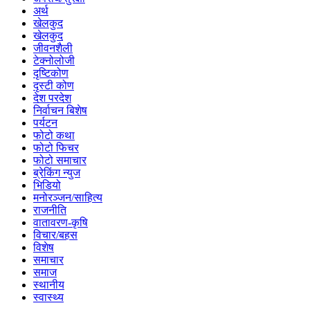
अर्थ
खेलकुद
खेलकुद
जीवनशैली
टेक्नोलोजी
दृष्टिकोण
दृस्टी कोण
देश परदेश
निर्वाचन बिशेष
पर्यटन
फोटो कथा
फोटो फिचर
फोटो समाचार
ब्रेकिंग न्युज
भिडियो
मनोरञ्जन/साहित्य
राजनीति
वातावरण-कृषि
विचार/बहस
विशेष
समाचार
समाज
स्थानीय
स्वास्थ्य