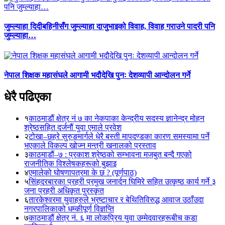
जुम्ल्याहा दिदीबहिनीसँग जुम्ल्याहा दाजुभाइको विवाह, विवाह गराउने पादरी पनि
जुम्ल्याहा…
नेपाल शिक्षक महासंघले आगामी भदौदेखि पुनः देशव्यापी आन्दोलन गर्ने
धेरै पढिएका
१
काठमाडौं क्षेत्र नं ७ का नेकपाका केन्द्रीय सदस्य ज्ञानेन्द्र मोहन
श्रेष्ठसहित दर्जनौं युवा एमाले प्रवेश
२
टोखा–छहरे सुरुङमार्गले धेरै बस्ती मापदण्डका कारण समस्यामा पर्ने
भएकाले विकल्प खोज्न मन्त्री खनालको प्रस्ताव
३
काठमाडौं–७ : प्रकाश श्रेष्ठको सम्भावना मजबुत बन्दै गएको
राजनीतिक विश्लेषकहरूको बुझाइ
४
एमालेको घोषणापत्रमा के छ ? (पूर्णपाठ)
५
सिंहदरबारका प्रहरी प्रमुख जनार्दन घिमिरे सहित उत्कृष्ठ कार्य गर्ने ३
जना प्रहरी अधिकृत पुरस्कृत
६
तारकेश्वरमा युवाहरुले भ्रष्टाचार र बेथितिविरुद्ध आवाज उठाँउदा
नगरपालिकाको धम्कीपूर्ण विज्ञप्ति
७
काठमाडौं क्षेत्र नं. ६ मा लोकप्रिय युवा उम्मेदवारहरूबीच कडा