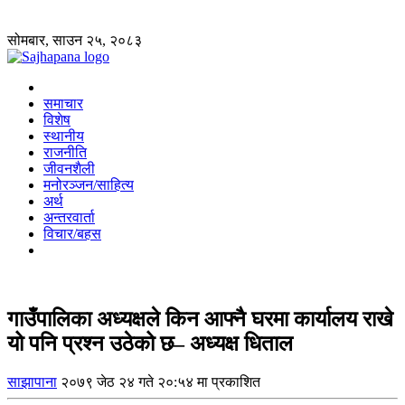
सोमबार, साउन २५, २०८३
समाचार
विशेष
स्थानीय
राजनीति
जीवनशैली
मनोरञ्जन/साहित्य
अर्थ
अन्तरवार्ता
विचार/बहस
गाउँपालिका अध्यक्षले किन आफ्नै घरमा कार्यालय राखे
यो पनि प्रश्न उठेको छ– अध्यक्ष धिताल
साझापाना
२०७९ जेठ २४ गते २०:५४ मा प्रकाशित