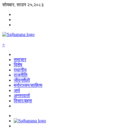
सोमबार, साउन २५,२०८३
×
समाचार
विशेष
स्थानीय
राजनीति
जीवनशैली
मनोरञ्जन/साहित्य
अर्थ
अन्तरवार्ता
विचार/बहस