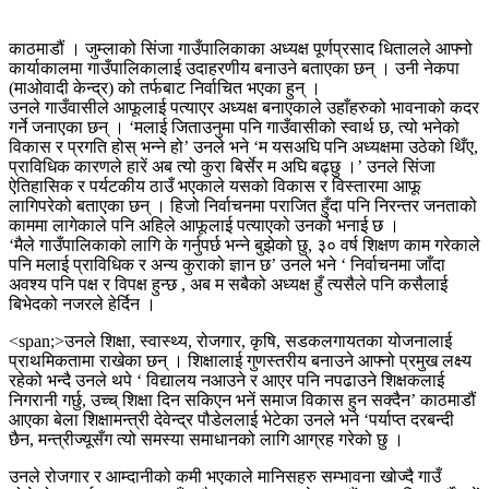
काठमाडौं । जुम्लाको सिंजा गाउँपालिकाका अध्यक्ष पूर्णप्रसाद धितालले आफ्नो
कार्याकालमा गाउँपालिकालाई उदाहरणीय बनाउने बताएका छन् । उनी नेकपा
(माओवादी केन्द्र) को तर्फबाट निर्वाचित भएका हुन् ।
उनले गाउँवासीले आफूलाई पत्याएर अध्यक्ष बनाएकाले उहाँहरुको भावनाको कदर
गर्ने जनाएका छन् । ‘मलाई जिताउनुमा पनि गाउँवासीको स्वार्थ छ, त्यो भनेको
विकास र प्रगति होस् भन्ने हो’ उनले भने ‘म यसअघि पनि अध्यक्षमा उठेको थिँए,
प्राविधिक कारणले हारें अब त्यो कुरा बिर्सेर म अघि बढ्छु ।’ उनले सिंजा
ऐतिहासिक र पर्यटकीय ठाउँ भएकाले यसको विकास र विस्तारमा आफू
लागिपरेको बताएका छन् । हिजो निर्वाचनमा पराजित हुँदा पनि निरन्तर जनताको
काममा लागेकाले पनि अहिले आफूलाई पत्याएको उनको भनाई छ ।
‘मैले गाउँपालिकाको लागि के गर्नुपर्छ भन्ने बुझेको छु, ३० वर्ष शिक्षण काम गरेकाले
पनि मलाई प्राविधिक र अन्य कुराको ज्ञान छ’ उनले भने ‘ निर्वाचनमा जाँदा
अवश्य पनि पक्ष र विपक्ष हुन्छ , अब म सबैको अध्यक्ष हुँ त्यसैले पनि कसैलाई
बिभेदको नजरले हेर्दिन ।
<span;>उनले शिक्षा, स्वास्थ्य, रोजगार, कृषि, सडकलगायतका योजनालाई
प्राथमिकतामा राखेका छन् । शिक्षालाई गुणस्तरीय बनाउने आफ्नो प्रमुख लक्ष्य
रहेको भन्दै उनले थपे ‘ विद्यालय नआउने र आएर पनि नपढाउने शिक्षकलाई
निगरानी गर्छु, उच्च् शिक्षा दिन सकिएन भनें समाज विकास हुन सक्दैन’ काठमाडौं
आएका बेला शिक्षामन्त्री देवेन्द्र पौडेललाई भेटेका उनले भने ‘पर्याप्त दरबन्दी
छैन, मन्त्रीज्यूसँग त्यो समस्या समाधानको लागि आग्रह गरेको छु ।
उनले रोजगार र आम्दानीको कमी भएकाले मानिसहरु सम्भावना खोज्दै गाउँ