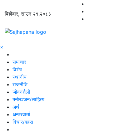
बिहीबार, साउन २१,२०८३
×
समाचार
विशेष
स्थानीय
राजनीति
जीवनशैली
मनोरञ्जन/साहित्य
अर्थ
अन्तरवार्ता
विचार/बहस