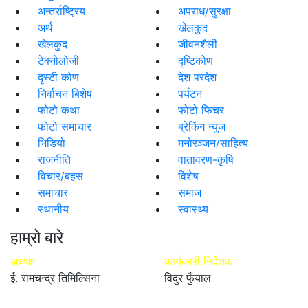
अन्तर्राष्ट्रिय
अपराध/सुरक्षा
अर्थ
खेलकुद
खेलकुद
जीवनशैली
टेक्नोलोजी
दृष्टिकोण
दृस्टी कोण
देश परदेश
निर्वाचन बिशेष
पर्यटन
फोटो कथा
फोटो फिचर
फोटो समाचार
ब्रेकिंग न्युज
भिडियो
मनोरञ्जन/साहित्य
राजनीति
वातावरण-कृषि
विचार/बहस
विशेष
समाचार
समाज
स्थानीय
स्वास्थ्य
हाम्रो बारे
अध्यक्ष
कार्यकारी निर्देशक
ई. रामचन्द्र तिमिल्सिना
विदुर फुँयाल