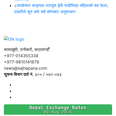
८
तारकेश्वर साङ्गला पटापुमा ईभी गाडीभित्र महिलाको शव फेला,
प्रहरीले सुरु गर्‍यो सबै कोणबाट अनुसन्धान
सामाखुशी, रानीबारी, काठमाण्डौँ
+977-014355338
+977-9810141879
news@sajhapana.com
सुचना बिभाग दर्ता नं.
३०५ / ०७२-०७३