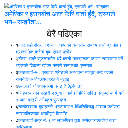
अमेरिका र इरानबीच आज फेरि वार्ता हुँदै, ट्रम्पले
भने– सम्झौता…
धेरै पढिएका
१
काठमाडौं क्षेत्र नं ७ का नेकपाका केन्द्रीय सदस्य ज्ञानेन्द्र मोहन
श्रेष्ठसहित दर्जनौं युवा एमाले प्रवेश
२
टोखा–छहरे सुरुङमार्गले धेरै बस्ती मापदण्डका कारण समस्यामा पर्ने
भएकाले विकल्प खोज्न मन्त्री खनालको प्रस्ताव
३
काठमाडौं–७ : प्रकाश श्रेष्ठको सम्भावना मजबुत बन्दै गएको
राजनीतिक विश्लेषकहरूको बुझाइ
४
एमालेको घोषणापत्रमा के छ ? (पूर्णपाठ)
५
सिंहदरबारका प्रहरी प्रमुख जनार्दन घिमिरे सहित उत्कृष्ठ कार्य गर्ने
३ जना प्रहरी अधिकृत पुरस्कृत
६
तारकेश्वरमा युवाहरुले भ्रष्टाचार र बेथितिविरुद्ध आवाज उठाँउदा
नगरपालिकाको धम्कीपूर्ण विज्ञप्ति
७
काठमाडौं क्षेत्र नं. ६ मा लोकप्रिय युवा उम्मेदवारहरूबीच कडा
प्रतिस्पर्धा