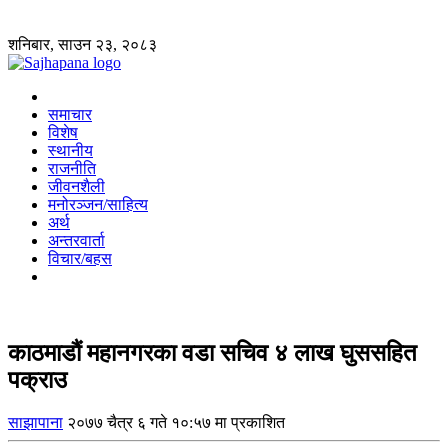
शनिबार, साउन २३, २०८३
समाचार
विशेष
स्थानीय
राजनीति
जीवनशैली
मनोरञ्जन/साहित्य
अर्थ
अन्तरवार्ता
विचार/बहस
काठमाडौं महानगरका वडा सचिव ४ लाख घुससहित
पक्राउ
साझापाना
२०७७ चैत्र ६ गते १०:५७ मा प्रकाशित