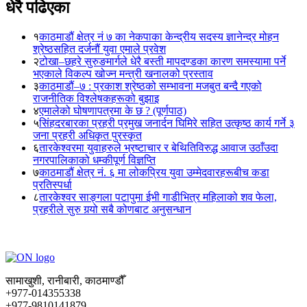
धेरै पढिएका
१
काठमाडौं क्षेत्र नं ७ का नेकपाका केन्द्रीय सदस्य ज्ञानेन्द्र मोहन
श्रेष्ठसहित दर्जनौं युवा एमाले प्रवेश
२
टोखा–छहरे सुरुङमार्गले धेरै बस्ती मापदण्डका कारण समस्यामा पर्ने
भएकाले विकल्प खोज्न मन्त्री खनालको प्रस्ताव
३
काठमाडौं–७ : प्रकाश श्रेष्ठको सम्भावना मजबुत बन्दै गएको
राजनीतिक विश्लेषकहरूको बुझाइ
४
एमालेको घोषणापत्रमा के छ ? (पूर्णपाठ)
५
सिंहदरबारका प्रहरी प्रमुख जनार्दन घिमिरे सहित उत्कृष्ठ कार्य गर्ने ३
जना प्रहरी अधिकृत पुरस्कृत
६
तारकेश्वरमा युवाहरुले भ्रष्टाचार र बेथितिविरुद्ध आवाज उठाँउदा
नगरपालिकाको धम्कीपूर्ण विज्ञप्ति
७
काठमाडौं क्षेत्र नं. ६ मा लोकप्रिय युवा उम्मेदवारहरूबीच कडा
प्रतिस्पर्धा
८
तारकेश्वर साङ्गला पटापुमा ईभी गाडीभित्र महिलाको शव फेला,
प्रहरीले सुरु गर्‍यो सबै कोणबाट अनुसन्धान
सामाखुशी, रानीबारी, काठमाण्डौँ
+977-014355338
+977-9810141879