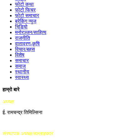
फोटो कथा
फोटो फिचर
फोटो समाचार
ब्रेकिंग न्युज
भिडियो
मनोरञ्जन/साहित्य
राजनीति
वातावरण-कृषि
विचार/बहस
विशेष
समाचार
समाज
स्थानीय
स्वास्थ्य
हाम्रो बारे
अध्यक्ष
ई. रामचन्द्र तिमिल्सिना
संस्थापक अध्यक्ष/सल्लाहकार