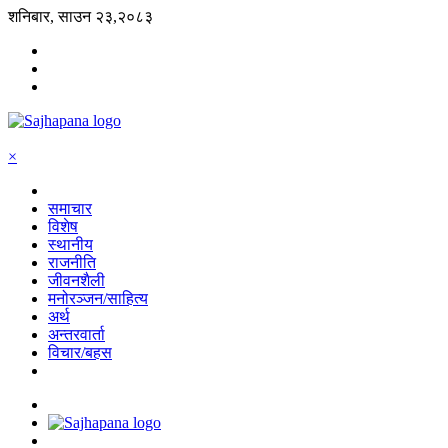
शनिबार, साउन २३,२०८३
×
समाचार
विशेष
स्थानीय
राजनीति
जीवनशैली
मनोरञ्जन/साहित्य
अर्थ
अन्तरवार्ता
विचार/बहस