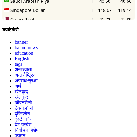
क्याटेगोरी
banner
bannernews
education
English
tags
अन्तरवार्ता
अन्तर्राष्ट्रिय
अपराध/सुरक्षा
अर्थ
खेलकुद
खेलकुद
जीवनशैली
टेक्नोलोजी
दृष्टिकोण
दृस्टी कोण
देश परदेश
निर्वाचन बिशेष
पर्यटन