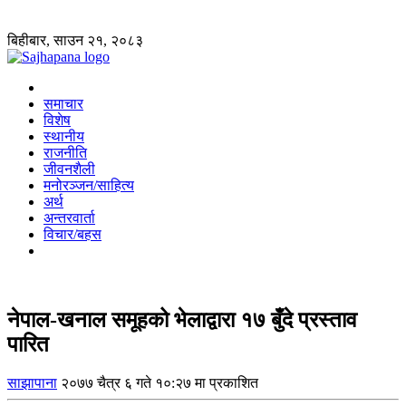
बिहीबार, साउन २१, २०८३
समाचार
विशेष
स्थानीय
राजनीति
जीवनशैली
मनोरञ्जन/साहित्य
अर्थ
अन्तरवार्ता
विचार/बहस
नेपाल-खनाल समूहको भेलाद्वारा १७ बुँदे प्रस्ताव
पारित
साझापाना
२०७७ चैत्र ६ गते १०:२७ मा प्रकाशित