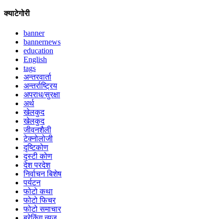
क्याटेगोरी
banner
bannernews
education
English
tags
अन्तरवार्ता
अन्तर्राष्ट्रिय
अपराध/सुरक्षा
अर्थ
खेलकुद
खेलकुद
जीवनशैली
टेक्नोलोजी
दृष्टिकोण
दृस्टी कोण
देश परदेश
निर्वाचन बिशेष
पर्यटन
फोटो कथा
फोटो फिचर
फोटो समाचार
ब्रेकिंग न्युज