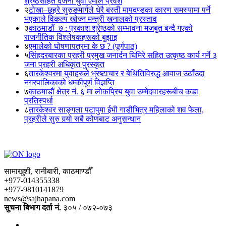
श्रेष्ठसहित दर्जनौं युवा एमाले प्रवेश
२
टोखा–छहरे सुरुङमार्गले धेरै बस्ती मापदण्डका कारण समस्यामा पर्ने
भएकाले विकल्प खोज्न मन्त्री खनालको प्रस्ताव
३
काठमाडौं–७ : प्रकाश श्रेष्ठको सम्भावना मजबुत बन्दै गएको
राजनीतिक विश्लेषकहरूको बुझाइ
४
एमालेको घोषणापत्रमा के छ ? (पूर्णपाठ)
५
सिंहदरबारका प्रहरी प्रमुख जनार्दन घिमिरे सहित उत्कृष्ठ कार्य गर्ने ३
जना प्रहरी अधिकृत पुरस्कृत
६
तारकेश्वरमा युवाहरुले भ्रष्टाचार र बेथितिविरुद्ध आवाज उठाँउदा
नगरपालिकाको धम्कीपूर्ण विज्ञप्ति
७
काठमाडौं क्षेत्र नं. ६ मा लोकप्रिय युवा उम्मेदवारहरूबीच कडा
प्रतिस्पर्धा
८
तारकेश्वर साङ्गला पटापुमा ईभी गाडीभित्र महिलाको शव फेला,
प्रहरीले सुरु गर्‍यो सबै कोणबाट अनुसन्धान
सामाखुशी, रानीबारी, काठमाण्डौँ
+977-014355338
+977-9810141879
news@sajhapana.com
सुचना बिभाग दर्ता नं.
३०५ / ०७२-०७३