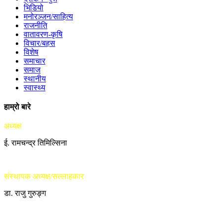
भिडियो
मनोरञ्जन/साहित्य
राजनीति
वातावरण-कृषि
विचार/बहस
विशेष
समाचार
समाज
स्थानीय
स्वास्थ्य
हाम्रो बारे
अध्यक्ष
ई. रामचन्द्र तिमिल्सिना
संस्थापक अध्यक्ष/सल्लाहकार
डा. राजु गुरुङ्ग