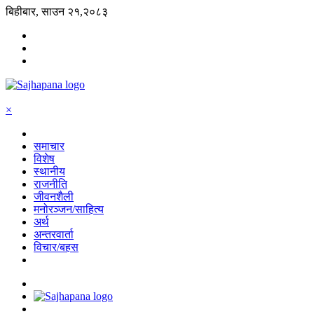
बिहीबार, साउन २१,२०८३
×
समाचार
विशेष
स्थानीय
राजनीति
जीवनशैली
मनोरञ्जन/साहित्य
अर्थ
अन्तरवार्ता
विचार/बहस