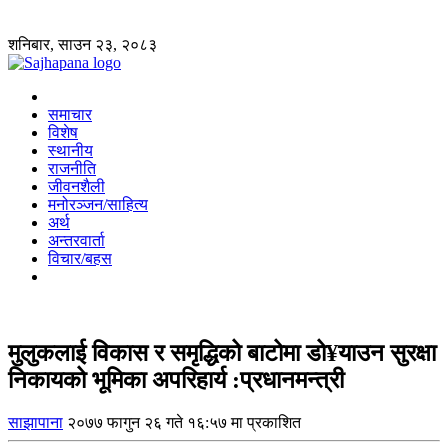
शनिबार, साउन २३, २०८३
समाचार
विशेष
स्थानीय
राजनीति
जीवनशैली
मनोरञ्जन/साहित्य
अर्थ
अन्तरवार्ता
विचार/बहस
मुलुकलाई विकास र समृद्धिको बाटोमा डो¥याउन सुरक्षा
निकायको भूमिका अपरिहार्य :प्रधानमन्त्री
साझापाना
२०७७ फागुन २६ गते १६:५७ मा प्रकाशित