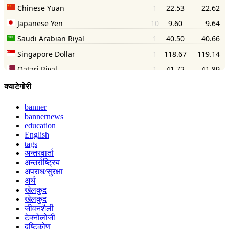
क्याटेगोरी
banner
bannernews
education
English
tags
अन्तरवार्ता
अन्तर्राष्ट्रिय
अपराध/सुरक्षा
अर्थ
खेलकुद
खेलकुद
जीवनशैली
टेक्नोलोजी
दृष्टिकोण