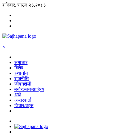
शनिबार, साउन २३,२०८३
×
समाचार
विशेष
स्थानीय
राजनीति
जीवनशैली
मनोरञ्जन/साहित्य
अर्थ
अन्तरवार्ता
विचार/बहस