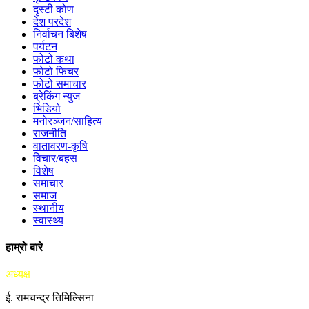
दृस्टी कोण
देश परदेश
निर्वाचन बिशेष
पर्यटन
फोटो कथा
फोटो फिचर
फोटो समाचार
ब्रेकिंग न्युज
भिडियो
मनोरञ्जन/साहित्य
राजनीति
वातावरण-कृषि
विचार/बहस
विशेष
समाचार
समाज
स्थानीय
स्वास्थ्य
हाम्रो बारे
अध्यक्ष
ई. रामचन्द्र तिमिल्सिना