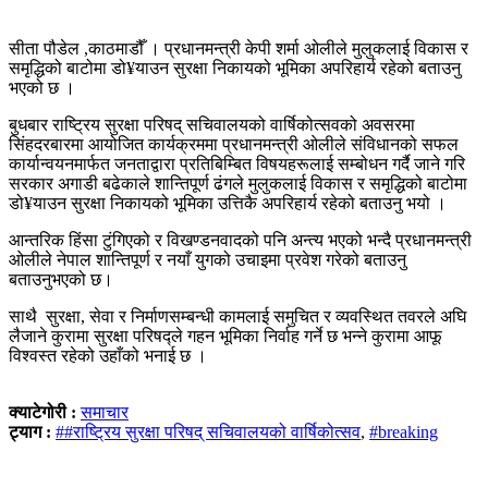
सीता पौडेल ,काठमाडौँ । प्रधानमन्त्री केपी शर्मा ओलीले मुलुकलाई विकास र
समृद्धिको बाटोमा डो¥याउन सुरक्षा निकायको भूमिका अपरिहार्य रहेको बताउनु
भएको छ ।
बुधबार राष्ट्रिय सुरक्षा परिषद् सचिवालयको वार्षिकोत्सवको अवसरमा
सिंहदरबारमा आयोजित कार्यक्रममा प्रधानमन्त्री ओलीले संविधानको सफल
कार्यान्वयनमार्फत जनताद्वारा प्रतिबिम्‍बित विषयहरूलाई सम्बोधन गर्दै जाने गरि
सरकार अगाडी बढेकाले शान्तिपूर्ण ढंगले मुलुकलाई विकास र समृद्धिको बाटोमा
डो¥याउन सुरक्षा निकायको भूमिका उत्तिकै अपरिहार्य रहेको बताउनु भयो ।
आन्तरिक हिंसा टुंगिएको र विखण्डनवादको पनि अन्त्य भएको भन्दै प्रधानमन्त्री
ओलीले नेपाल शान्तिपूर्ण र नयाँ युगको उचाइमा प्रवेश गरेको बताउनु
बताउनुभएको छ।
साथै सुरक्षा, सेवा र निर्माणसम्बन्धी कामलाई समुचित र व्यवस्थित तवरले अघि
लैजाने कुरामा सुरक्षा परिषद्ले गहन भूमिका निर्वाह गर्ने छ भन्ने कुरामा आफू
विश्वस्त रहेको उहाँको भनाई छ ।
क्याटेगोरी :
समाचार
ट्याग :
##राष्ट्रिय सुरक्षा परिषद् सचिवालयको वार्षिकोत्सव
,
#breaking