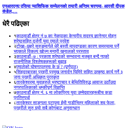
एनआरएनए एसिया प्याशिफिक सम्मेलनको तयारी अन्तिम चरणमा- आरसी दीपक
कंडेल,…
धेरै पढिएका
१
काठमाडौं क्षेत्र नं ७ का नेकपाका केन्द्रीय सदस्य ज्ञानेन्द्र मोहन
श्रेष्ठसहित दर्जनौं युवा एमाले प्रवेश
२
टोखा–छहरे सुरुङमार्गले धेरै बस्ती मापदण्डका कारण समस्यामा पर्ने
भएकाले विकल्प खोज्न मन्त्री खनालको प्रस्ताव
३
काठमाडौं–७ : प्रकाश श्रेष्ठको सम्भावना मजबुत बन्दै गएको
राजनीतिक विश्लेषकहरूको बुझाइ
४
एमालेको घोषणापत्रमा के छ ? (पूर्णपाठ)
५
सिंहदरबारका प्रहरी प्रमुख जनार्दन घिमिरे सहित उत्कृष्ठ कार्य गर्ने ३
जना प्रहरी अधिकृत पुरस्कृत
६
तारकेश्वरमा युवाहरुले भ्रष्टाचार र बेथितिविरुद्ध आवाज उठाँउदा
नगरपालिकाको धम्कीपूर्ण विज्ञप्ति
७
काठमाडौं क्षेत्र नं. ६ मा लोकप्रिय युवा उम्मेदवारहरूबीच कडा
प्रतिस्पर्धा
८
तारकेश्वर साङ्गला पटापुमा ईभी गाडीभित्र महिलाको शव फेला,
प्रहरीले सुरु गर्‍यो सबै कोणबाट अनुसन्धान