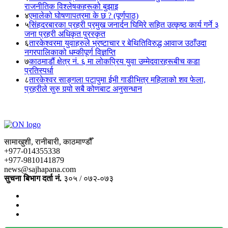
राजनीतिक विश्लेषकहरूको बुझाइ
४
एमालेको घोषणापत्रमा के छ ? (पूर्णपाठ)
५
सिंहदरबारका प्रहरी प्रमुख जनार्दन घिमिरे सहित उत्कृष्ठ कार्य गर्ने ३
जना प्रहरी अधिकृत पुरस्कृत
६
तारकेश्वरमा युवाहरुले भ्रष्टाचार र बेथितिविरुद्ध आवाज उठाँउदा
नगरपालिकाको धम्कीपूर्ण विज्ञप्ति
७
काठमाडौं क्षेत्र नं. ६ मा लोकप्रिय युवा उम्मेदवारहरूबीच कडा
प्रतिस्पर्धा
८
तारकेश्वर साङ्गला पटापुमा ईभी गाडीभित्र महिलाको शव फेला,
प्रहरीले सुरु गर्‍यो सबै कोणबाट अनुसन्धान
सामाखुशी, रानीबारी, काठमाण्डौँ
+977-014355338
+977-9810141879
news@sajhapana.com
सुचना बिभाग दर्ता नं.
३०५ / ०७२-०७३