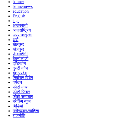
banner
bannernews
education
English
tags
अन्तरवार्ता
अन्तर्राष्ट्रिय
अपराध/सुरक्षा
अर्थ
खेलकुद
खेलकुद
जीवनशैली
टेक्नोलोजी
दृष्टिकोण
दृस्टी कोण
देश परदेश
निर्वाचन बिशेष
पर्यटन
फोटो कथा
फोटो फिचर
फोटो समाचार
ब्रेकिंग न्युज
भिडियो
मनोरञ्जन/साहित्य
राजनीति