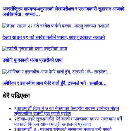
अन्तर्राष्ट्रिय मापदण्डअनुसारको लेखापरीक्षण र प्रभावकारी सुशासन आजको
अपरिहार्यता : अध्यक्ष…
देउवा साउन २९ गते स्वदेश फर्कने पक्का, आरजु तत्काल नआउने
उद्योगी मुन्दडाको घरमा प्रहरीको छापा
अमेरिका र इरानबीच आज फेरि वार्ता हुँदै, ट्रम्पले भने– सम्झौता…
धेरै पढिएका
१
काठमाडौं क्षेत्र नं ७ का नेकपाका केन्द्रीय सदस्य ज्ञानेन्द्र मोहन
श्रेष्ठसहित दर्जनौं युवा एमाले प्रवेश
२
टोखा–छहरे सुरुङमार्गले धेरै बस्ती मापदण्डका कारण समस्यामा पर्ने
भएकाले विकल्प खोज्न मन्त्री खनालको प्रस्ताव
३
काठमाडौं–७ : प्रकाश श्रेष्ठको सम्भावना मजबुत बन्दै गएको