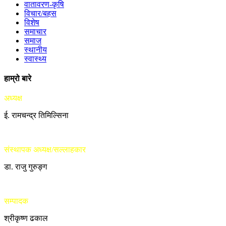
वातावरण-कृषि
विचार/बहस
विशेष
समाचार
समाज
स्थानीय
स्वास्थ्य
हाम्रो बारे
अध्यक्ष
ई. रामचन्द्र तिमिल्सिना
संस्थापक अध्यक्ष/सल्लाहकार
डा. राजु गुरुङ्ग
सम्पादक
श्रीकृष्ण ढकाल