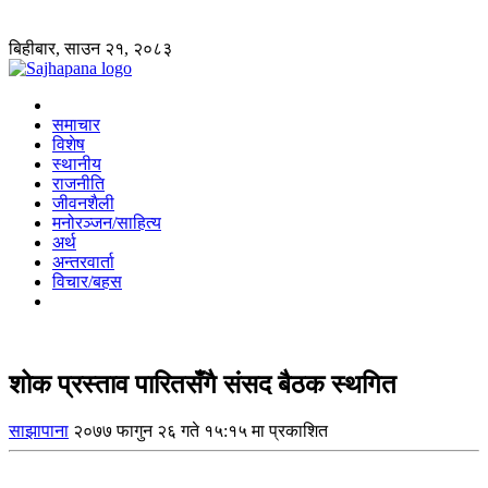
बिहीबार, साउन २१, २०८३
समाचार
विशेष
स्थानीय
राजनीति
जीवनशैली
मनोरञ्जन/साहित्य
अर्थ
अन्तरवार्ता
विचार/बहस
शोक प्रस्ताव पारितसँगै संसद बैठक स्थगित
साझापाना
२०७७ फागुन २६ गते १५:१५ मा प्रकाशित