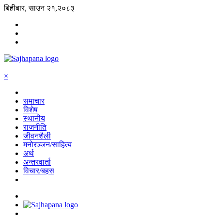
बिहीबार, साउन २१,२०८३
×
समाचार
विशेष
स्थानीय
राजनीति
जीवनशैली
मनोरञ्जन/साहित्य
अर्थ
अन्तरवार्ता
विचार/बहस