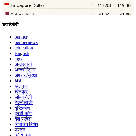
क्याटेगोरी
banner
bannernews
education
English
tags
अन्तरवार्ता
अन्तर्राष्ट्रिय
अपराध/सुरक्षा
अर्थ
खेलकुद
खेलकुद
जीवनशैली
टेक्नोलोजी
दृष्टिकोण
दृस्टी कोण
देश परदेश
निर्वाचन बिशेष
पर्यटन
फोटो कथा