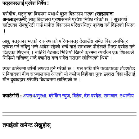
पत्रकारलाई प्रवेश निर्षेध !
यसैबीच, घट्नाका बिषयमा यथार्थ बुझ्न बिद्यालय गएका (
साझापाना
अनलाइनकर्मी
) लाइ बिद्यालय प्रशासनले प्रवेश निषेध गरेको छ । सुरक्षार्थ
खटिएका सेक्युरिटी गार्ड मार्फत बिद्यालय परिसरभित्र प्रवेश गर्न दिइएको थिएन
।
आफु पत्रकार भएको र संस्थाको परिचयपत्र देखाउँदा समेत बिद्यालयभित्र
प्रवेश गर्न नदिनु भन्ने आदेश रहेको भन्दै गार्ड रामभक्त पौडेलले भित्र प्रवेश गर्न
दिइएका थिएनन् । बाहिरी गेटबाट भिडियो खिच्ने क्रममा त्यहाँका एक शिक्षकले
भिडियो नखिच्नु भन्दै क्यामेरा बन्द समेत गराउन खोजिएको थियो ।
उक्त कलेजमा बर्षेनी लफडा हुने गरेको छ । यस अघि पनि पटकपटक तोडफोड
र बिवादका बीच सञ्चालनमा आएको यो कलेज बिहीबार पुनः छात्रा विद्यार्थीलाई
यौन दुब्यवहार गरेपछि बिवादतमा तानिएको छ ।
क्याटेगोरी :
अपराध/सुरक्षा
,
ब्रेकिंग न्युज
,
विशेष
,
देश परदेश
,
समाचार
,
स्थानीय
तपाईको कमेन्ट लेख्नुहोस्