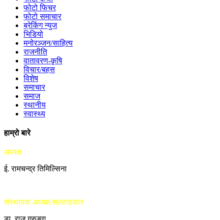
फोटो फिचर
फोटो समाचार
ब्रेकिंग न्युज
भिडियो
मनोरञ्जन/साहित्य
राजनीति
वातावरण-कृषि
विचार/बहस
विशेष
समाचार
समाज
स्थानीय
स्वास्थ्य
हाम्रो बारे
अध्यक्ष
ई. रामचन्द्र तिमिल्सिना
संस्थापक अध्यक्ष/सल्लाहकार
डा. राजु गुरुङ्ग