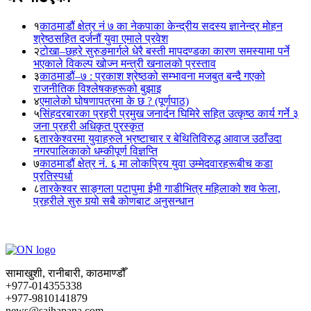
१
काठमाडौं क्षेत्र नं ७ का नेकपाका केन्द्रीय सदस्य ज्ञानेन्द्र मोहन
श्रेष्ठसहित दर्जनौं युवा एमाले प्रवेश
२
टोखा–छहरे सुरुङमार्गले धेरै बस्ती मापदण्डका कारण समस्यामा पर्ने
भएकाले विकल्प खोज्न मन्त्री खनालको प्रस्ताव
३
काठमाडौं–७ : प्रकाश श्रेष्ठको सम्भावना मजबुत बन्दै गएको
राजनीतिक विश्लेषकहरूको बुझाइ
४
एमालेको घोषणापत्रमा के छ ? (पूर्णपाठ)
५
सिंहदरबारका प्रहरी प्रमुख जनार्दन घिमिरे सहित उत्कृष्ठ कार्य गर्ने ३
जना प्रहरी अधिकृत पुरस्कृत
६
तारकेश्वरमा युवाहरुले भ्रष्टाचार र बेथितिविरुद्ध आवाज उठाँउदा
नगरपालिकाको धम्कीपूर्ण विज्ञप्ति
७
काठमाडौं क्षेत्र नं. ६ मा लोकप्रिय युवा उम्मेदवारहरूबीच कडा
प्रतिस्पर्धा
८
तारकेश्वर साङ्गला पटापुमा ईभी गाडीभित्र महिलाको शव फेला,
प्रहरीले सुरु गर्‍यो सबै कोणबाट अनुसन्धान
सामाखुशी, रानीबारी, काठमाण्डौँ
+977-014355338
+977-9810141879
news@sajhapana.com