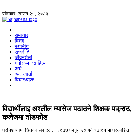
सोमबार, साउन २५, २०८३
समाचार
विशेष
स्थानीय
राजनीति
जीवनशैली
मनोरञ्जन/साहित्य
अर्थ
अन्तरवार्ता
विचार/बहस
विद्यार्थीलाइ अश्लील म्यासेज पठाउने शिक्षक पक्राउ,
कलेजमा तोडफोड
प्रनिश थापा
चितवन संवाददाता
२०७७ फागुन २० गते १३:०१ मा प्रकाशित