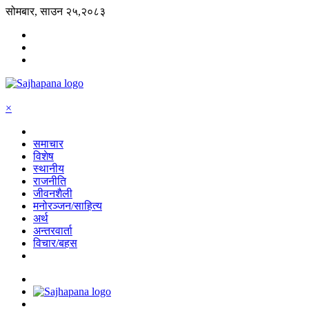
सोमबार, साउन २५,२०८३
×
समाचार
विशेष
स्थानीय
राजनीति
जीवनशैली
मनोरञ्जन/साहित्य
अर्थ
अन्तरवार्ता
विचार/बहस