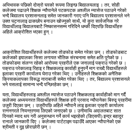
अभिभावक पछिको दोस्रो घरको रूपमा लिइन्छ बिद्यालयलाइ । तर, सोही
कलेजमा पढाउने शिक्षक न्यौपानेले पटकपटक अश्लील म्यासेज पठाउने गरेको
भन्दै बिद्यालय प्रशासनलाइ समेत जानकारी गराए पनि बिद्यालय प्रशासनले भने
उक्त घट्नालाइ ढाकछोप बनाउन खोज्नुको साथै, यो कुरा सार्वजनिक गरे
विद्यार्थीलाइ बिद्यालयबाटै निष्कासनसम्म गरिदिने धम्की दिएपछि विद्यार्थीहरु
अहिले आक्रोशित भएका हुन् ।
आक्रोशित विद्यार्थीहरुले कलेजमा तोडफोड समेत गरेका छन् । तोडफोडबाट
कलेजको झ्यालका सिसा लगायत भौतिक संरचनामा समेत क्षति पुगेको छ ।
तोडफोडमा संलग्न रहेको आरोपमा प्रहरीले एक जनालाई पक्राउ गरेको छ ।
पक्राउ परेकालाइ रिहाइ र शिक्षकलाइ कार्वाही हुनुपर्ने माग राख्दै विद्यार्थीहरुले
इलाका प्रहरी कार्यालय घेराउ गरेका थिए । उनीहरुले शिक्षकको अनैतिक
क्रियाकलापका विरूद्ध नाराबाजी समेत गरेका थिए । तर, बिद्यालय प्रशासनले
भने यसलाई सामान्य भन्दै पन्छिरहेका छन् ।
यता, विद्यार्थीहरुलाइ अश्लील म्यासेज पठाउने शिक्षकलाइ कार्वाहीको माग गर्दै
कलेजमा अध्ययनरत विद्यार्थीहरुले शिक्षक हरी प्रसाद न्यौपानेका बिरुद्व प्रहरीमा
उजुरी दिएका छन् । उजुरीपछि अहिले न्यौपानेेे लाइ इलाका प्रहरी कार्यालय
रत्ननगरले नियन्त्रणमा लिएको जनाएको छ । उनीमाथि अदालतबाट सात
दिनको म्याद थप गरी अनुसन्धान गर्ने कार्य भइरहेको (डिएसपी) इन्द्र बहादुर
रानाले जानकारी दिए । कलेजमा पार्टटाइम पढाउँदै आएका न्यौपानेको एक
श्रीमती र दुइ छोराछोरी छन् ।