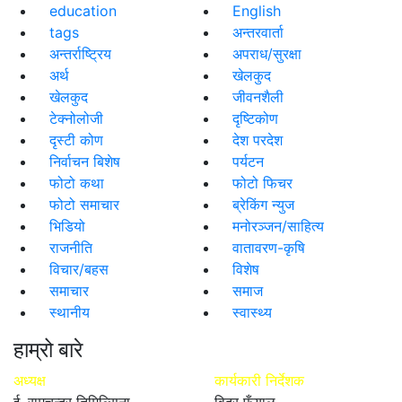
education
English
tags
अन्तरवार्ता
अन्तर्राष्ट्रिय
अपराध/सुरक्षा
अर्थ
खेलकुद
खेलकुद
जीवनशैली
टेक्नोलोजी
दृष्टिकोण
दृस्टी कोण
देश परदेश
निर्वाचन बिशेष
पर्यटन
फोटो कथा
फोटो फिचर
फोटो समाचार
ब्रेकिंग न्युज
भिडियो
मनोरञ्जन/साहित्य
राजनीति
वातावरण-कृषि
विचार/बहस
विशेष
समाचार
समाज
स्थानीय
स्वास्थ्य
हाम्रो बारे
अध्यक्ष
कार्यकारी निर्देशक
ई. रामचन्द्र तिमिल्सिना
विदुर फुँयाल