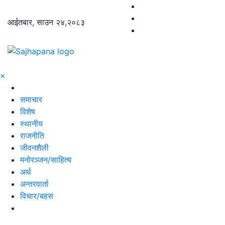
आईतबार, साउन २४,२०८३
×
समाचार
विशेष
स्थानीय
राजनीति
जीवनशैली
मनोरञ्जन/साहित्य
अर्थ
अन्तरवार्ता
विचार/बहस