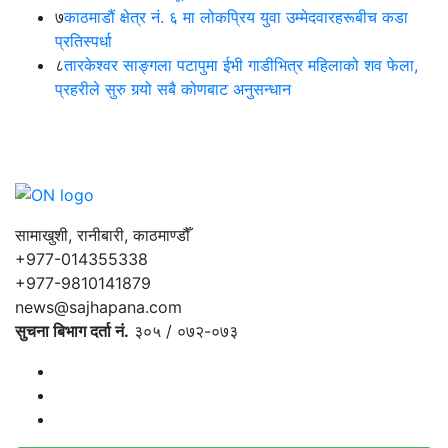
७
काठमाडौं क्षेत्र नं. ६ मा लोकप्रिय युवा उम्मेदवारहरूबीच कडा
प्रतिस्पर्धा
८
तारकेश्वर साङ्गला पटापुमा ईभी गाडीभित्र महिलाको शव फेला,
प्रहरीले सुरु गर्‍यो सबै कोणबाट अनुसन्धान
सामाखुशी, रानीबारी, काठमाण्डौँ
+977-014355338
+977-9810141879
news@sajhapana.com
सुचना बिभाग दर्ता नं.
३०५ / ०७२-०७३