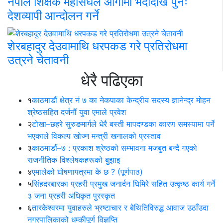
नेपाल शिक्षक महासंघले आगामी भदौदेखि पुनः
देशव्यापी आन्दोलन गर्ने
शेरबहादुर देउवामाथि धरपकड गरे प्रतिरोधमा
उत्रने चेतावनी
धेरै पढिएका
१
काठमाडौं क्षेत्र नं ७ का नेकपाका केन्द्रीय सदस्य ज्ञानेन्द्र मोहन
श्रेष्ठसहित दर्जनौं युवा एमाले प्रवेश
२
टोखा–छहरे सुरुङमार्गले धेरै बस्ती मापदण्डका कारण समस्यामा पर्ने
भएकाले विकल्प खोज्न मन्त्री खनालको प्रस्ताव
३
काठमाडौं–७ : प्रकाश श्रेष्ठको सम्भावना मजबुत बन्दै गएको
राजनीतिक विश्लेषकहरूको बुझाइ
४
एमालेको घोषणापत्रमा के छ ? (पूर्णपाठ)
५
सिंहदरबारका प्रहरी प्रमुख जनार्दन घिमिरे सहित उत्कृष्ठ कार्य गर्ने
३ जना प्रहरी अधिकृत पुरस्कृत
६
तारकेश्वरमा युवाहरुले भ्रष्टाचार र बेथितिविरुद्ध आवाज उठाँउदा
नगरपालिकाको धम्कीपूर्ण विज्ञप्ति