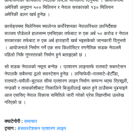
आयोजनाका कार्यकारी निर्देशक विष्टले जानकारी दिनुभयो । आयोजनामा
अमेरिकी अनुदान ५०० मिलियन र नेपाल सरकारको १३० मिलियन
अमेरिकी डलर खर्च हुनेछ ।
कार्यक्रममा मिलेनियम च्यालेन्ज कर्पोरेशनका नेपालस्थित उपनिर्देशक
सञ्जय पौडेलले हालसम्म एमसिएका तर्फबाट रु एक अर्ब ५० करोड र नेपाल
सरकारका तर्फबाट रु एक अर्ब हाराहारी खर्च भइसकेको जानकारी दिनुभयो
। आयोजनाले निर्माण गर्ने एक सय किलोमिटर रणनैतिक सडक नेपालमै
पहिलो निकै गुणस्तरको निर्माण हुने बताइएको छ ।
सो सडक नेपालको नमूना बन्नेछ । प्रशारण लाइनतर्फ रातमाटे सबस्टेसन
नेपालकै सबैभन्दा ठूलो सवस्टेशन हुनेछ । लप्सिफेदी–रातमाटे–हेटौँडा,
रातमाटे–दमौली–बुटवल सीमा प्रशारण लाइन निर्माण सम्पन्न भएमा त्रिशूली,
गण्डकी र तामाकोशीबाट निकालिने बिजुलीलाई खपत हुने ठाउँसम्म पु¥याइने
आज एससिए नेपाल विकास समितिले जारी गरेको प्रेस विज्ञप्तीमा उल्लेख
गरिएको छ ।
क्याटेगोरी :
समाचार
ट्याग :
#सवस्टेशसन प्रशारण लाइन