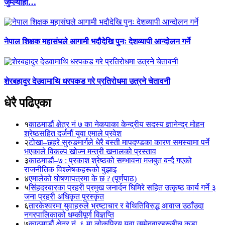
जुम्ल्याहा…
नेपाल शिक्षक महासंघले आगामी भदौदेखि पुनः देशव्यापी आन्दोलन गर्ने
शेरबहादुर देउवामाथि धरपकड गरे प्रतिरोधमा उत्रने चेतावनी
धेरै पढिएका
१
काठमाडौं क्षेत्र नं ७ का नेकपाका केन्द्रीय सदस्य ज्ञानेन्द्र मोहन
श्रेष्ठसहित दर्जनौं युवा एमाले प्रवेश
२
टोखा–छहरे सुरुङमार्गले धेरै बस्ती मापदण्डका कारण समस्यामा पर्ने
भएकाले विकल्प खोज्न मन्त्री खनालको प्रस्ताव
३
काठमाडौं–७ : प्रकाश श्रेष्ठको सम्भावना मजबुत बन्दै गएको
राजनीतिक विश्लेषकहरूको बुझाइ
४
एमालेको घोषणापत्रमा के छ ? (पूर्णपाठ)
५
सिंहदरबारका प्रहरी प्रमुख जनार्दन घिमिरे सहित उत्कृष्ठ कार्य गर्ने ३
जना प्रहरी अधिकृत पुरस्कृत
६
तारकेश्वरमा युवाहरुले भ्रष्टाचार र बेथितिविरुद्ध आवाज उठाँउदा
नगरपालिकाको धम्कीपूर्ण विज्ञप्ति
७
काठमाडौं क्षेत्र नं. ६ मा लोकप्रिय युवा उम्मेदवारहरूबीच कडा