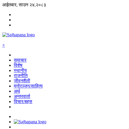
आईतबार, साउन २४,२०८३
×
समाचार
विशेष
स्थानीय
राजनीति
जीवनशैली
मनोरञ्जन/साहित्य
अर्थ
अन्तरवार्ता
विचार/बहस