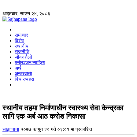
आईतबार, साउन २४, २०८३
समाचार
विशेष
स्थानीय
राजनीति
जीवनशैली
मनोरञ्जन/साहित्य
अर्थ
अन्तरवार्ता
विचार/बहस
स्थानीय तहमा निर्माणाधीन स्वास्थ्य सेवा केन्द्रका
लागि एक अर्ब आठ करोड निकासा
साझापाना
२०७७ फागुन २० गते ०९:०१ मा प्रकाशित