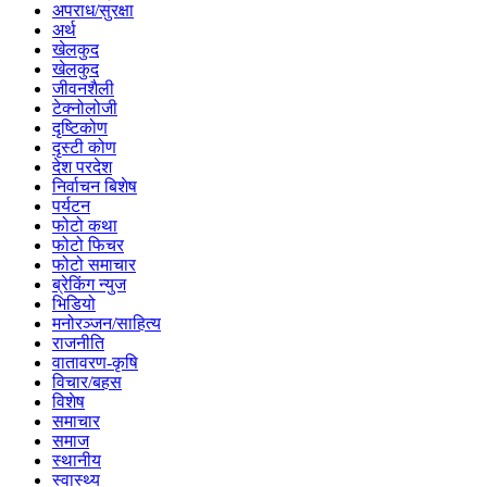
अपराध/सुरक्षा
अर्थ
खेलकुद
खेलकुद
जीवनशैली
टेक्नोलोजी
दृष्टिकोण
दृस्टी कोण
देश परदेश
निर्वाचन बिशेष
पर्यटन
फोटो कथा
फोटो फिचर
फोटो समाचार
ब्रेकिंग न्युज
भिडियो
मनोरञ्जन/साहित्य
राजनीति
वातावरण-कृषि
विचार/बहस
विशेष
समाचार
समाज
स्थानीय
स्वास्थ्य