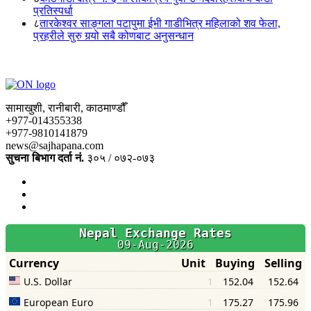
प्रतिस्पर्धा
८
तारकेश्वर साङ्गला पटापुमा ईभी गाडीभित्र महिलाको शव फेला,
प्रहरीले सुरु गर्‍यो सबै कोणबाट अनुसन्धान
सामाखुशी, रानीबारी, काठमाण्डौँ
+977-014355338
+977-9810141879
news@sajhapana.com
सुचना बिभाग दर्ता नं.
३०५ / ०७२-०७३