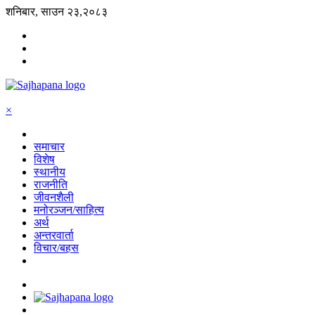
शनिबार, साउन २३,२०८३
×
समाचार
विशेष
स्थानीय
राजनीति
जीवनशैली
मनोरञ्जन/साहित्य
अर्थ
अन्तरवार्ता
विचार/बहस