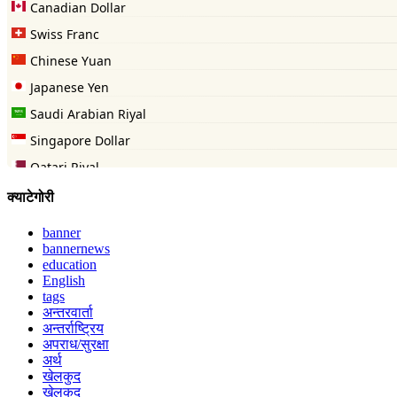
क्याटेगोरी
banner
bannernews
education
English
tags
अन्तरवार्ता
अन्तर्राष्ट्रिय
अपराध/सुरक्षा
अर्थ
खेलकुद
खेलकुद