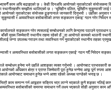
ाभएसगैँ काम अघि बढाइएको छ । केही दिनअघि आयोगको नुवाकोटको संयोजकमा विन्द
 स्थानीतहसँग सम्झौता थालिएको छ । ‘भूमिहीन दलित, भूमिहीन सुकुम्वासी’लाई 
एको आयोगको नुवाकोटका संयोजक ढुङ्गानाले जानकारी दिनुभयोे । उहाँका अनुसार 
हीन सुकुम्वासी र अव्यवस्थित बसोबासीको लगत सङ्कलन एकाइ’ गठन गरेर निवेदन स
कार्यालयले सङ्कलन गरेर त्यसलाई सम्बोधनको लागि केन्द्रमा पठाउने प्रावधान
बाँकी मुख्य जिम्मेवारी स्थानीय तहमा रहेको हँुदा आयोगले कामको थालनी स्थानी
ाई जग्गा उपलब्ध गराउन तथा व्यवस्थित गर्न नुवाकोटको स्थानीय तहका प्रमुखले आय
ुकुम्वासी र अव्यवस्थित बसोबासीको लगत सङ्कलन एकाई’ गठन गर्दै निवेदन सङ्कलन
म्बोधन हुनेमा भने उहाँले आशङ्का व्यक्त गर्नुभयो । आयोगबाट प्रभावकारी काम
 आयोगको अधिकार क्षेत्र र प्राप्त जिम्मेवारी पूरा हुनेछ भन्नेमा आफू पूर्ण रुपम
रहेकाले आयोगबाट समाधान हुनेछ भन्ने आशा रहेको अध्यक्ष पाण्डेको भनाइ छ ।
्रै काम सम्पन्न गर्न आफूहरु सक्रिय भएर लाग्ने भएकाले कुनै शङ्का नलिई क
मा अव्यवस्थित बसोबासीको समस्या समाधान गर्ने लक्ष्य भएकाले सोही अनुसार का