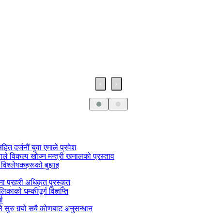
‹
›
सहित दर्जनौं युवा एमाले प्रवेश
काले विकल्प खोज्न मन्त्री खनालको प्रस्ताव
 विश्लेषकहरूको बुझाइ
जना प्रहरी अधिकृत पुरस्कृत
काको धम्कीपूर्ण विज्ञप्ति
धा
 सुरु गर्‍यो सबै कोणबाट अनुसन्धान