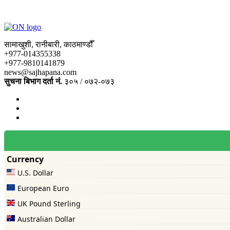
सामाखुशी, रानीबारी, काठमाण्डौँ
+977-014355338
+977-9810141879
news@sajhapana.com
सुचना बिभाग दर्ता नं.
३०५ / ०७२-०७३