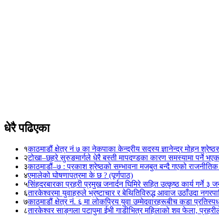
धेरै पढिएका
१
काठमाडौं क्षेत्र नं ७ का नेकपाका केन्द्रीय सदस्य ज्ञानेन्द्र मोहन श्रेष्ठ
२
टोखा–छहरे सुरुङमार्गले धेरै बस्ती मापदण्डका कारण समस्यामा पर्ने भए
३
काठमाडौं–७ : प्रकाश श्रेष्ठको सम्भावना मजबुत बन्दै गएको राजनीतिक
४
एमालेको घोषणापत्रमा के छ ? (पूर्णपाठ)
५
सिंहदरबारका प्रहरी प्रमुख जनार्दन घिमिरे सहित उत्कृष्ठ कार्य गर्ने ३ 
६
तारकेश्वरमा युवाहरुले भ्रष्टाचार र बेथितिविरुद्ध आवाज उठाँउदा नगरपालि
७
काठमाडौं क्षेत्र नं. ६ मा लोकप्रिय युवा उम्मेदवारहरूबीच कडा प्रतिस्पर्
८
तारकेश्वर साङ्गला पटापुमा ईभी गाडीभित्र महिलाको शव फेला, प्रहरीले