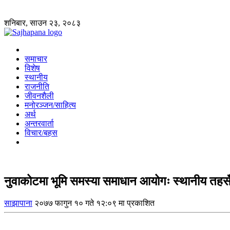
शनिबार, साउन २३, २०८३
समाचार
विशेष
स्थानीय
राजनीति
जीवनशैली
मनोरञ्जन/साहित्य
अर्थ
अन्तरवार्ता
विचार/बहस
नुवाकोटमा भूमि समस्या समाधान आयोगः स्थानीय तहस
साझापाना
२०७७ फागुन १० गते १२:०९ मा प्रकाशित