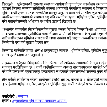
त्रिशूली । भूमिसम्बन्धी समस्या समाधान आयोगको नुवाकोटमा कार्यालय स्थापन
पाएसगैँ जिल्ला समन्वय समितिको भवनमा आयोगको कार्यालय स्थापना र जिल्लाका
भूमिसम्बन्धी ऐनलगायतका प्रचलित कानून अनु्सार काम गर्न सम्झौता शुरु गरि
व्यवस्थित गर्न आयोगको स्थापना भए पनि स्थानीय तहमा ‘भूमिहीन दलित, भूमि
गरेर पठाउनेसम्मको अधिकार स्थानीय तहलाई दिइएको छ ।
“स्थानीय तहमार्फत सिफारिससहित प्राप्त भएका निवेदन जिल्लास्थित आयोगको 
सम्बन्धमा आवश्यक प्राविधिक पठाउने काम आयोगको जिल्ला र केन्द्रको भएकाले 
पालिकाभित्रका भूमिहीन र सरकारी जग्गा उपभोग गर्दै आएका अव्यवस्थित बसोबासील
जिम्मेवारी पूरा गर्न सुझाव दिएका छन् ।
किस्पाङ गाउँपालिकाका अध्यक्ष छत्रबहादुर लामाले ‘भूमिहीन दलित, भूमिहीन स
लाग्ने प्रतिबद्धता जनाउनुभयो ।
सङ्कलन गरिएको निवेदनको अन्तिम फैसलाको अधिकार आयोगको केन्द्रमा रहेकाले स
थापाको प्रतिक्रिया छ । तादी गाउँपालिकाका अध्यक्ष नारायणप्रसाद पाण्डेले भने
गरे पनि जग्गाधनी प्रमाणपत्र हस्तान्तरण नभएकाले त्यससम्बन्धी समस्या मुख्य 
तीन वर्षको कार्यकाल रहेको आयोगको अवधि अब २६ महिना छ । तोकिएको समयभित
। पहिलोमा भूमिहीन दलित, दोस्रोमा भूमिहीन सुकुम्वासी र तेस्रो प्रथामिकता
क्याटेगोरी :
समाचार
ट्याग :
#नुवाकोटमा भूमि समस्या समाधान आयोगः