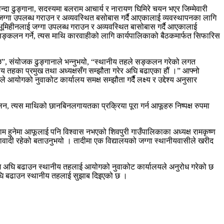
ा ढुङ्गाना, सदस्यमा बलराम आचार्य र नारायण घिमिरे चयन भएर जिम्मेवारी
जग्गा उपलब्ध गराउन र अव्यवस्थित बसोबास गर्दै आएकालाई व्यवस्थापनका लागि
भूमिहीनलाई जग्गा उपलब्ध गराउन र अव्यवस्थित बासोबास गर्दै आएकालाई
ङ्कलन गर्ने, त्यस माथि कारवाहीको लागि कार्यपालिकाको बैठकमार्फत सिफारिस
 छ”, संयोजक ढुङ्गानाले भन्नुभयो, “स्थानीय तहले सङ्कलन गरेको लगत
य तहका प्रमुख तथा अध्यक्षसँग सम्झौता गरेर अघि बढाएका हौं ।” आफ्नो
ोगको नुवाकोट कार्यालय समक्ष सम्झौता गर्दैै लक्ष्य र उद्देश्य अनुसार
, त्यस माथिको छानबिनलगायतका प्रक्रिया पूरा गर्न आफूहरु निष्पक्ष रुपमा
 हुनेमा आफूलाई पनि विश्वास नभएको शिवपुरी गाउँपालिकाका अध्यक्ष रामकृष्ण
ा आशावादी रहेको बताउनुभयो । तादीमा एक विद्यालयको जग्गा स्थानीयवासीले खरीद
ाम अघि बढाउन स्थानीय तहलाई आयोगको नुवाकोट कार्यालयले अनुरोध गरेको छ
म अघि बढाउन स्थानीय तहलाई सुझाब दिइएको छ ।