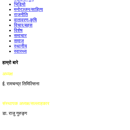
भिडियो
मनोरञ्जन/साहित्य
राजनीति
वातावरण-कृषि
विचार/बहस
विशेष
समाचार
समाज
स्थानीय
स्वास्थ्य
हाम्रो बारे
अध्यक्ष
ई. रामचन्द्र तिमिल्सिना
संस्थापक अध्यक्ष/सल्लाहकार
डा. राजु गुरुङ्ग