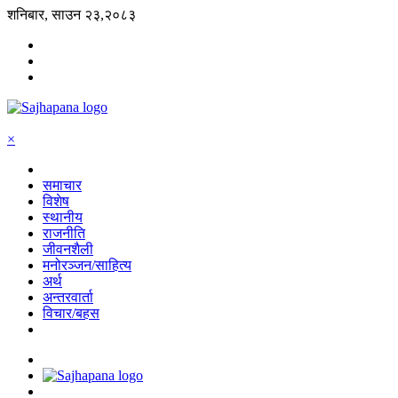
शनिबार, साउन २३,२०८३
×
समाचार
विशेष
स्थानीय
राजनीति
जीवनशैली
मनोरञ्जन/साहित्य
अर्थ
अन्तरवार्ता
विचार/बहस