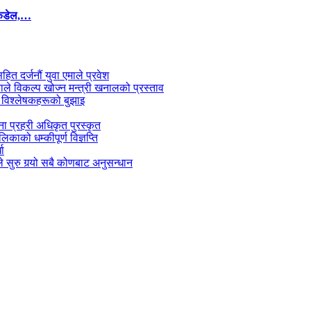
कंडेल,…
सहित दर्जनौं युवा एमाले प्रवेश
काले विकल्प खोज्न मन्त्री खनालको प्रस्ताव
 विश्लेषकहरूको बुझाइ
जना प्रहरी अधिकृत पुरस्कृत
काको धम्कीपूर्ण विज्ञप्ति
धा
 सुरु गर्‍यो सबै कोणबाट अनुसन्धान