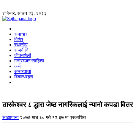
शनिबार, साउन २३, २०८३
समाचार
विशेष
स्थानीय
राजनीति
जीवनशैली
मनोरञ्जन/साहित्य
अर्थ
अन्तरवार्ता
विचार/बहस
तारकेश्वर ८ द्धारा जेष्ठ नागरिकलाई न्यानो कपडा वित
साझापाना
२०७७ माघ ३० गते १२:३७ मा प्रकाशित