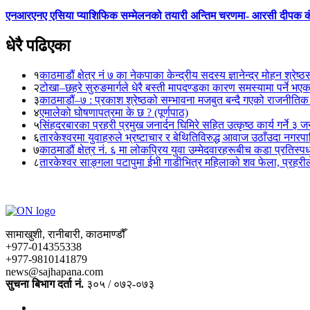
एनआरएनए एसिया प्याशिफिक सम्मेलनको तयारी अन्तिम चरणमा- आरसी दीपक 
धेरै पढिएका
१
काठमाडौं क्षेत्र नं ७ का नेकपाका केन्द्रीय सदस्य ज्ञानेन्द्र मोहन श्रेष्ठ
२
टोखा–छहरे सुरुङमार्गले धेरै बस्ती मापदण्डका कारण समस्यामा पर्ने भए
३
काठमाडौं–७ : प्रकाश श्रेष्ठको सम्भावना मजबुत बन्दै गएको राजनीतिक
४
एमालेको घोषणापत्रमा के छ ? (पूर्णपाठ)
५
सिंहदरबारका प्रहरी प्रमुख जनार्दन घिमिरे सहित उत्कृष्ठ कार्य गर्ने ३ 
६
तारकेश्वरमा युवाहरुले भ्रष्टाचार र बेथितिविरुद्ध आवाज उठाँउदा नगरपालि
७
काठमाडौं क्षेत्र नं. ६ मा लोकप्रिय युवा उम्मेदवारहरूबीच कडा प्रतिस्पर्
८
तारकेश्वर साङ्गला पटापुमा ईभी गाडीभित्र महिलाको शव फेला, प्रहरीले
सामाखुशी, रानीबारी, काठमाण्डौँ
+977-014355338
+977-9810141879
news@sajhapana.com
सुचना बिभाग दर्ता नं.
३०५ / ०७२-०७३