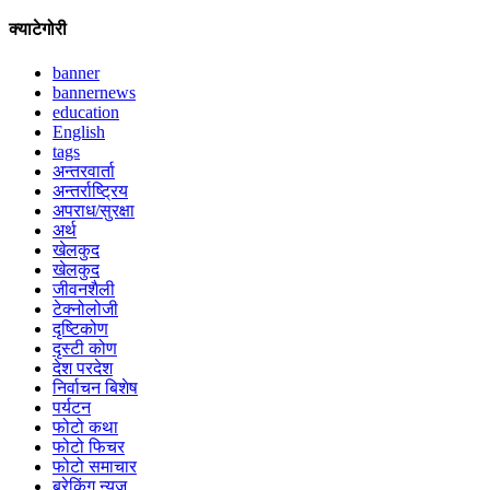
क्याटेगोरी
banner
bannernews
education
English
tags
अन्तरवार्ता
अन्तर्राष्ट्रिय
अपराध/सुरक्षा
अर्थ
खेलकुद
खेलकुद
जीवनशैली
टेक्नोलोजी
दृष्टिकोण
दृस्टी कोण
देश परदेश
निर्वाचन बिशेष
पर्यटन
फोटो कथा
फोटो फिचर
फोटो समाचार
ब्रेकिंग न्युज