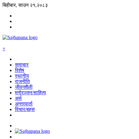
बिहीबार, साउन २१,२०८३
×
समाचार
विशेष
स्थानीय
राजनीति
जीवनशैली
मनोरञ्जन/साहित्य
अर्थ
अन्तरवार्ता
विचार/बहस