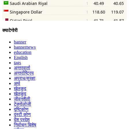
क्याटेगोरी
banner
bannernews
education
English
tags
अन्तरवार्ता
अन्तर्राष्ट्रिय
अपराध/सुरक्षा
अर्थ
खेलकुद
खेलकुद
जीवनशैली
टेक्नोलोजी
दृष्टिकोण
दृस्टी कोण
देश परदेश
निर्वाचन बिशेष