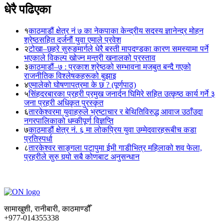
धेरै पढिएका
१
काठमाडौं क्षेत्र नं ७ का नेकपाका केन्द्रीय सदस्य ज्ञानेन्द्र मोहन
श्रेष्ठसहित दर्जनौं युवा एमाले प्रवेश
२
टोखा–छहरे सुरुङमार्गले धेरै बस्ती मापदण्डका कारण समस्यामा पर्ने
भएकाले विकल्प खोज्न मन्त्री खनालको प्रस्ताव
३
काठमाडौं–७ : प्रकाश श्रेष्ठको सम्भावना मजबुत बन्दै गएको
राजनीतिक विश्लेषकहरूको बुझाइ
४
एमालेको घोषणापत्रमा के छ ? (पूर्णपाठ)
५
सिंहदरबारका प्रहरी प्रमुख जनार्दन घिमिरे सहित उत्कृष्ठ कार्य गर्ने ३
जना प्रहरी अधिकृत पुरस्कृत
६
तारकेश्वरमा युवाहरुले भ्रष्टाचार र बेथितिविरुद्ध आवाज उठाँउदा
नगरपालिकाको धम्कीपूर्ण विज्ञप्ति
७
काठमाडौं क्षेत्र नं. ६ मा लोकप्रिय युवा उम्मेदवारहरूबीच कडा
प्रतिस्पर्धा
८
तारकेश्वर साङ्गला पटापुमा ईभी गाडीभित्र महिलाको शव फेला,
प्रहरीले सुरु गर्‍यो सबै कोणबाट अनुसन्धान
सामाखुशी, रानीबारी, काठमाण्डौँ
+977-014355338