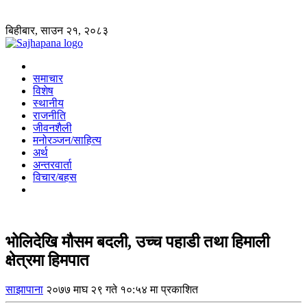
बिहीबार, साउन २१, २०८३
समाचार
विशेष
स्थानीय
राजनीति
जीवनशैली
मनोरञ्जन/साहित्य
अर्थ
अन्तरवार्ता
विचार/बहस
भोलिदेखि मौसम बदली, उच्च पहाडी तथा हिमाली
क्षेत्रमा हिमपात
साझापाना
२०७७ माघ २९ गते १०:५४ मा प्रकाशित