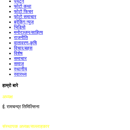
पर्यटन
फोटो कथा
फोटो फिचर
फोटो समाचार
ब्रेकिंग न्युज
भिडियो
मनोरञ्जन/साहित्य
राजनीति
वातावरण-कृषि
विचार/बहस
विशेष
समाचार
समाज
स्थानीय
स्वास्थ्य
हाम्रो बारे
अध्यक्ष
ई. रामचन्द्र तिमिल्सिना
संस्थापक अध्यक्ष/सल्लाहकार