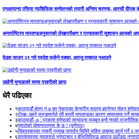
एनआरएनए एसिया प्याशिफिक सम्मेलनको तयारी अन्तिम चरणमा- आरसी दीपक 
अन्तर्राष्ट्रिय मापदण्डअनुसारको लेखापरीक्षण र प्रभावकारी सुशासन आजको अपर
देउवा साउन २९ गते स्वदेश फर्कने पक्का, आरजु तत्काल नआउने
उद्योगी मुन्दडाको घरमा प्रहरीको छापा
धेरै पढिएका
१
काठमाडौं क्षेत्र नं ७ का नेकपाका केन्द्रीय सदस्य ज्ञानेन्द्र मोहन श्रेष्ठ
२
टोखा–छहरे सुरुङमार्गले धेरै बस्ती मापदण्डका कारण समस्यामा पर्ने भए
३
काठमाडौं–७ : प्रकाश श्रेष्ठको सम्भावना मजबुत बन्दै गएको राजनीतिक
४
एमालेको घोषणापत्रमा के छ ? (पूर्णपाठ)
५
सिंहदरबारका प्रहरी प्रमुख जनार्दन घिमिरे सहित उत्कृष्ठ कार्य गर्ने ३ 
६
तारकेश्वरमा युवाहरुले भ्रष्टाचार र बेथितिविरुद्ध आवाज उठाँउदा नगरपालि