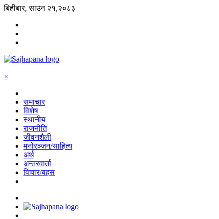
बिहीबार, साउन २१,२०८३
×
समाचार
विशेष
स्थानीय
राजनीति
जीवनशैली
मनोरञ्जन/साहित्य
अर्थ
अन्तरवार्ता
विचार/बहस