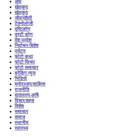
अर्थ
खेलकुद
खेलकुद
जीवनशैली
टेक्नोलोजी
दृष्टिकोण
दृस्टी कोण
देश परदेश
निर्वाचन बिशेष
पर्यटन
फोटो कथा
फोटो फिचर
फोटो समाचार
ब्रेकिंग न्युज
भिडियो
मनोरञ्जन/साहित्य
राजनीति
वातावरण-कृषि
विचार/बहस
विशेष
समाचार
समाज
स्थानीय
स्वास्थ्य