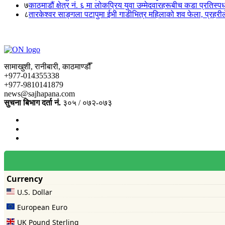
७
काठमाडौं क्षेत्र नं. ६ मा लोकप्रिय युवा उम्मेदवारहरूबीच कडा प्रतिस्पर्
८
तारकेश्वर साङ्गला पटापुमा ईभी गाडीभित्र महिलाको शव फेला, प्रहरीले
सामाखुशी, रानीबारी, काठमाण्डौँ
+977-014355338
+977-9810141879
news@sajhapana.com
सुचना बिभाग दर्ता नं.
३०५ / ०७२-०७३