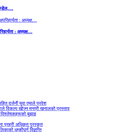
कंडेल,…
िहार्यता : अध्यक्ष…
सहित दर्जनौं युवा एमाले प्रवेश
काले विकल्प खोज्न मन्त्री खनालको प्रस्ताव
 विश्लेषकहरूको बुझाइ
जना प्रहरी अधिकृत पुरस्कृत
काको धम्कीपूर्ण विज्ञप्ति