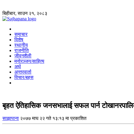
बिहीबार, साउन २१, २०८३
समाचार
विशेष
स्थानीय
राजनीति
जीवनशैली
मनोरञ्जन/साहित्य
अर्थ
अन्तरवार्ता
विचार/बहस
बृहत ऐतिहासिक जनसभालाई सफल पार्न टोखानरपालिका 
साझापाना
२०७७ माघ २२ गते १३:१३ मा प्रकाशित