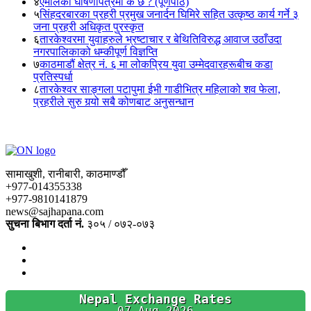
४
एमालेको घोषणापत्रमा के छ ? (पूर्णपाठ)
५
सिंहदरबारका प्रहरी प्रमुख जनार्दन घिमिरे सहित उत्कृष्ठ कार्य गर्ने ३
जना प्रहरी अधिकृत पुरस्कृत
६
तारकेश्वरमा युवाहरुले भ्रष्टाचार र बेथितिविरुद्ध आवाज उठाँउदा
नगरपालिकाको धम्कीपूर्ण विज्ञप्ति
७
काठमाडौं क्षेत्र नं. ६ मा लोकप्रिय युवा उम्मेदवारहरूबीच कडा
प्रतिस्पर्धा
८
तारकेश्वर साङ्गला पटापुमा ईभी गाडीभित्र महिलाको शव फेला,
प्रहरीले सुरु गर्‍यो सबै कोणबाट अनुसन्धान
सामाखुशी, रानीबारी, काठमाण्डौँ
+977-014355338
+977-9810141879
news@sajhapana.com
सुचना बिभाग दर्ता नं.
३०५ / ०७२-०७३