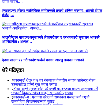
एनआरएनए एसिया प्याशिफिक सम्मेलनको तयारी अन्तिम चरणमा- आरसी दीपक
कंडेल,…
अन्तर्राष्ट्रिय मापदण्डअनुसारको लेखापरीक्षण र प्रभावकारी सुशासन आजको
अपरिहार्यता : अध्यक्ष…
देउवा साउन २९ गते स्वदेश फर्कने पक्का, आरजु तत्काल नआउने
धेरै पढिएका
१
काठमाडौं क्षेत्र नं ७ का नेकपाका केन्द्रीय सदस्य ज्ञानेन्द्र मोहन
श्रेष्ठसहित दर्जनौं युवा एमाले प्रवेश
२
टोखा–छहरे सुरुङमार्गले धेरै बस्ती मापदण्डका कारण समस्यामा पर्ने
भएकाले विकल्प खोज्न मन्त्री खनालको प्रस्ताव
३
काठमाडौं–७ : प्रकाश श्रेष्ठको सम्भावना मजबुत बन्दै गएको
राजनीतिक विश्लेषकहरूको बुझाइ