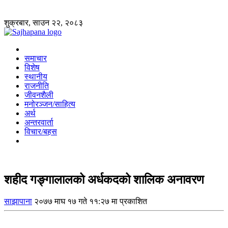
शुक्रबार, साउन २२, २०८३
समाचार
विशेष
स्थानीय
राजनीति
जीवनशैली
मनोरञ्जन/साहित्य
अर्थ
अन्तरवार्ता
विचार/बहस
शहीद गङ्गालालको अर्धकदको शालिक अनावरण
साझापाना
२०७७ माघ १७ गते ११:२७ मा प्रकाशित