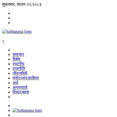
शुक्रबार, साउन २२,२०८३
×
समाचार
विशेष
स्थानीय
राजनीति
जीवनशैली
मनोरञ्जन/साहित्य
अर्थ
अन्तरवार्ता
विचार/बहस