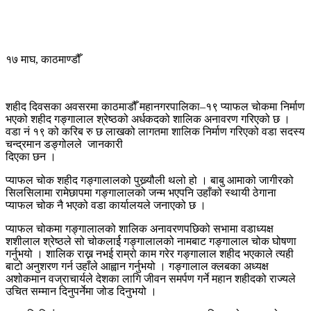
१७ माघ, काठमाण्डौँ
शहीद दिवसका अवसरमा काठमाडौँ महानगरपालिका–१९ प्याफल चोकमा निर्माण
भएको शहीद गङ्गालाल श्रेष्ठको अर्धकदको शालिक अनावरण गरिएको छ ।
वडा नं १९ को करिब रु छ लाखको लागतमा शालिक निर्माण गरिएको वडा सदस्य
चन्द्रमान डङ्गोलले जानकारी
दिएका छन ।
प्याफल चोक शहीद गङ्गालालको पुख्र्यौली थलो हो । बाबु आमाको जागीरको
सिलसिलामा रामेछापमा गङ्गालालको जन्म भएपनि उहाँको स्थायी ठेगाना
प्याफल चोक नै भएको वडा कार्यालयले जनाएको छ ।
प्याफल चोकमा गङ्गालालको शालिक अनावरणपछिको सभामा वडाध्यक्ष
शशीलाल श्रेष्ठले सो चोकलार्ई गङ्गालालको नामबाट गङ्गालाल चोक घोषणा
गर्नुभयो । शालिक राख्न नभई राम्रो काम गरेर गङ्गालाल शहीद भएकाले त्यही
बाटो अनुशरण गर्न उहाँले आह्वान गर्नुभयो । गङ्गालाल क्लबका अध्यक्ष
अशोकमान वज्राचार्यले देशका लागि जीवन समर्पण गर्ने महान शहीदको राज्यले
उचित सम्मान दिनुपर्नेमा जोड दिनुभयो ।