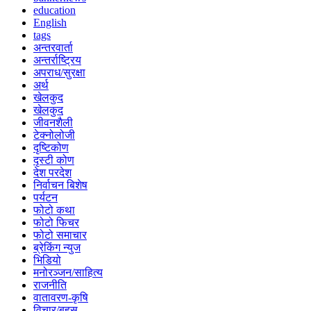
education
English
tags
अन्तरवार्ता
अन्तर्राष्ट्रिय
अपराध/सुरक्षा
अर्थ
खेलकुद
खेलकुद
जीवनशैली
टेक्नोलोजी
दृष्टिकोण
दृस्टी कोण
देश परदेश
निर्वाचन बिशेष
पर्यटन
फोटो कथा
फोटो फिचर
फोटो समाचार
ब्रेकिंग न्युज
भिडियो
मनोरञ्जन/साहित्य
राजनीति
वातावरण-कृषि
विचार/बहस