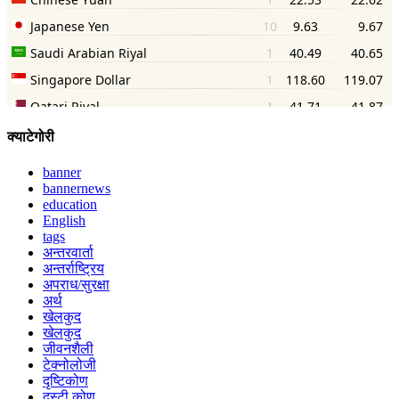
क्याटेगोरी
banner
bannernews
education
English
tags
अन्तरवार्ता
अन्तर्राष्ट्रिय
अपराध/सुरक्षा
अर्थ
खेलकुद
खेलकुद
जीवनशैली
टेक्नोलोजी
दृष्टिकोण
दृस्टी कोण