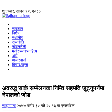
शुक्रबार, साउन २२, २०८३
समाचार
विशेष
स्थानीय
राजनीति
जीवनशैली
मनोरञ्जन/साहित्य
अर्थ
अन्तरवार्ता
विचार/बहस
अवरुद्ध सार्क सम्मेलनका निम्ति सहमति जुट्नुपर्नेमा
नेपालको जोड
साझापाना
२०७७ मंसीर ३० गते २०:१३ मा प्रकाशित