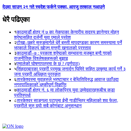
देउवा साउन २९ गते स्वदेश फर्कने पक्का, आरजु तत्काल नआउने
धेरै पढिएका
१
काठमाडौं क्षेत्र नं ७ का नेकपाका केन्द्रीय सदस्य ज्ञानेन्द्र मोहन
श्रेष्ठसहित दर्जनौं युवा एमाले प्रवेश
२
टोखा–छहरे सुरुङमार्गले धेरै बस्ती मापदण्डका कारण समस्यामा पर्ने
भएकाले विकल्प खोज्न मन्त्री खनालको प्रस्ताव
३
काठमाडौं–७ : प्रकाश श्रेष्ठको सम्भावना मजबुत बन्दै गएको
राजनीतिक विश्लेषकहरूको बुझाइ
४
एमालेको घोषणापत्रमा के छ ? (पूर्णपाठ)
५
सिंहदरबारका प्रहरी प्रमुख जनार्दन घिमिरे सहित उत्कृष्ठ कार्य गर्ने ३
जना प्रहरी अधिकृत पुरस्कृत
६
तारकेश्वरमा युवाहरुले भ्रष्टाचार र बेथितिविरुद्ध आवाज उठाँउदा
नगरपालिकाको धम्कीपूर्ण विज्ञप्ति
७
काठमाडौं क्षेत्र नं. ६ मा लोकप्रिय युवा उम्मेदवारहरूबीच कडा
प्रतिस्पर्धा
८
तारकेश्वर साङ्गला पटापुमा ईभी गाडीभित्र महिलाको शव फेला,
प्रहरीले सुरु गर्‍यो सबै कोणबाट अनुसन्धान