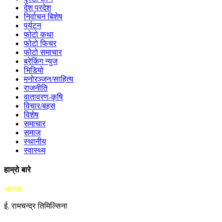
देश परदेश
निर्वाचन बिशेष
पर्यटन
फोटो कथा
फोटो फिचर
फोटो समाचार
ब्रेकिंग न्युज
भिडियो
मनोरञ्जन/साहित्य
राजनीति
वातावरण-कृषि
विचार/बहस
विशेष
समाचार
समाज
स्थानीय
स्वास्थ्य
हाम्रो बारे
अध्यक्ष
ई. रामचन्द्र तिमिल्सिना