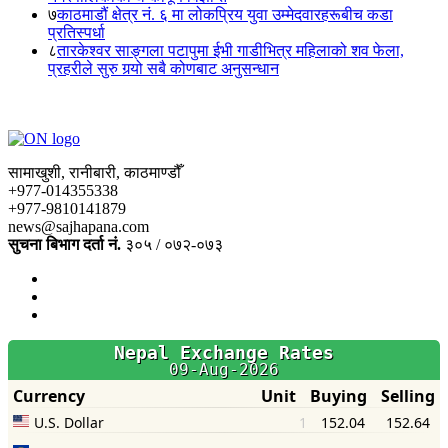
७
काठमाडौं क्षेत्र नं. ६ मा लोकप्रिय युवा उम्मेदवारहरूबीच कडा
प्रतिस्पर्धा
८
तारकेश्वर साङ्गला पटापुमा ईभी गाडीभित्र महिलाको शव फेला,
प्रहरीले सुरु गर्‍यो सबै कोणबाट अनुसन्धान
सामाखुशी, रानीबारी, काठमाण्डौँ
+977-014355338
+977-9810141879
news@sajhapana.com
सुचना बिभाग दर्ता नं.
३०५ / ०७२-०७३