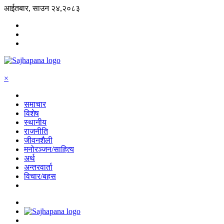
आईतबार, साउन २४,२०८३
×
समाचार
विशेष
स्थानीय
राजनीति
जीवनशैली
मनोरञ्जन/साहित्य
अर्थ
अन्तरवार्ता
विचार/बहस