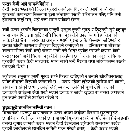
फरार कैदी अझै सम्पर्कविहीन ।
कैदी फरार भएलगत्तै जिल्ला प्रहरी कार्यालय चितवनले एसपी नान्तीराज
गुरुङको कमान्डमा जिल्लामा ठूलो संख्यामा प्रहरी परिचालन गरिए पनि उनी
हालसम्म कहाँ छन्, अझै पत्ता लाग्न सकेको छैनन् ।
कैदी फरार भएसँगै चितवनका प्रहरी प्रमुख एसपी गुरुङ र डिएसपी सुर्य बहादुर
थापा स्वयं फिल्डमा खटिए पनि चितवन प्रहरीले उपलब्धि भने हासिल गर्न
सकिरहेको छैन । स्रोतका अनुसार एसपी गुरुङ आफैं फिल्डमा खटिएको र
उनको खोजी कार्यलाइ तीब्रता दिइएको जनाएको छ । दैनिकरुपमा चौरबाट
कारागारभित्र कैदी बन्दी संख्या गन्ती गरी भित्र प्रबेश गराउने क्रम्मा कैदी
फरार भएको दाबी चितवन प्रहरीले गरिरहेको छ । स्रोतका अनुसार चितवन
प्रहरीले फरार कैदी भारततर्फ भाग्न सक्ने भन्दै भैरहवा तथा बीरगंजसम्म प्रहरी
पठाएको थियो ।
स्रोतका अनुसार एसपी गुरुङ आफैं फिल्ड खटिएको र उनको खोजीकार्यलाइ
समेत तीब्रता दिइएको जनाएको छ । फरार रहेका श्रेष्ठको हुलीया बर्ण कालो,
होचो कद रहेको छ भने, उनले खैरो ज्याकेट, ऊनिको चुच्चे टोपी, तलको
ट्याकको साईडमा सेतो धर्का भएको ट्याक र खाली खुट्टा वा चप्पल लगाएको
हुन सक्ने प्रहरीले आशंका गरेको छ ।
छुट्टाछुटै छानबिन समिती गठन ।
चितवनको भरतपुर कारागारबाट फरार भएका कैदीका बिषयमा छुट्टाछुट्टै
छानबिन समिती गठन भएको छ । बागमती प्रदेश प्रहरी कार्यालयका (डिआइजी)
वसन्त कुमार लामाले फरार भएका कैदी रेशमलाल श्रेष्ठको सम्बन्धमा प्रदेश
प्रहरी कार्यालयले छानबिन समिती गठन गरेको बताए । कैदी फरार भएको