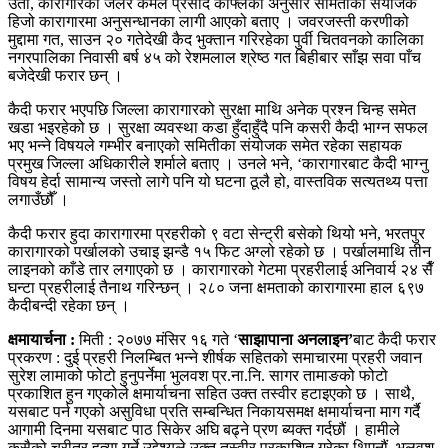
उता, कारागारका जेलर कमल प्रसाद काफ्लेका अनुसार समितीका संयोजक
हिजो कारागारमा अनुसन्धानका लागी आएको बताए । जवरजस्ती करणीको
मुद्दामा गत, साउन २० गतेदेखी कैद भुक्तान गरिरहेका पुर्वी चितवनको कालिका
नगरपालिका निवासी बर्ष ४५ को रेशमलाल श्रेष्ठ गत बिहीबार साँझ सवा पाँच
बजेदेखी फरार छन् ।
कैदी फरार भएपछि जिल्ला कारागारको सुरक्षा माथि अनेक प्रश्न चिन्ह समेत
खडा भइरहेको छ । सुरक्षा व्यवस्था कडा हुँदाहुँदै पनि कसरी कैदी भाग्न सफल
भए भन्ने विषयले गम्भीर बनाएको समितीका संयोजक समेत रहेका सहायक
प्रमुख जिल्ला अधिकारीले शर्माले बताए । उनले भने, ‘कारागारबाट कैदी भाग्नु
विषय हेर्दा सामान्य जस्तो लागे पनि यो घटना ठूलै हो, वास्तविक सत्यतथ्य पत्ता
लगाउँछौँ ।
कैदी फरार हुदा कारागारमा प्रहरीको ९ वटा सेन्ट्री बसेको थियो भने, भरतपुर
कारागारको पर्खालको उचाइ झन्डै १५ फिट अग्लो रहेको छ । पर्खालमाथि तीन
लाइनको काँडे तार लगाएको छ । कारागारको गेटमा प्रहरीलाई अनिवार्य २४ सैँ
घन्टा प्रहरीलाई तैनाथ गरिन्छन् । २८० जना क्षमताको कारागारमा हाल ६९७
कैदीबन्दी रहेका छन् ।
क्षमायार्चना :
मिती : २०७७ मंसिर १६ गते ‘
साझापाना अनलाइन’
बाट कैदी फरार
प्रकरण : दुई प्रहरी निलम्बित भन्ने शीर्षक सहितको समाचारमा प्रहरी जवान
सुरेश लामाको फोटो हुनुपर्नेमा भुलवश प्र.ना.नि. सागर तामाङको फोटो
प्रकाशित हुन गएकोले क्षमार्याचना सहित उक्त तस्वीर हटाइएको छ । साथै,
यसबाट पर्न गएको असुविधा प्रति सम्बन्धित निकायसमक्ष क्षमार्याचना माग गर्दै
आगामी दिनमा यसबाट पाठ सिकेर अघि बढ्ने प्रण ब्यक्त गर्दछौं । हामीले
कसैको चरीत्र हत्या गर्ने उद्देश्यले उक्त तस्वीर प्रकाशित गरेका थिएनौं, भुलवश