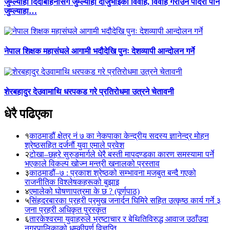
जुम्ल्याहा दिदीबहिनीसँग जुम्ल्याहा दाजुभाइको विवाह, विवाह गराउने पादरी पनि
जुम्ल्याहा…
नेपाल शिक्षक महासंघले आगामी भदौदेखि पुनः देशव्यापी आन्दोलन गर्ने
शेरबहादुर देउवामाथि धरपकड गरे प्रतिरोधमा उत्रने चेतावनी
धेरै पढिएका
१
काठमाडौं क्षेत्र नं ७ का नेकपाका केन्द्रीय सदस्य ज्ञानेन्द्र मोहन
श्रेष्ठसहित दर्जनौं युवा एमाले प्रवेश
२
टोखा–छहरे सुरुङमार्गले धेरै बस्ती मापदण्डका कारण समस्यामा पर्ने
भएकाले विकल्प खोज्न मन्त्री खनालको प्रस्ताव
३
काठमाडौं–७ : प्रकाश श्रेष्ठको सम्भावना मजबुत बन्दै गएको
राजनीतिक विश्लेषकहरूको बुझाइ
४
एमालेको घोषणापत्रमा के छ ? (पूर्णपाठ)
५
सिंहदरबारका प्रहरी प्रमुख जनार्दन घिमिरे सहित उत्कृष्ठ कार्य गर्ने ३
जना प्रहरी अधिकृत पुरस्कृत
६
तारकेश्वरमा युवाहरुले भ्रष्टाचार र बेथितिविरुद्ध आवाज उठाँउदा
नगरपालिकाको धम्कीपूर्ण विज्ञप्ति