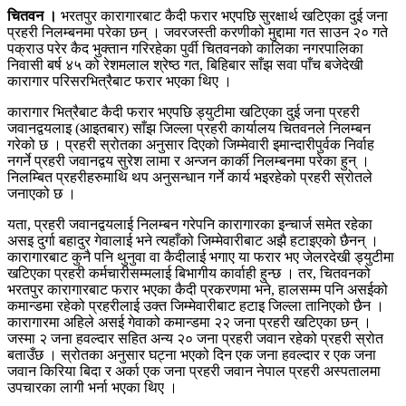
चितवन ।
भरतपुर कारागारबाट कैदी फरार भएपछि सुरक्षार्थ खटिएका दुई जना
प्रहरी निलम्बनमा परेका छन् । जवरजस्ती करणीको मुद्दामा गत साउन २० गते
पक्राउ परेर कैद भुक्तान गरिरहेका पुर्वी चितवनको कालिका नगरपालिका
निवासी बर्ष ४५ को रेशमलाल श्रेष्ठ गत, बिहिबार साँझ सवा पाँच बजेदेखी
कारागार परिसरभित्रैबाट फरार भएका थिए ।
कारागार भित्रैबाट कैदी फरार भएपछि ड्युटीमा खटिएका दुई जना प्रहरी
जवानद्वयलाइ (आइतबार) साँझ जिल्ला प्रहरी कार्यालय चितवनले निलम्बन
गरेको छ । प्रहरी स्रोतका अनुसार दिएको जिम्मेवारी इमान्दारीपुर्वक निर्वाह
नगर्ने प्रहरी जवानद्वय सुरेश लामा र अन्जन कार्की निलम्बनमा परेका हुन् ।
निलम्बित प्रहरीहरुमाथि थप अनुसन्धान गर्ने कार्य भइरहेको प्रहरी स्रोतले
जनाएको छ ।
यता, प्रहरी जवानद्वयलाई निलम्बन गरेपनि कारागारका इन्चार्ज समेत रहेका
असइ दुर्गा बहादुर गेवालाई भने त्यहाँको जिम्मेवारीबाट अझै हटाइएको छैनन् ।
कारागारबाट कुनै पनि थुनुवा वा कैदीलाई भगाए या फरार भए जेलरदेखी ड्युटीमा
खटिएका प्रहरी कर्मचारीसम्मलाई बिभागीय कार्वाही हुन्छ । तर, चितवनको
भरतपुर कारागारबाट फरार भएका कैदी प्रकरणमा भने, हालसम्म पनि असईको
कमान्डमा रहेको प्रहरीलाई उक्त जिम्मेवारीबाट हटाइ जिल्ला तानिएको छैन ।
कारागारमा अहिले असई गेवाको कमान्डमा २२ जना प्रहरी खटिएका छन् ।
जस्मा २ जना हवल्दार सहित अन्य २० जना प्रहरी जवान रहेको प्रहरी स्रोत
बताउँछ । स्रोतका अनुसार घट्ना भएको दिन एक जना हवल्दार र एक जना
जवान किरिया बिदा र अर्का एक जना प्रहरी जवान नेपाल प्रहरी अस्पतालमा
उपचारका लागी भर्ना भएका थिए ।