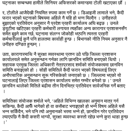
घट्नाका सम्बन्धमा हामीले सिनियर अफिसरको कमान्डमा टोली खटाएका छौं ।
र, टोलीले आजैदेखी नियमित रुपमा काम गर्ने छ । डिआइजी लामाले भने, कैदी
फरार भएको घट्नाको बिषयमा अहिले नै यहि हो भन्न मिल्दैन । उनीहरुले
बुझाएको प्रतिवेदन अनुसार नै प्रदेश प्रहरी कार्यालय अघि बढ्छ । उनले
ड्युटीमा खटिएका प्रहरी कर्मचारी लगायत त्यहाँका अन्य कारागार प्रशासनसँग
समेत बुझ्ने काम गर्छ, घट्नामा संलग्न जोकोही भएपनि त्यस्ता प्रहरी
कर्मचारीलाई कुनै पनि हालतमा कार्वाही हुन्छ । बिभागको नीति नियम अनुसार नै
उनीहरु दण्डित हुन्छन् ।
उता, कारागारमाथि नै सुरक्षा व्यवस्थामा प्रश्न उठे पछि जिल्ला प्रशासन
कार्यालयले समेत अनुसन्धान गर्नका लागि छानविन समिति बनाएको थियो ।
सहायक प्रमुख जिल्ला अधिकारी नेत्रप्रसाद शर्माको संयोजकत्वमा छानविन
समिति बनाइएको हो । सोही समितिले कैदी फरार भएको विषयलाई लिएर
अनौपचारिक अनुुसन्धान सुरू गरिसकेको जनाएको छ । जिल्लामा भएको यो
घटनालाई लिएर जिल्ला प्रशासन कार्यालय समेत गम्भीर बनेको छ ।’ उनले
छानविन थालेको मितिले बढीमा तीन दिनभित्र प्रतिवेदन सार्वजनिक गर्ने बताए
।
समितिका संयोजक शर्माले भने, ‘अहिले विभिन्न खालका अनुमान मात्र गर्न
सकिन्छ, कैदी आफैँ भागेको हो वा कसैबाट भगाइएको हो भन्ने विषय अहिले यसै
भन्न सकिँदैन, भने पनि त्यो अनुमानको भरमा भन्ने हो, छानविन गरेर प्रतिवेदन
ल्याएपछि नै कैदी कसरी भाग्यो, सुरक्षा व्यवस्था कस्तो रहेछ भन्ने कुरा थाहा हुन्छ
।’