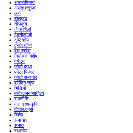
अन्तर्राष्ट्रिय
अपराध/सुरक्षा
अर्थ
खेलकुद
खेलकुद
जीवनशैली
टेक्नोलोजी
दृष्टिकोण
दृस्टी कोण
देश परदेश
निर्वाचन बिशेष
पर्यटन
फोटो कथा
फोटो फिचर
फोटो समाचार
ब्रेकिंग न्युज
भिडियो
मनोरञ्जन/साहित्य
राजनीति
वातावरण-कृषि
विचार/बहस
विशेष
समाचार
समाज
स्थानीय