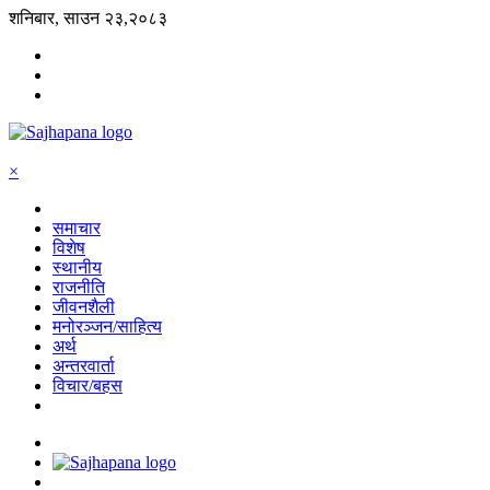
शनिबार, साउन २३,२०८३
×
समाचार
विशेष
स्थानीय
राजनीति
जीवनशैली
मनोरञ्जन/साहित्य
अर्थ
अन्तरवार्ता
विचार/बहस