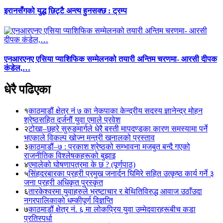
इरानसँगको युद्ध छिट्टै अन्त्य हुनसक्छ : ट्रम्प
एनआरएनए एसिया प्याशिफिक सम्मेलनको तयारी अन्तिम चरणमा- आरसी दीपक
कंडेल,…
धेरै पढिएका
१
काठमाडौं क्षेत्र नं ७ का नेकपाका केन्द्रीय सदस्य ज्ञानेन्द्र मोहन
श्रेष्ठसहित दर्जनौं युवा एमाले प्रवेश
२
टोखा–छहरे सुरुङमार्गले धेरै बस्ती मापदण्डका कारण समस्यामा पर्ने
भएकाले विकल्प खोज्न मन्त्री खनालको प्रस्ताव
३
काठमाडौं–७ : प्रकाश श्रेष्ठको सम्भावना मजबुत बन्दै गएको
राजनीतिक विश्लेषकहरूको बुझाइ
४
एमालेको घोषणापत्रमा के छ ? (पूर्णपाठ)
५
सिंहदरबारका प्रहरी प्रमुख जनार्दन घिमिरे सहित उत्कृष्ठ कार्य गर्ने ३
जना प्रहरी अधिकृत पुरस्कृत
६
तारकेश्वरमा युवाहरुले भ्रष्टाचार र बेथितिविरुद्ध आवाज उठाँउदा
नगरपालिकाको धम्कीपूर्ण विज्ञप्ति
७
काठमाडौं क्षेत्र नं. ६ मा लोकप्रिय युवा उम्मेदवारहरूबीच कडा
प्रतिस्पर्धा