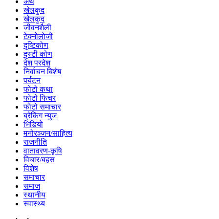
अर्थ
खेलकुद
खेलकुद
जीवनशैली
टेक्नोलोजी
दृष्टिकोण
दृस्टी कोण
देश परदेश
निर्वाचन बिशेष
पर्यटन
फोटो कथा
फोटो फिचर
फोटो समाचार
ब्रेकिंग न्युज
भिडियो
मनोरञ्जन/साहित्य
राजनीति
वातावरण-कृषि
विचार/बहस
विशेष
समाचार
समाज
स्थानीय
स्वास्थ्य