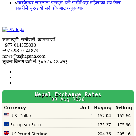
८
तारकेश्वर साङ्गला पटापुमा ईभी गाडीभित्र महिलाको शव फेला,
प्रहरीले सुरु गर्‍यो सबै कोणबाट अनुसन्धान
सामाखुशी, रानीबारी, काठमाण्डौँ
+977-014355338
+977-9810141879
news@sajhapana.com
सुचना बिभाग दर्ता नं.
३०५ / ०७२-०७३