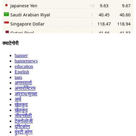
क्याटेगोरी
banner
bannernews
education
English
tags
अन्तरवार्ता
अन्तर्राष्ट्रिय
अपराध/सुरक्षा
अर्थ
खेलकुद
खेलकुद
जीवनशैली
टेक्नोलोजी
दृष्टिकोण
दृस्टी कोण