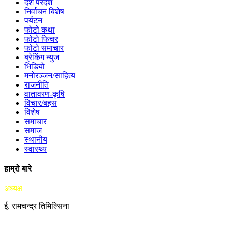
देश परदेश
निर्वाचन बिशेष
पर्यटन
फोटो कथा
फोटो फिचर
फोटो समाचार
ब्रेकिंग न्युज
भिडियो
मनोरञ्जन/साहित्य
राजनीति
वातावरण-कृषि
विचार/बहस
विशेष
समाचार
समाज
स्थानीय
स्वास्थ्य
हाम्रो बारे
अध्यक्ष
ई. रामचन्द्र तिमिल्सिना