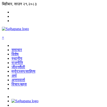
बिहीबार, साउन २१,२०८३
×
समाचार
विशेष
स्थानीय
राजनीति
जीवनशैली
मनोरञ्जन/साहित्य
अर्थ
अन्तरवार्ता
विचार/बहस