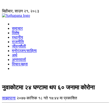
बिहीबार, साउन २१, २०८३
समाचार
विशेष
स्थानीय
राजनीति
जीवनशैली
मनोरञ्जन/साहित्य
अर्थ
अन्तरवार्ता
विचार/बहस
नुवाकोटमा २४ घण्टामा थप ६० जनामा कोरोना
साझापाना
२०७७ कात्तिक १८ गते १७:४४ मा प्रकाशित