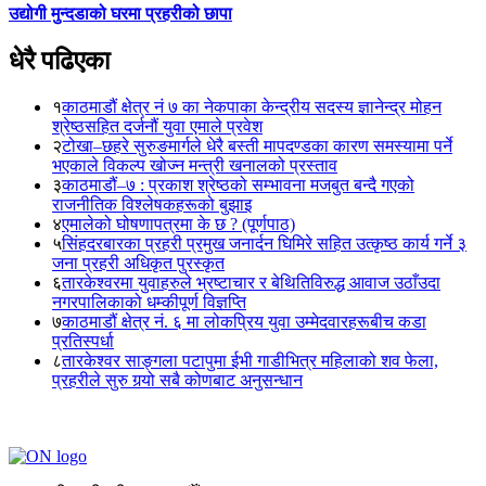
उद्योगी मुन्दडाको घरमा प्रहरीको छापा
धेरै पढिएका
१
काठमाडौं क्षेत्र नं ७ का नेकपाका केन्द्रीय सदस्य ज्ञानेन्द्र मोहन
श्रेष्ठसहित दर्जनौं युवा एमाले प्रवेश
२
टोखा–छहरे सुरुङमार्गले धेरै बस्ती मापदण्डका कारण समस्यामा पर्ने
भएकाले विकल्प खोज्न मन्त्री खनालको प्रस्ताव
३
काठमाडौं–७ : प्रकाश श्रेष्ठको सम्भावना मजबुत बन्दै गएको
राजनीतिक विश्लेषकहरूको बुझाइ
४
एमालेको घोषणापत्रमा के छ ? (पूर्णपाठ)
५
सिंहदरबारका प्रहरी प्रमुख जनार्दन घिमिरे सहित उत्कृष्ठ कार्य गर्ने ३
जना प्रहरी अधिकृत पुरस्कृत
६
तारकेश्वरमा युवाहरुले भ्रष्टाचार र बेथितिविरुद्ध आवाज उठाँउदा
नगरपालिकाको धम्कीपूर्ण विज्ञप्ति
७
काठमाडौं क्षेत्र नं. ६ मा लोकप्रिय युवा उम्मेदवारहरूबीच कडा
प्रतिस्पर्धा
८
तारकेश्वर साङ्गला पटापुमा ईभी गाडीभित्र महिलाको शव फेला,
प्रहरीले सुरु गर्‍यो सबै कोणबाट अनुसन्धान