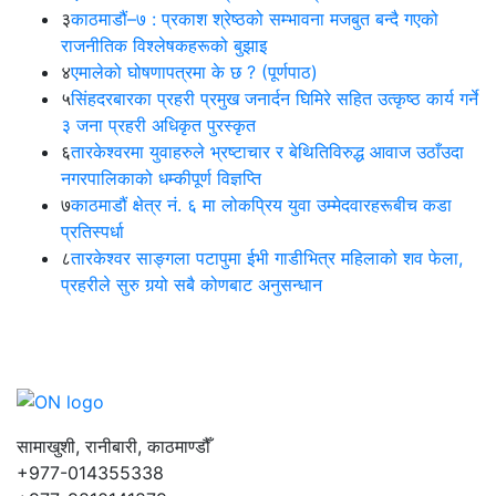
३
काठमाडौं–७ : प्रकाश श्रेष्ठको सम्भावना मजबुत बन्दै गएको
राजनीतिक विश्लेषकहरूको बुझाइ
४
एमालेको घोषणापत्रमा के छ ? (पूर्णपाठ)
५
सिंहदरबारका प्रहरी प्रमुख जनार्दन घिमिरे सहित उत्कृष्ठ कार्य गर्ने
३ जना प्रहरी अधिकृत पुरस्कृत
६
तारकेश्वरमा युवाहरुले भ्रष्टाचार र बेथितिविरुद्ध आवाज उठाँउदा
नगरपालिकाको धम्कीपूर्ण विज्ञप्ति
७
काठमाडौं क्षेत्र नं. ६ मा लोकप्रिय युवा उम्मेदवारहरूबीच कडा
प्रतिस्पर्धा
८
तारकेश्वर साङ्गला पटापुमा ईभी गाडीभित्र महिलाको शव फेला,
प्रहरीले सुरु गर्‍यो सबै कोणबाट अनुसन्धान
सामाखुशी, रानीबारी, काठमाण्डौँ
+977-014355338