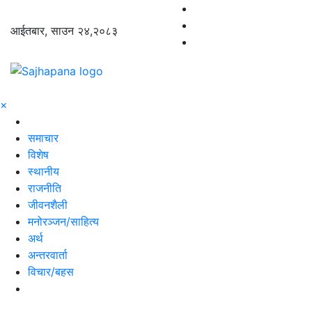
आईतबार, साउन २४,२०८३
×
समाचार
विशेष
स्थानीय
राजनीति
जीवनशैली
मनोरञ्जन/साहित्य
अर्थ
अन्तरवार्ता
विचार/बहस