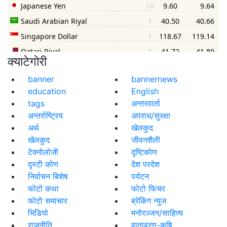
क्याटेगोरी
banner
bannernews
education
English
tags
अन्तरवार्ता
अन्तर्राष्ट्रिय
अपराध/सुरक्षा
अर्थ
खेलकुद
खेलकुद
जीवनशैली
टेक्नोलोजी
दृष्टिकोण
दृस्टी कोण
देश परदेश
निर्वाचन बिशेष
पर्यटन
फोटो कथा
फोटो फिचर
फोटो समाचार
ब्रेकिंग न्युज
भिडियो
मनोरञ्जन/साहित्य
राजनीति
वातावरण-कृषि