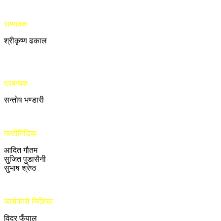
सम्पादक
श्रीकृष्ण ढकाल
प्रबन्धक
सन्तोष भण्डारी
मल्टीमिडिया
आदित गौतम
सुजित पुडासैनी
सुभाष श्रेष्ठ
कार्यकारी निर्देशक
विदुर फुँयाल