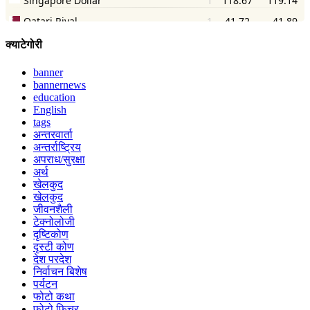
क्याटेगोरी
banner
bannernews
education
English
tags
अन्तरवार्ता
अन्तर्राष्ट्रिय
अपराध/सुरक्षा
अर्थ
खेलकुद
खेलकुद
जीवनशैली
टेक्नोलोजी
दृष्टिकोण
दृस्टी कोण
देश परदेश
निर्वाचन बिशेष
पर्यटन
फोटो कथा
फोटो फिचर