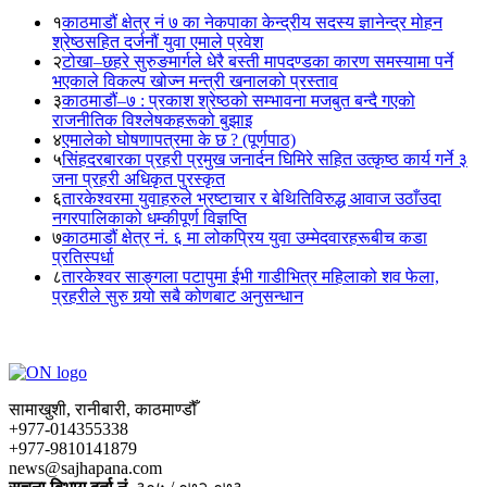
१
काठमाडौं क्षेत्र नं ७ का नेकपाका केन्द्रीय सदस्य ज्ञानेन्द्र मोहन
श्रेष्ठसहित दर्जनौं युवा एमाले प्रवेश
२
टोखा–छहरे सुरुङमार्गले धेरै बस्ती मापदण्डका कारण समस्यामा पर्ने
भएकाले विकल्प खोज्न मन्त्री खनालको प्रस्ताव
३
काठमाडौं–७ : प्रकाश श्रेष्ठको सम्भावना मजबुत बन्दै गएको
राजनीतिक विश्लेषकहरूको बुझाइ
४
एमालेको घोषणापत्रमा के छ ? (पूर्णपाठ)
५
सिंहदरबारका प्रहरी प्रमुख जनार्दन घिमिरे सहित उत्कृष्ठ कार्य गर्ने ३
जना प्रहरी अधिकृत पुरस्कृत
६
तारकेश्वरमा युवाहरुले भ्रष्टाचार र बेथितिविरुद्ध आवाज उठाँउदा
नगरपालिकाको धम्कीपूर्ण विज्ञप्ति
७
काठमाडौं क्षेत्र नं. ६ मा लोकप्रिय युवा उम्मेदवारहरूबीच कडा
प्रतिस्पर्धा
८
तारकेश्वर साङ्गला पटापुमा ईभी गाडीभित्र महिलाको शव फेला,
प्रहरीले सुरु गर्‍यो सबै कोणबाट अनुसन्धान
सामाखुशी, रानीबारी, काठमाण्डौँ
+977-014355338
+977-9810141879
news@sajhapana.com