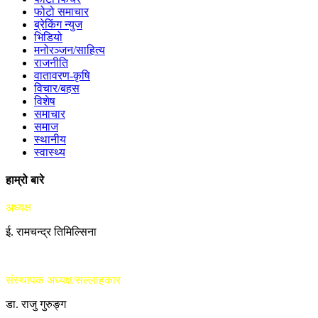
फोटो समाचार
ब्रेकिंग न्युज
भिडियो
मनोरञ्जन/साहित्य
राजनीति
वातावरण-कृषि
विचार/बहस
विशेष
समाचार
समाज
स्थानीय
स्वास्थ्य
हाम्रो बारे
अध्यक्ष
ई. रामचन्द्र तिमिल्सिना
संस्थापक अध्यक्ष/सल्लाहकार
डा. राजु गुरुङ्ग