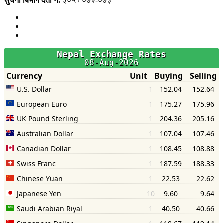
सुचना बिभाग दर्ता नं.
३०५ / ०७२-०७३