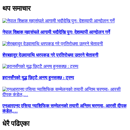
थप समाचार
नेपाल शिक्षक महासंघले आगामी भदौदेखि पुनः देशव्यापी आन्दोलन गर्ने
शेरबहादुर देउवामाथि धरपकड गरे प्रतिरोधमा उत्रने चेतावनी
इरानसँगको युद्ध छिट्टै अन्त्य हुनसक्छ : ट्रम्प
एनआरएनए एसिया प्याशिफिक सम्मेलनको तयारी अन्तिम चरणमा- आरसी दीपक
कंडेल,…
धेरै पढिएका