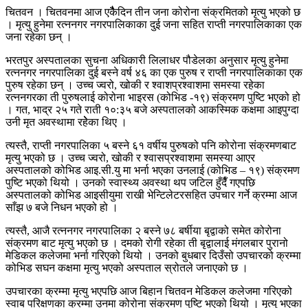
चितवन । चितवनमा आज एकैैैैदिन तीन जना कोरोना संक्रमितको मृत्यु भएको छ
। मृत्यु हुनेमा रत्ननगर नगरपालिकाका दुई जना सहित राप्ती नगरपालिकाका एक
जना रहेका छन् ।
भरतपुर अस्पतालका सुचना अधिकारी लिलाधर पौडेलका अनुसार मृत्यु हुनेमा
रत्ननगर नगरपालिका दुई बस्ने वर्ष ४६ का एक पुरुष र राप्ती नगरपालिकाका एक
पुरुष रहेका छन् । उच्च ज्वरो, खोकी र श्वाशप्रश्वाशमा समस्या रहेका
रत्ननगरका ती पुरुषलाई कोरोना भाइरस (कोभिड -१९) संक्रमण पुष्टि भएको हो
। गत, भाद्र २५ गते राती १०:३५ बजे अस्पतालको आकस्मिक कक्षमा आइपुग्दा
उनी मृत अवस्थामा रहेेेका थिए ।
त्यस्तै, राप्ती नगरपालिका ५ बस्ने ६१ वर्षीय पुरुषको पनि कोरोना संक्रमणबाट
मृत्यु भएको छ । उच्च ज्वरो, खोकी र श्वासप्रश्वाशमा समस्या आएर
अस्पतालको कोभिड आइ.सी.यु मा भर्ना भएका उनलाई (कोभिड – १९) संक्रमण
पुष्टि भएको थियो । उनको स्वास्थ्य अवस्था थप जटिल हुँदैँ गएपछि
अस्पतालको कोभिड आइसीयुमा राखी भेन्टिलेटरसहित उपचार गर्ने क्रम्मा आज
साँझ ७ बजे निधन भएको हो ।
त्यस्तै, आजै रत्ननगर नगरपालिका २ बस्ने ७८ बर्षीया बृद्वाको समेत कोरोना
संक्रमण बाट मृत्यु भएको छ । दमको रोगी रहेका ती बृद्वालाई मंगलबार पुरानो
मेडिकल कलेजमा भर्ना गरिएको थियो । उनको बुधबार दिउँसो उपचारको क्रम्मा
कोभिड सघन कक्षमा मृत्यु भएको अस्पताल स्रोतले जनाएको छ ।
उपचारका क्रम्मा मृत्यु भएपछि आज बिहान चितवन मेडिकल कलेजमा गरिएको
स्वाब परिक्षणका क्रम्मा उनमा कोरोना संक्रमण पुष्टि भएको थियो । मृत्यु भएका