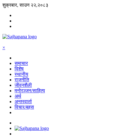
शुक्रबार, साउन २२,२०८३
×
समाचार
विशेष
स्थानीय
राजनीति
जीवनशैली
मनोरञ्जन/साहित्य
अर्थ
अन्तरवार्ता
विचार/बहस