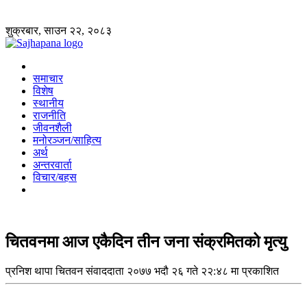
शुक्रबार, साउन २२, २०८३
समाचार
विशेष
स्थानीय
राजनीति
जीवनशैली
मनोरञ्जन/साहित्य
अर्थ
अन्तरवार्ता
विचार/बहस
चितवनमा आज एकैदिन तीन जना संक्रमितको मृत्यु
प्रनिश थापा
चितवन संवाददाता
२०७७ भदौ २६ गते २२:४८ मा प्रकाशित