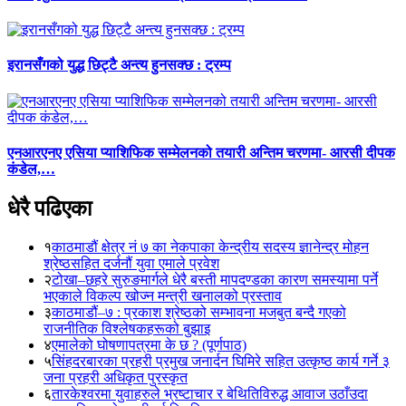
इरानसँगको युद्ध छिट्टै अन्त्य हुनसक्छ : ट्रम्प
एनआरएनए एसिया प्याशिफिक सम्मेलनको तयारी अन्तिम चरणमा- आरसी दीपक
कंडेल,…
धेरै पढिएका
१
काठमाडौं क्षेत्र नं ७ का नेकपाका केन्द्रीय सदस्य ज्ञानेन्द्र मोहन
श्रेष्ठसहित दर्जनौं युवा एमाले प्रवेश
२
टोखा–छहरे सुरुङमार्गले धेरै बस्ती मापदण्डका कारण समस्यामा पर्ने
भएकाले विकल्प खोज्न मन्त्री खनालको प्रस्ताव
३
काठमाडौं–७ : प्रकाश श्रेष्ठको सम्भावना मजबुत बन्दै गएको
राजनीतिक विश्लेषकहरूको बुझाइ
४
एमालेको घोषणापत्रमा के छ ? (पूर्णपाठ)
५
सिंहदरबारका प्रहरी प्रमुख जनार्दन घिमिरे सहित उत्कृष्ठ कार्य गर्ने ३
जना प्रहरी अधिकृत पुरस्कृत
६
तारकेश्वरमा युवाहरुले भ्रष्टाचार र बेथितिविरुद्ध आवाज उठाँउदा