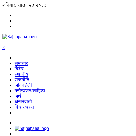
शनिबार, साउन २३,२०८३
×
समाचार
विशेष
स्थानीय
राजनीति
जीवनशैली
मनोरञ्जन/साहित्य
अर्थ
अन्तरवार्ता
विचार/बहस