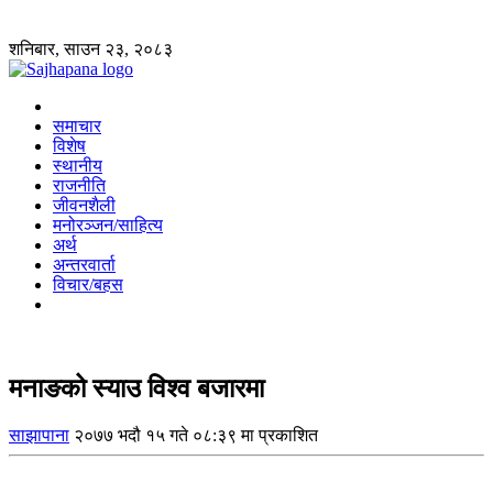
शनिबार, साउन २३, २०८३
समाचार
विशेष
स्थानीय
राजनीति
जीवनशैली
मनोरञ्जन/साहित्य
अर्थ
अन्तरवार्ता
विचार/बहस
मनाङको स्याउ विश्व बजारमा
साझापाना
२०७७ भदौ १५ गते ०८:३९ मा प्रकाशित