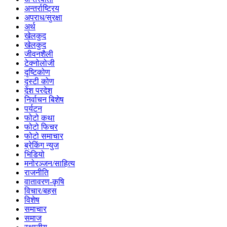
अन्तर्राष्ट्रिय
अपराध/सुरक्षा
अर्थ
खेलकुद
खेलकुद
जीवनशैली
टेक्नोलोजी
दृष्टिकोण
दृस्टी कोण
देश परदेश
निर्वाचन बिशेष
पर्यटन
फोटो कथा
फोटो फिचर
फोटो समाचार
ब्रेकिंग न्युज
भिडियो
मनोरञ्जन/साहित्य
राजनीति
वातावरण-कृषि
विचार/बहस
विशेष
समाचार
समाज