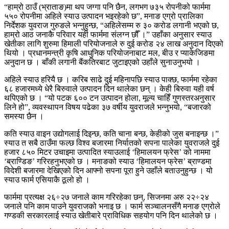
“हाम्रो ठाउँ (भ्राताङ)मा थप जग्गा पनि छैन, लगभग ७३५ रोपनीको फार्ममा
५५० रोपनीमा अहिले स्याउ उत्पादन भइरहेको छ”, मनाङ एग्रो प्रालिका
निर्देशक युवराज गुरुङले भन्नुहुन्छ, “अहिलेसम्म रु ३० करोड लगानी भएको छ,
हाम्रो आठ जनाकै परिवार यही फार्ममा संलग्न छौँ ।” उहाँका अनुसार स्याउ
खेतीका लागि शुरुमा हिमाली परियोजनाले रु दुई करोड २४ लाख अनुदान दिएको
थियो । प्रधानमन्त्री कृषि आधुनिक परियोजनाबाट मल, बीउ र प्याकेजिङमा
अनुदान छ । बाँकी लगानी बैंकतिरबाट जुटाइएको उहाँले सुनाउनुभयो ।
अहिले स्याउ हरियै छ । करिब साढे दुई महिनापछि स्याउ पाक्छ, फार्ममा रहेका
६८ हजारमध्ये धेरै बिरुवाले उत्पादन दिन थालेका छन् । केही बिरुवा यही वर्ष
थपिएको छ । “यो पटक ६०० टन उत्पादन होला, मूल्य चाहिँ गुणस्तरअनुसार
लिने हो”, व्यवस्थापन विषय पढेका ३७ वर्षीय युवराजले भन्नुभयो, “बजारको
समस्या छैन ।
कति स्याउ वाइन उद्योगलाई दिइन्छ, कति चाना बन्छ, केहीको जुस बनाइन्छ ।”
स्याउ त सबै ठाउँमा फल्छ विश्व बजारमा निर्यातको सपना पालेका युवराजले दुई
हजार ८५० मिटर उचाइमा उत्पादित स्याउलाई ‘हिमालयन फ्रेस’ को नाममा
‘ब्राण्डिङ’ गरिरहनुभएको छ । मनाङको स्याउ ‘हिमालयन फ्रेस’ ब्राण्डमा
विदेशी बजारमा देखिएको दिन आफ्नो सपना पूरा हुने उहाँले बताउनुहुन्छ । यो
स्याउ फार्म एसियाकै ठूलो हो ।
फार्ममा प्रत्यक्ष २६÷२७ जनाले काम गरिरहेका छन्, सिजनमा अरु २२÷२४
जनाले पनि काम पाउने युवराजको भनाइ छ । फार्म सञ्चालनसँगै मनाङ एग्रोले
गण्डकी सरकारलाई स्याउ खेतीबारे प्राविधिक सहयोग पनि दिन थालेको छ ।