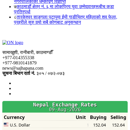
नगरपालिकाको धम्कीपूर्ण विज्ञप्ति
७
काठमाडौं क्षेत्र नं. ६ मा लोकप्रिय युवा उम्मेदवारहरूबीच कडा
प्रतिस्पर्धा
८
तारकेश्वर साङ्गला पटापुमा ईभी गाडीभित्र महिलाको शव फेला,
प्रहरीले सुरु गर्‍यो सबै कोणबाट अनुसन्धान
सामाखुशी, रानीबारी, काठमाण्डौँ
+977-014355338
+977-9810141879
news@sajhapana.com
सुचना बिभाग दर्ता नं.
३०५ / ०७२-०७३