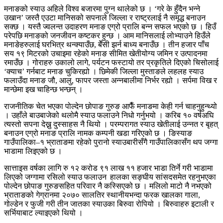
मनाङको स्याउ अहिले विश्व बजारमा पुग्न थालेको छ । ‘गरे के हुँदैन भन्ने
उखान’ जस्तै एउटा मानिसको सपनाले जिल्ला र राष्ट्रलाई नै समृद्ध बनाउन
सक्छ । यस्तै ज्वलन्त उदाहरण मनाङ एग्रो प्रालि बन्न सफल भएको छ । हिउँ
परेपछि मनाङको जनजीवन कष्टकर हुन्छ । आम मानिसलाई लोभ्याउने हिउँले
मनाङेहरुलाई घरभित्र थन्क्याउँछ, बेँसी झर्न बाध्य बनाउँछ । तीन हजार पाँच
सय १९ मिटरको उचाइमा रहेको मनाङ सीमित खेतीयोग्य जमिन र उत्पादनमा
रमाउँछ । गोराहरु उकालो लागे, पर्यटन फस्टायो तर प्रकृतिले दिएको चिसोलाई
‘क्याच’ गर्नबाट मनाङ चुकिरह्यो । छिमेकी जिल्ला मुस्ताङले लहलह स्याउ
फलाउँदा मनाङ जौ, आलु, फापर जस्ता अन्नबालीमा निर्भर रह्यो । सर्पमा विख र
मान्छेमा इख चाहिन्छ भन्छन् ।
राजनीतिक चेत भएका पोल्देन छोपाङ गुरुङ आफैँ मनाङमा केही गर्न चाहनुहुन्थ्यो
। उहाँले बाउबाजेको थलोमै स्याउ फलाउने निधो गर्नुभयो । करिब १० वर्षअघि
त्यस्तो सपना देख्नु दुस्साहस नै थियो । परम्परागत स्याउ खेतीलाई उन्नत र बृहत्
बनाउन एग्रो मनाङ प्रालि नामक कम्पनी खडा गरिएको छ । ङिस्याङ
गाउँपालिका–१ भ्राताङमा रहेको पुरानो स्याउबारीसँगै गाउँपालिकासँग थप जग्गा
भाडामा लिइएको छ ।
सात्ताइस वर्षका लागि रु १२ करोड ९१ लाख ११ हजार भाडा तिर्ने गरी भाडामा
लिएको जग्गामा रसिलो स्याउ फलाउन हालका सङ्घीय सांसदसमेत रहनुभएका
पोल्देन छोपाङ गुरुङसहित परिवार नै कस्सिएको छ । मलिलो माटो नै नभएको
भ्राताङको गेग्रानमा २०७० सालतिर स्थानीयभन्दा फरक खालका गाला,
गोल्डेन र फुजी गरी तीन जातका स्याउका बिरुवा रोपियो । बिरुवाहरु इटाली र
सर्भियाबाट ल्याइएको थियो ।