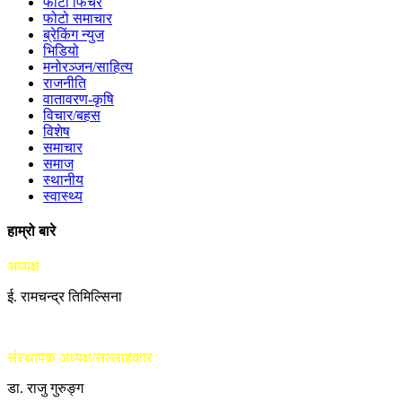
फोटो फिचर
फोटो समाचार
ब्रेकिंग न्युज
भिडियो
मनोरञ्जन/साहित्य
राजनीति
वातावरण-कृषि
विचार/बहस
विशेष
समाचार
समाज
स्थानीय
स्वास्थ्य
हाम्रो बारे
अध्यक्ष
ई. रामचन्द्र तिमिल्सिना
संस्थापक अध्यक्ष/सल्लाहकार
डा. राजु गुरुङ्ग