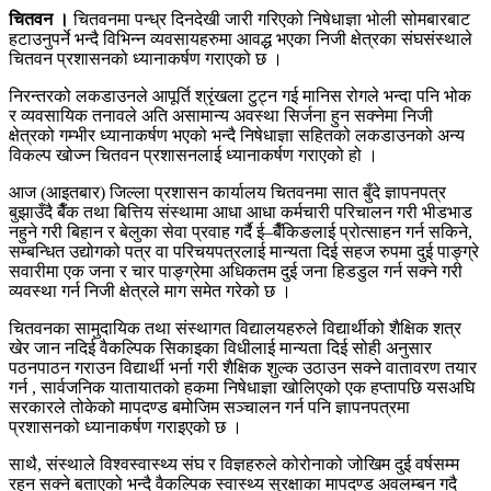
चितवन ।
चितवनमा पन्ध्र दिनदेखी जारी गरिएको निषेधाज्ञा भोली सोमबारबाट
हटाउनुपर्ने भन्दै विभिन्न व्यवसायहरुमा आवद्ध भएका निजी क्षेत्रका संघसंस्थाले
चितवन प्रशासनको ध्यानाकर्षण गराएको छ ।
निरन्तरको लकडाउनले आपूर्ति श्रृंखला टुट्न गई मानिस रोगले भन्दा पनि भोक
र व्यवसायिक तनावले अति असामान्य अवस्था सिर्जना हुन सक्नेमा निजी
क्षेत्रको गम्भीर ध्यानाकर्षण भएको भन्दै निषेधाज्ञा सहितको लकडाउनको अन्य
विकल्प खोज्न चितवन प्रशासनलाई ध्यानाकर्षण गराएको हो ।
आज (आइतबार) जिल्ला प्रशासन कार्यालय चितवनमा सात बुँदे ज्ञापनपत्र
बुझाउँदै बैँक तथा बित्तिय संस्थामा आधा आधा कर्मचारी परिचालन गरी भीडभाड
नहुने गरी बिहान र बेलुका सेवा प्रवाह गर्दै ई–बैँकिङलाई प्रोत्साहन गर्न सकिने,
सम्बन्धित उद्योगको पत्र वा परिचयपत्रलाई मान्यता दिई सहज रुपमा दुई पाङ्ग्रे
सवारीमा एक जना र चार पाङ्ग्रेमा अधिकतम दुई जना हिडडुल गर्न सक्ने गरी
व्यवस्था गर्न निजी क्षेत्रले माग समेत गरेको छ ।
चितवनका सामुदायिक तथा संस्थागत विद्यालयहरुले विद्यार्थीको शैक्षिक शत्र
खेर जान नदिई वैकल्पिक सिकाइका विधीलाई मान्यता दिई सोही अनुसार
पठनपाठन गराउन विद्यार्थी भर्ना गरी शैक्षिक शुल्क उठाउन सक्ने वातावरण तयार
गर्न , सार्वजनिक यातायातको हकमा निषेधाज्ञा खोलिएको एक हप्तापछि यसअघि
सरकारले तोकेको मापदण्ड बमोजिम सञ्चालन गर्न पनि ज्ञापनपत्रमा
प्रशासनको ध्यानाकर्षण गराइएको छ ।
साथै, संस्थाले विश्वस्वास्थ्य संघ र विज्ञहरुले कोरोनाको जोखिम दुई वर्षसम्म
रहन सक्ने बताएको भन्दै वैकल्पिक स्वास्थ्य सुरक्षाका मापदण्ड अवलम्बन गदै