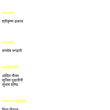
सम्पादक
श्रीकृष्ण ढकाल
प्रबन्धक
सन्तोष भण्डारी
मल्टीमिडिया
आदित गौतम
सुजित पुडासैनी
सुभाष श्रेष्ठ
कार्यकारी निर्देशक
विदुर फुँयाल