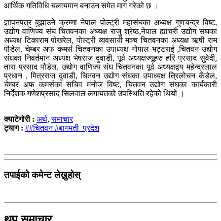
आर्थिक गतिविधि चलायमान बनाउन समेत माग गरेको छ ।
ज्ञापनपत्र बुझाउने क्रम्मा नेपाल पोल्ट्री महासंघका अध्यक्ष गुणचन्द्र विष्ट,
उद्योग वाणिज्य संघ चितवनका अध्यक्ष राजु श्रेष्ठ,नेपाल ह्याचरी उद्योग संघका
अध्यक्ष टिकाराम पोखरेल, पोल्ट्री व्यवसायी मञ्च चितवनका अध्यक्ष ऋषी राम
पौडेल, चेम्बर अफ कमर्स चितवनका उपाध्यक्ष गोपाल भट्टराई ,चितवन उद्योग
संघका निवर्तमान अध्यक्ष भेषराज दुवाडी, पूर्व अध्यक्षज्यूहरु हरि प्रसाद सुवेदी,
तारा प्रसाद पौडेल, उद्योग वाणिज्य संघ चितवनका पूर्व अध्यक्षद्वय महेन्द्रलाल
प्रधान , मित्रराज दुवाडी, चितवन उद्योग संघका उपाध्यक्ष त्रिलोचन कँडेल,
चेम्बर अफ कमर्सका सचिव मनोज विष्ट, चितवन उद्योग संघका कार्यकारी
निर्देशक गणेशप्रसाद सिलवाल लगायतको उपस्थिति रहेको थियो ।
क्याटेगोरी :
अर्थ
,
समाचार
ट्याग :
##चितवन #बागमती_प्रदेश
तपाईको कमेन्ट लेख्नुहोस्
थप समाचार