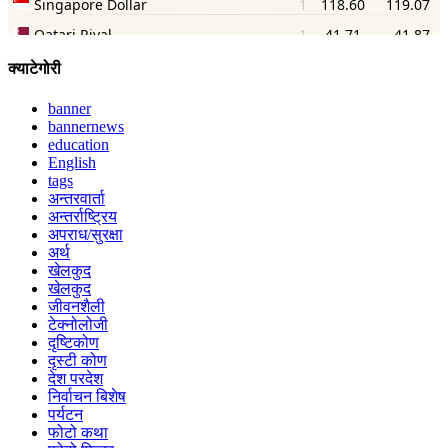
क्याटेगोरी
banner
bannernews
education
English
tags
अन्तरवार्ता
अन्तर्राष्ट्रिय
अपराध/सुरक्षा
अर्थ
खेलकुद
खेलकुद
जीवनशैली
टेक्नोलोजी
दृष्टिकोण
दृस्टी कोण
देश परदेश
निर्वाचन बिशेष
पर्यटन
फोटो कथा