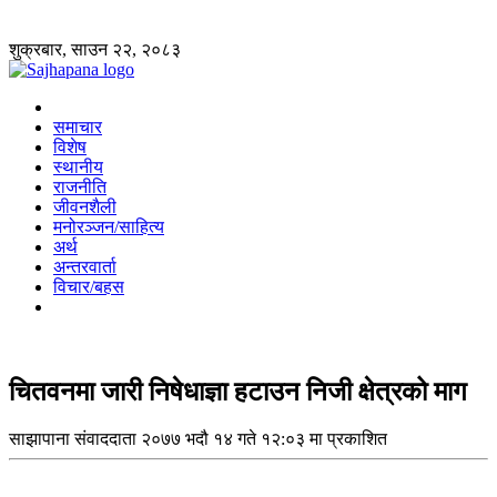
शुक्रबार, साउन २२, २०८३
समाचार
विशेष
स्थानीय
राजनीति
जीवनशैली
मनोरञ्जन/साहित्य
अर्थ
अन्तरवार्ता
विचार/बहस
चितवनमा जारी निषेधाज्ञा हटाउन निजी क्षेत्रको माग
साझापाना संवाददाता
२०७७ भदौ १४ गते १२:०३ मा प्रकाशित