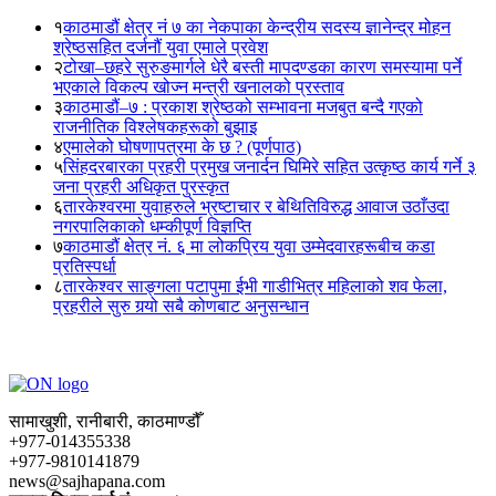
१
काठमाडौं क्षेत्र नं ७ का नेकपाका केन्द्रीय सदस्य ज्ञानेन्द्र मोहन
श्रेष्ठसहित दर्जनौं युवा एमाले प्रवेश
२
टोखा–छहरे सुरुङमार्गले धेरै बस्ती मापदण्डका कारण समस्यामा पर्ने
भएकाले विकल्प खोज्न मन्त्री खनालको प्रस्ताव
३
काठमाडौं–७ : प्रकाश श्रेष्ठको सम्भावना मजबुत बन्दै गएको
राजनीतिक विश्लेषकहरूको बुझाइ
४
एमालेको घोषणापत्रमा के छ ? (पूर्णपाठ)
५
सिंहदरबारका प्रहरी प्रमुख जनार्दन घिमिरे सहित उत्कृष्ठ कार्य गर्ने ३
जना प्रहरी अधिकृत पुरस्कृत
६
तारकेश्वरमा युवाहरुले भ्रष्टाचार र बेथितिविरुद्ध आवाज उठाँउदा
नगरपालिकाको धम्कीपूर्ण विज्ञप्ति
७
काठमाडौं क्षेत्र नं. ६ मा लोकप्रिय युवा उम्मेदवारहरूबीच कडा
प्रतिस्पर्धा
८
तारकेश्वर साङ्गला पटापुमा ईभी गाडीभित्र महिलाको शव फेला,
प्रहरीले सुरु गर्‍यो सबै कोणबाट अनुसन्धान
सामाखुशी, रानीबारी, काठमाण्डौँ
+977-014355338
+977-9810141879
news@sajhapana.com