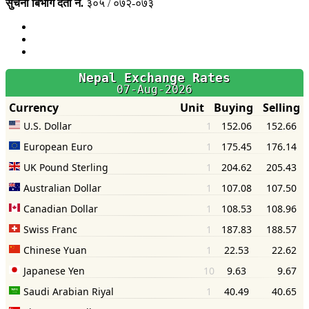
सुचना बिभाग दर्ता नं.
३०५ / ०७२-०७३