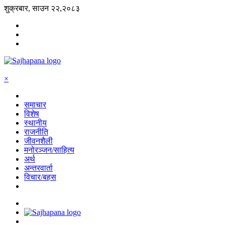
शुक्रबार, साउन २२,२०८३
×
समाचार
विशेष
स्थानीय
राजनीति
जीवनशैली
मनोरञ्जन/साहित्य
अर्थ
अन्तरवार्ता
विचार/बहस