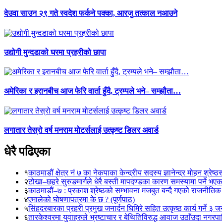
देउवा साउन २९ गते स्वदेश फर्कने पक्का, आरजु तत्काल नआउने
उद्योगी मुन्दडाको घरमा प्रहरीको छापा
अमेरिका र इरानबीच आज फेरि वार्ता हुँदै, ट्रम्पले भने– सम्झौता…
लगातार तेस्रो वर्ष मनराम मोटर्सलाई उत्कृष्ट डिलर अवार्ड
धेरै पढिएका
१
काठमाडौं क्षेत्र नं ७ का नेकपाका केन्द्रीय सदस्य ज्ञानेन्द्र मोहन श्रेष्ठ
२
टोखा–छहरे सुरुङमार्गले धेरै बस्ती मापदण्डका कारण समस्यामा पर्ने भए
३
काठमाडौं–७ : प्रकाश श्रेष्ठको सम्भावना मजबुत बन्दै गएको राजनीतिक
४
एमालेको घोषणापत्रमा के छ ? (पूर्णपाठ)
५
सिंहदरबारका प्रहरी प्रमुख जनार्दन घिमिरे सहित उत्कृष्ठ कार्य गर्ने ३ 
६
तारकेश्वरमा युवाहरुले भ्रष्टाचार र बेथितिविरुद्ध आवाज उठाँउदा नगरपालि