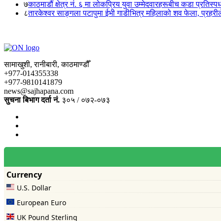
७
काठमाडौं क्षेत्र नं. ६ मा लोकप्रिय युवा उम्मेदवारहरूबीच कडा प्रतिस्पर्
८
तारकेश्वर साङ्गला पटापुमा ईभी गाडीभित्र महिलाको शव फेला, प्रहरीले
सामाखुशी, रानीबारी, काठमाण्डौँ
+977-014355338
+977-9810141879
news@sajhapana.com
सुचना बिभाग दर्ता नं.
३०५ / ०७२-०७३