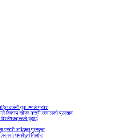
सहित दर्जनौं युवा एमाले प्रवेश
काले विकल्प खोज्न मन्त्री खनालको प्रस्ताव
 विश्लेषकहरूको बुझाइ
जना प्रहरी अधिकृत पुरस्कृत
काको धम्कीपूर्ण विज्ञप्ति