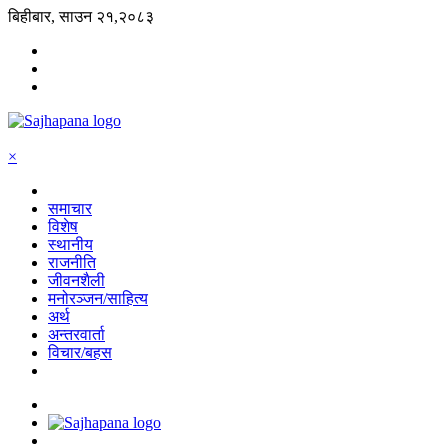
बिहीबार, साउन २१,२०८३
×
समाचार
विशेष
स्थानीय
राजनीति
जीवनशैली
मनोरञ्जन/साहित्य
अर्थ
अन्तरवार्ता
विचार/बहस