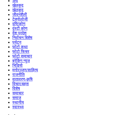
अर्थ
खेलकुद
खेलकुद
जीवनशैली
टेक्नोलोजी
दृष्टिकोण
दृस्टी कोण
देश परदेश
निर्वाचन बिशेष
पर्यटन
फोटो कथा
फोटो फिचर
फोटो समाचार
ब्रेकिंग न्युज
भिडियो
मनोरञ्जन/साहित्य
राजनीति
वातावरण-कृषि
विचार/बहस
विशेष
समाचार
समाज
स्थानीय
स्वास्थ्य