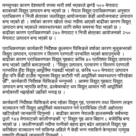
मनसुनका कारण देशव्यापी रुपमा भारी वर्षा भएकाले झण्डै ५०० मेगावाट
बराबरको विद्युत् उत्पादन बन्द भएको छ । नेपाल विद्युत् प्राधिकरणका अनुसार
प्राधिकरण र निजी क्षेत्रका जलविद्युत् आयोजनाका केही आयोजनाबाट उत्पादन
बन्द भएको हो । वर्षाका कारण खोला तथा नदीमा आएको बाढीका कारण विद्युत्
उत्पादन बन्द भएकाले व्यवस्थापनका लागि समेत समस्या पैदा भएको छ ।
बाढीका कारण प्राधिकरणको २४० मेगावाट र निजी क्षेत्रका आयोजनको २५०
मेगावाट उत्पादन बन्द भएको छ ।
प्राधिकरणका कार्यकारी निर्देशक कुलमान घिसिङले वर्षाका कारण मुलुकभरको
विद्युत् उत्पादन, प्रसारण र वितरण प्रणाली प्रभावित भएको बताउनुभयो ।
बाढीका कारण प्राधिकरणका विद्युत् गृहबाट करिब ४० प्रतिशत विद्युत् उत्पादन
बन्द भएको उहाँले बताउनुभयो । “विद्युत् उत्पादन, प्रसारण र वितरण प्रणाली
प्रभावित हुँदा विद्युत् आपूर्तिमा गडबढी भएको छ, करिब ५०० मेगावाट उत्पादन
हुँदा पनि केही ठाउँमा न्यूनतम विद्युत् कटौती गरी आपूर्तिको व्यवस्थापन गरिरहेका
छौँ”, कार्यकारी निर्देशक घिसिङले भन्नुभयो । आफ्ना विद्युत् गृहबाट विद्युत्
उत्पादन बन्द भएपछि कटैया, ढल्केबरबाट थप विद्युत् आयात गरी आपूर्तिको
बन्दोबस्ती भइरहेको उहाँको भनाइ छ ।
कार्यकारी निर्देशक घिसिङले बन्द रहेका विद्युत् गृह, प्रसारण तथा वितरण लाइन
सञ्चालन गरी विद्युत् आपूर्तिको व्यवस्थापन गर्न प्राविधिक टोली अहोरात्र
खटिरहेको जानकारी दिनुभयो । बाढीका कारण नेपालकै हालसम्मकै सबैभन्दा
ठूलो १४४ मेगावाटको कालीगण्डकी ‘ए’ विद्युत गृह आज बिहान ८ बजेदेखि बन्द
भएको छ । कालीगण्डकी नदीमा पानीको बहाव झन् बढेर आएकाले विद्युत् गृह
कतिबेला सञ्चालन गर्न सकिन्छ अहिले नै केही भन्न नसकिने केन्द्रका प्रमुख
पशुपति गौतमले जानकारी दिनुभयो ।