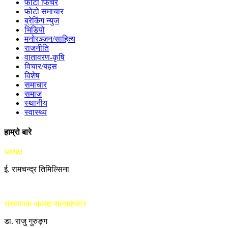
फोटो फिचर
फोटो समाचार
ब्रेकिंग न्युज
भिडियो
मनोरञ्जन/साहित्य
राजनीति
वातावरण-कृषि
विचार/बहस
विशेष
समाचार
समाज
स्थानीय
स्वास्थ्य
हाम्रो बारे
अध्यक्ष
ई. रामचन्द्र तिमिल्सिना
संस्थापक अध्यक्ष/सल्लाहकार
डा. राजु गुरुङ्ग