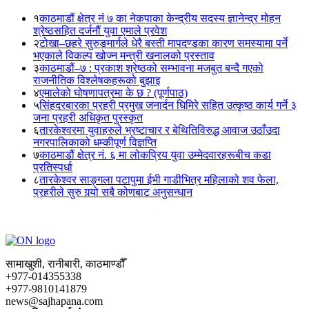
१
काठमाडौं क्षेत्र नं ७ का नेकपाका केन्द्रीय सदस्य ज्ञानेन्द्र मोहन
श्रेष्ठसहित दर्जनौं युवा एमाले प्रवेश
२
टोखा–छहरे सुरुङमार्गले धेरै बस्ती मापदण्डका कारण समस्यामा पर्ने
भएकाले विकल्प खोज्न मन्त्री खनालको प्रस्ताव
३
काठमाडौं–७ : प्रकाश श्रेष्ठको सम्भावना मजबुत बन्दै गएको
राजनीतिक विश्लेषकहरूको बुझाइ
४
एमालेको घोषणापत्रमा के छ ? (पूर्णपाठ)
५
सिंहदरबारका प्रहरी प्रमुख जनार्दन घिमिरे सहित उत्कृष्ठ कार्य गर्ने ३
जना प्रहरी अधिकृत पुरस्कृत
६
तारकेश्वरमा युवाहरुले भ्रष्टाचार र बेथितिविरुद्ध आवाज उठाँउदा
नगरपालिकाको धम्कीपूर्ण विज्ञप्ति
७
काठमाडौं क्षेत्र नं. ६ मा लोकप्रिय युवा उम्मेदवारहरूबीच कडा
प्रतिस्पर्धा
८
तारकेश्वर साङ्गला पटापुमा ईभी गाडीभित्र महिलाको शव फेला,
प्रहरीले सुरु गर्‍यो सबै कोणबाट अनुसन्धान
सामाखुशी, रानीबारी, काठमाण्डौँ
+977-014355338
+977-9810141879
news@sajhapana.com