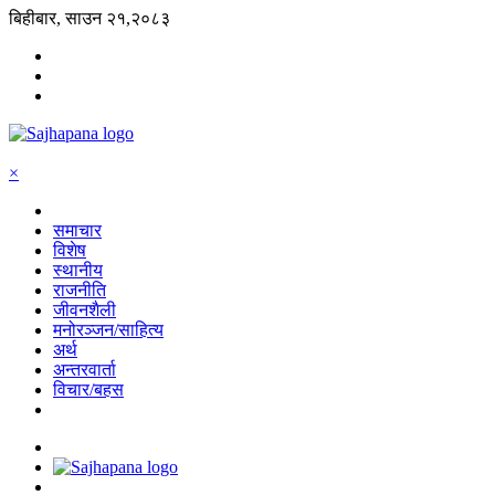
बिहीबार, साउन २१,२०८३
×
समाचार
विशेष
स्थानीय
राजनीति
जीवनशैली
मनोरञ्जन/साहित्य
अर्थ
अन्तरवार्ता
विचार/बहस