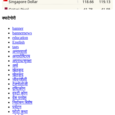
क्याटेगोरी
banner
bannernews
education
English
tags
अन्तरवार्ता
अन्तर्राष्ट्रिय
अपराध/सुरक्षा
अर्थ
खेलकुद
खेलकुद
जीवनशैली
टेक्नोलोजी
दृष्टिकोण
दृस्टी कोण
देश परदेश
निर्वाचन बिशेष
पर्यटन
फोटो कथा