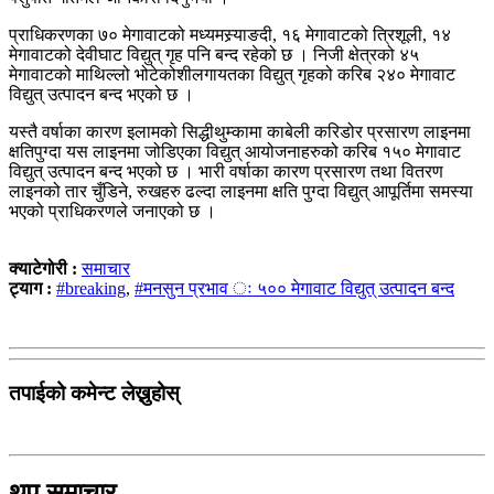
प्राधिकरणका ७० मेगावाटको मध्यमस्र्याङदी, १६ मेगावाटको त्रिशूली, १४
मेगावाटको देवीघाट विद्युत् गृह पनि बन्द रहेको छ । निजी क्षेत्रको ४५
मेगावाटको माथिल्लो भोटेकोशीलगायतका विद्युत् गृहको करिब २४० मेगावाट
विद्युत् उत्पादन बन्द भएको छ ।
यस्तै वर्षाका कारण इलामको सिद्धीथुम्कामा काबेली करिडोर प्रसारण लाइनमा
क्षतिपुग्दा यस लाइनमा जोडिएका विद्युत् आयोजनाहरुको करिब १५० मेगावाट
विद्युत् उत्पादन बन्द भएको छ । भारी वर्षाका कारण प्रसारण तथा वितरण
लाइनको तार चुँडिने, रुखहरु ढल्दा लाइनमा क्षति पुग्दा विद्युत् आपूर्तिमा समस्या
भएको प्राधिकरणले जनाएको छ ।
क्याटेगोरी :
समाचार
ट्याग :
#breaking
,
#मनसुन प्रभाव ः ५०० मेगावाट विद्युत् उत्पादन बन्द
तपाईको कमेन्ट लेख्नुहोस्
थप समाचार