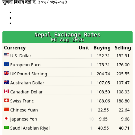
सुचना बिभाग दर्ता नं.
३०५ / ०७२-०७३