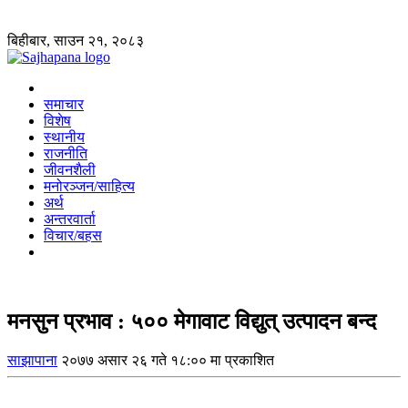
बिहीबार, साउन २१, २०८३
समाचार
विशेष
स्थानीय
राजनीति
जीवनशैली
मनोरञ्जन/साहित्य
अर्थ
अन्तरवार्ता
विचार/बहस
मनसुन प्रभाव : ५०० मेगावाट विद्युत् उत्पादन बन्द
साझापाना
२०७७ असार २६ गते १८:०० मा प्रकाशित