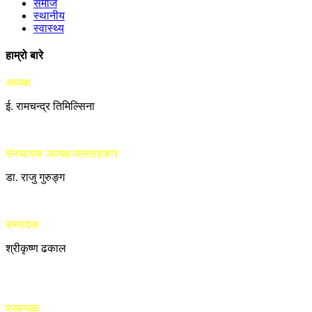
समाज
स्थानीय
स्वास्थ्य
हाम्रो बारे
अध्यक्ष
ई. रामचन्द्र तिमिल्सिना
संस्थापक अध्यक्ष/सल्लाहकार
डा. राजु गुरुङ्ग
सम्पादक
श्रीकृष्ण ढकाल
प्रबन्धक