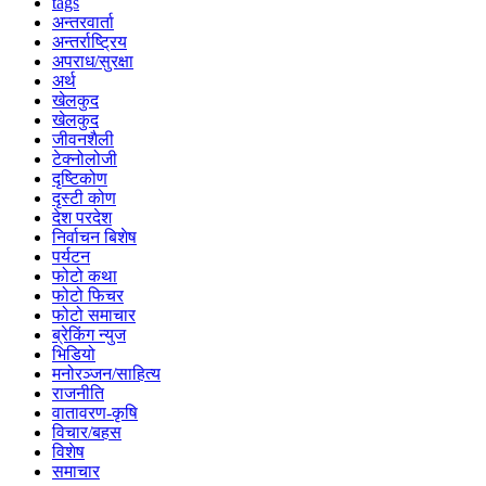
tags
अन्तरवार्ता
अन्तर्राष्ट्रिय
अपराध/सुरक्षा
अर्थ
खेलकुद
खेलकुद
जीवनशैली
टेक्नोलोजी
दृष्टिकोण
दृस्टी कोण
देश परदेश
निर्वाचन बिशेष
पर्यटन
फोटो कथा
फोटो फिचर
फोटो समाचार
ब्रेकिंग न्युज
भिडियो
मनोरञ्जन/साहित्य
राजनीति
वातावरण-कृषि
विचार/बहस
विशेष
समाचार