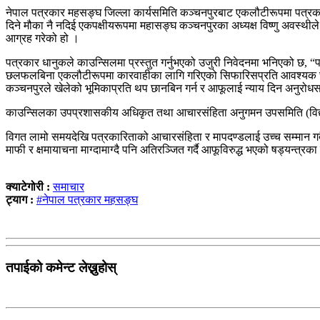
नेपाल पत्रकार महसङ्घ जिल्ला कार्यसमिति कञ्चनपुरबाट एकलौटीरूपमा पत्रका
दिने मौका नै नदिई एकपक्षीयरूपमा महासङ्घ कञ्चनपुरका अध्यक्ष विष्णु अवस्थ
आग्रह गरेको हो ।
पत्रकार धानुकले काउन्सिलमा प्रस्तुत गर्नुभएको उजुरी निवेदनमा भनिएको छ, 
छलफलबिना एकलौटीरूपमा कारवाहीका लागि गरिएको सिफारिसप्रति आवश्यक छानबिन 
कञ्चनपुरले खेलेको भूमिकाप्रति थप छानबिन गर्न र आफूलाई न्याय दिन अनुरोधस
काउन्सिलका उपप्रशासकीय अधिकृत तथा आचारसंहिता अनुगमन उपसमिति (विद्यु
विगत लामो समयदेखि पत्रकारिताको आचारसंहिता र मापदण्डलाई उच्च सम्मान गर्दै व
माफी र क्षमायाचना माग्दामाग्दै पनि अतिरञ्जित गर्दै आफूविरुद्ध भएको षड्यन्त
क्याटेगोरी :
समाचार
ट्याग :
#नेपाल पत्रकार महसङ्घ
तपाईको कमेन्ट लेख्नुहोस्