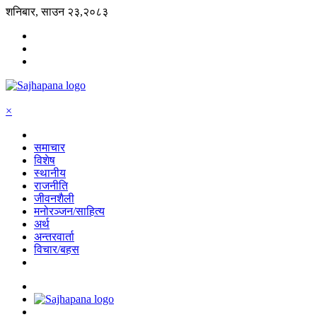
शनिबार, साउन २३,२०८३
×
समाचार
विशेष
स्थानीय
राजनीति
जीवनशैली
मनोरञ्जन/साहित्य
अर्थ
अन्तरवार्ता
विचार/बहस