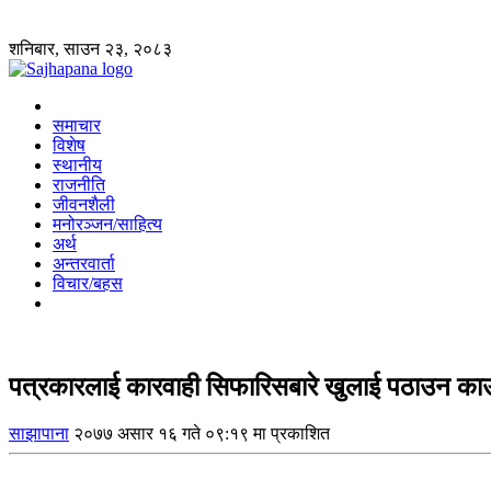
शनिबार, साउन २३, २०८३
समाचार
विशेष
स्थानीय
राजनीति
जीवनशैली
मनोरञ्जन/साहित्य
अर्थ
अन्तरवार्ता
विचार/बहस
पत्रकारलाई कारवाही सिफारिसबारे खुलाई पठाउन का
साझापाना
२०७७ असार १६ गते ०९:१९ मा प्रकाशित