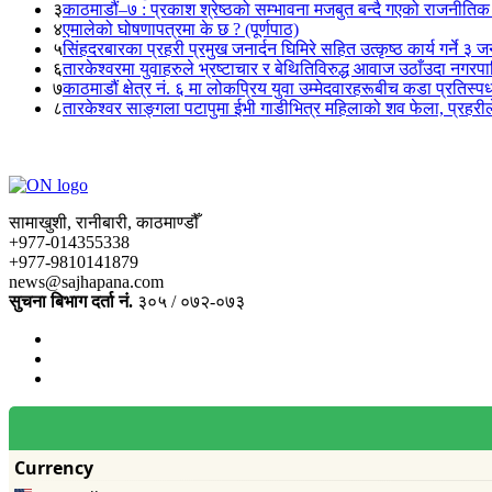
३
काठमाडौं–७ : प्रकाश श्रेष्ठको सम्भावना मजबुत बन्दै गएको राजनीतिक
४
एमालेको घोषणापत्रमा के छ ? (पूर्णपाठ)
५
सिंहदरबारका प्रहरी प्रमुख जनार्दन घिमिरे सहित उत्कृष्ठ कार्य गर्ने ३ 
६
तारकेश्वरमा युवाहरुले भ्रष्टाचार र बेथितिविरुद्ध आवाज उठाँउदा नगरपालि
७
काठमाडौं क्षेत्र नं. ६ मा लोकप्रिय युवा उम्मेदवारहरूबीच कडा प्रतिस्पर्
८
तारकेश्वर साङ्गला पटापुमा ईभी गाडीभित्र महिलाको शव फेला, प्रहरीले
सामाखुशी, रानीबारी, काठमाण्डौँ
+977-014355338
+977-9810141879
news@sajhapana.com
सुचना बिभाग दर्ता नं.
३०५ / ०७२-०७३