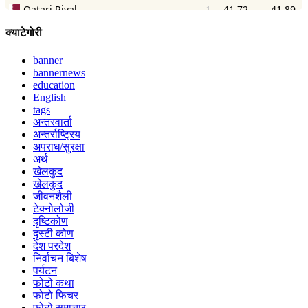
क्याटेगोरी
banner
bannernews
education
English
tags
अन्तरवार्ता
अन्तर्राष्ट्रिय
अपराध/सुरक्षा
अर्थ
खेलकुद
खेलकुद
जीवनशैली
टेक्नोलोजी
दृष्टिकोण
दृस्टी कोण
देश परदेश
निर्वाचन बिशेष
पर्यटन
फोटो कथा
फोटो फिचर
फोटो समाचार