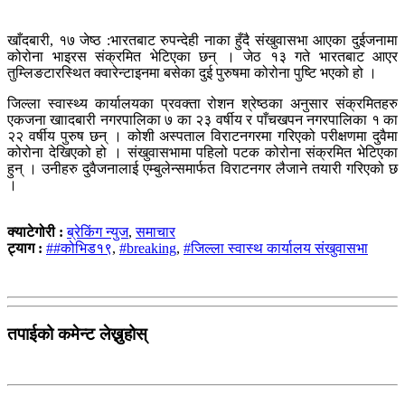
खाँदबारी, १७ जेष्ठ :भारतबाट रुपन्देही नाका हुँदै संखुवासभा आएका दुईजनामा
कोरोना भाइरस संक्रमित भेटिएका छन् । जेठ १३ गते भारतबाट आएर
तुम्लिङटारस्थित क्वारेन्टाइनमा बसेका दुई पुरुषमा कोरोना पुष्टि भएको हो ।
जिल्ला स्वास्थ्य कार्यालयका प्रवक्ता रोशन श्रेष्ठका अनुसार संक्रमितहरु
एकजना खाादबारी नगरपालिका ७ का २३ वर्षीय र पाँचखपन नगरपालिका १ का
२२ वर्षीय पुरुष छन् । कोशी अस्पताल विराटनगरमा गरिएको परीक्षणमा दुवैमा
कोरोना देखिएको हो । संखुवासभामा पहिलो पटक कोरोना संक्रमित भेटिएका
हुन् । उनीहरु दुवैजनालाई एम्बुलेन्समार्फत विराटनगर लैजाने तयारी गरिएको छ
।
क्याटेगोरी :
ब्रेकिंग न्युज
,
समाचार
ट्याग :
##कोभिड१९
,
#breaking
,
#जिल्ला स्वास्थ कार्यालय संखुवासभा
तपाईको कमेन्ट लेख्नुहोस्