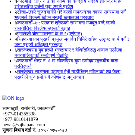
१
काठमाडौं क्षेत्र नं ७ का नेकपाका केन्द्रीय सदस्य ज्ञानेन्द्र मोहन
श्रेष्ठसहित दर्जनौं युवा एमाले प्रवेश
२
टोखा–छहरे सुरुङमार्गले धेरै बस्ती मापदण्डका कारण समस्यामा पर्ने
भएकाले विकल्प खोज्न मन्त्री खनालको प्रस्ताव
३
काठमाडौं–७ : प्रकाश श्रेष्ठको सम्भावना मजबुत बन्दै गएको
राजनीतिक विश्लेषकहरूको बुझाइ
४
एमालेको घोषणापत्रमा के छ ? (पूर्णपाठ)
५
सिंहदरबारका प्रहरी प्रमुख जनार्दन घिमिरे सहित उत्कृष्ठ कार्य गर्ने ३
जना प्रहरी अधिकृत पुरस्कृत
६
तारकेश्वरमा युवाहरुले भ्रष्टाचार र बेथितिविरुद्ध आवाज उठाँउदा
नगरपालिकाको धम्कीपूर्ण विज्ञप्ति
७
काठमाडौं क्षेत्र नं. ६ मा लोकप्रिय युवा उम्मेदवारहरूबीच कडा
प्रतिस्पर्धा
८
तारकेश्वर साङ्गला पटापुमा ईभी गाडीभित्र महिलाको शव फेला,
प्रहरीले सुरु गर्‍यो सबै कोणबाट अनुसन्धान
सामाखुशी, रानीबारी, काठमाण्डौँ
+977-014355338
+977-9810141879
news@sajhapana.com
सुचना बिभाग दर्ता नं.
३०५ / ०७२-०७३