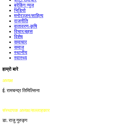
ब्रेकिंग न्युज
भिडियो
मनोरञ्जन/साहित्य
राजनीति
वातावरण-कृषि
विचार/बहस
विशेष
समाचार
समाज
स्थानीय
स्वास्थ्य
हाम्रो बारे
अध्यक्ष
ई. रामचन्द्र तिमिल्सिना
संस्थापक अध्यक्ष/सल्लाहकार
डा. राजु गुरुङ्ग