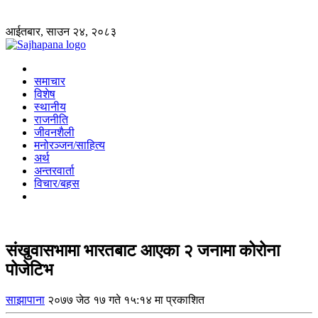
आईतबार, साउन २४, २०८३
समाचार
विशेष
स्थानीय
राजनीति
जीवनशैली
मनोरञ्जन/साहित्य
अर्थ
अन्तरवार्ता
विचार/बहस
संखुवासभामा भारतबाट आएका २ जनामा कोरोना
पोजेटिभ
साझापाना
२०७७ जेठ १७ गते १५:१४ मा प्रकाशित