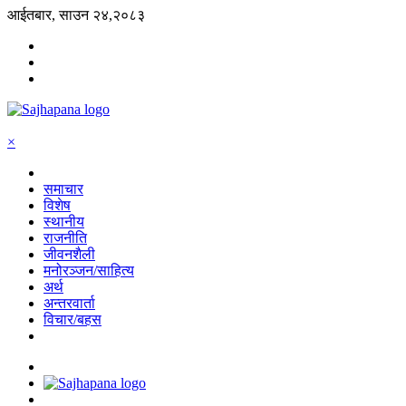
आईतबार, साउन २४,२०८३
×
समाचार
विशेष
स्थानीय
राजनीति
जीवनशैली
मनोरञ्जन/साहित्य
अर्थ
अन्तरवार्ता
विचार/बहस