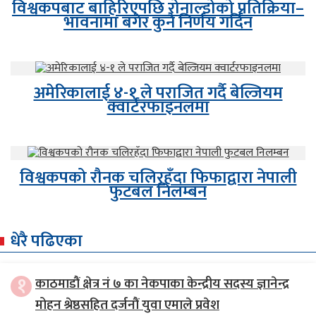
विश्वकपबाट बाहिरिएपछि रोनाल्डोको प्रतिक्रिया–
भावनामा बगेर कुनै निर्णय गर्दिन
अमेरिकालाई ४-१ ले पराजित गर्दै बेल्जियम
क्वार्टरफाइनलमा
विश्वकपको रौनक चलिरहँदा फिफाद्वारा नेपाली
फुटबल निलम्बन
धेरै पढिएका
१
काठमाडौं क्षेत्र नं ७ का नेकपाका केन्द्रीय सदस्य ज्ञानेन्द्र
मोहन श्रेष्ठसहित दर्जनौं युवा एमाले प्रवेश