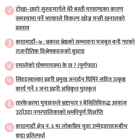
२
टोखा–छहरे सुरुङमार्गले धेरै बस्ती मापदण्डका कारण
समस्यामा पर्ने भएकाले विकल्प खोज्न मन्त्री खनालको
प्रस्ताव
३
काठमाडौं–७ : प्रकाश श्रेष्ठको सम्भावना मजबुत बन्दै गएको
राजनीतिक विश्लेषकहरूको बुझाइ
४
एमालेको घोषणापत्रमा के छ ? (पूर्णपाठ)
५
सिंहदरबारका प्रहरी प्रमुख जनार्दन घिमिरे सहित उत्कृष्ठ
कार्य गर्ने ३ जना प्रहरी अधिकृत पुरस्कृत
६
तारकेश्वरमा युवाहरुले भ्रष्टाचार र बेथितिविरुद्ध आवाज
उठाँउदा नगरपालिकाको धम्कीपूर्ण विज्ञप्ति
७
काठमाडौं क्षेत्र नं. ६ मा लोकप्रिय युवा उम्मेदवारहरूबीच
कडा प्रतिस्पर्धा